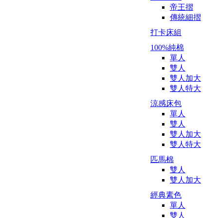
帝王摺
傳統細摺
打卡床組
100%純棉
單人
雙人
雙人加大
雙人特大
涼感床包
單人
雙人
雙人加大
雙人特大
匹馬棉
雙人
雙人加大
經典素色
單人
雙人