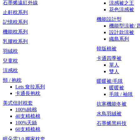
石墨烯遠紅外線
涼感被之王
花色涼感被
止鼾枕系列
機能設計型
記憶枕系列
機能型涼被/ 
機能枕系列
設計款涼被
織島系列
乳膠枕系列
韓版棉被
羽絨枕
卡通四季被
兒童枕
單人
涼感枕
雙人
頸 / 抱枕
暖暖被/毛毯
Lets 耷拉系列
暖暖被
卡通長抱枕
毛毯 / 袖毯
美式信封枕套
抗寒機能冬被
100%純棉
水鳥羽絨被
40支精梳棉
100%天絲
石墨烯黑科技
60支精梳棉
眠朵雲3.0 獨家枕套