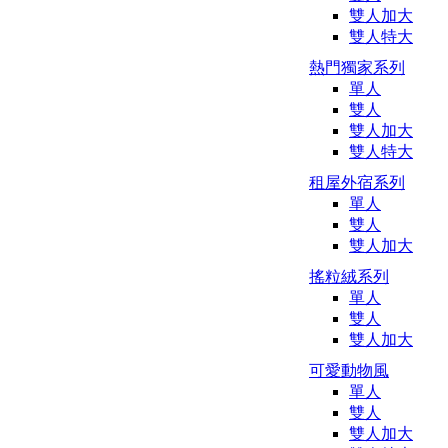
雙人加大
雙人特大
熱門獨家系列
單人
雙人
雙人加大
雙人特大
租屋外宿系列
單人
雙人
雙人加大
搖粒絨系列
單人
雙人
雙人加大
可愛動物風
單人
雙人
雙人加大