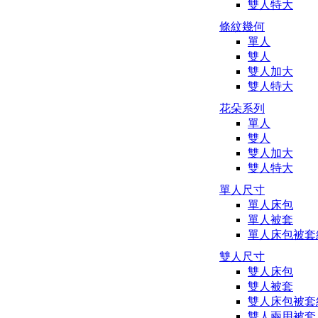
雙人特大
條紋幾何
單人
雙人
雙人加大
雙人特大
花朵系列
單人
雙人
雙人加大
雙人特大
單人尺寸
單人床包
單人被套
單人床包被套
雙人尺寸
雙人床包
雙人被套
雙人床包被套
雙人兩用被套