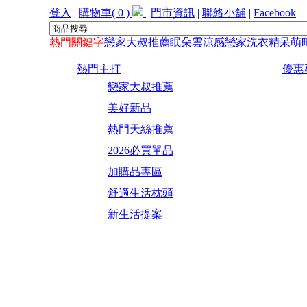
登入
|
購物車( 0 )
|
門市資訊
|
聯絡小舖
|
Facebook
熱門關鍵字
戀家大叔推薦
眠朵雲
涼感
戀家洗衣精
呆萌
熱門主打
優惠
戀家大叔推薦
美好新品
熱門天絲推薦
2026必買單品
加購品專區
舒適生活枕頭
新生活提案