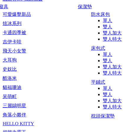
寢具
保潔墊
可愛爆擊新品
防水床包
單人
炫冰系列
雙人
卡通四季被
雙人加大
雙人特大
吉伊卡哇
床包式
飛天小女警
單人
大耳狗
雙人
雙人加大
史奴比
雙人特大
酷洛米
平鋪式
貓福珊迪
單人
雙人
呆萌町
雙人加大
三麗鷗明星
雙人特大
角落小夥伴
枕頭保潔墊
HELLO KITTY