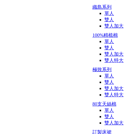
織島系列
單人
雙人
雙人加大
100%精梳棉
單人
雙人
雙人加大
雙人特大
極致系列
單人
雙人
雙人加大
雙人特大
80支天絲棉
單人
雙人
雙人加大
訂製床裙