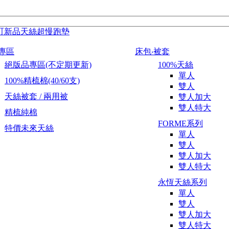
町
新品天絲
超慢跑墊
專區
床包‧被套
絕版品專區(不定期更新)
100%天絲
單人
100%精梳棉(40/60支)
雙人
天絲被套 / 兩用被
雙人加大
雙人特大
精梳純棉
FORME系列
特價未來天絲
單人
雙人
雙人加大
雙人特大
永恆天絲系列
單人
雙人
雙人加大
雙人特大