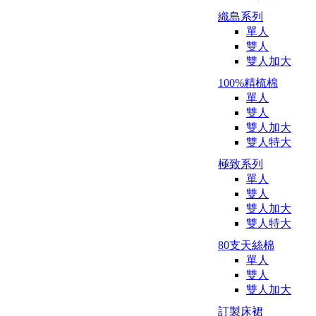
織島系列
單人
雙人
雙人加大
100%精梳棉
單人
雙人
雙人加大
雙人特大
極致系列
單人
雙人
雙人加大
雙人特大
80支天絲棉
單人
雙人
雙人加大
訂製床裙