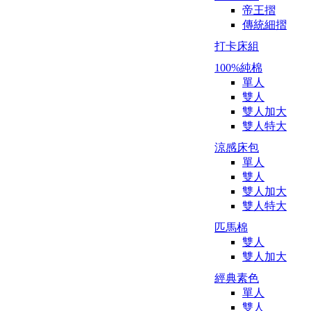
帝王摺
傳統細摺
打卡床組
100%純棉
單人
雙人
雙人加大
雙人特大
涼感床包
單人
雙人
雙人加大
雙人特大
匹馬棉
雙人
雙人加大
經典素色
單人
雙人