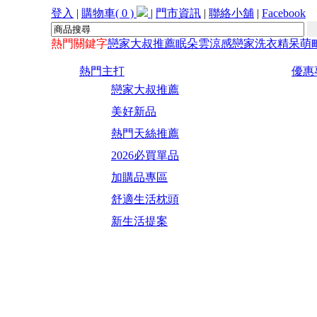
登入
|
購物車( 0 )
|
門市資訊
|
聯絡小舖
|
Facebook
熱門關鍵字
戀家大叔推薦
眠朵雲
涼感
戀家洗衣精
呆萌
熱門主打
優惠
戀家大叔推薦
美好新品
熱門天絲推薦
2026必買單品
加購品專區
舒適生活枕頭
新生活提案