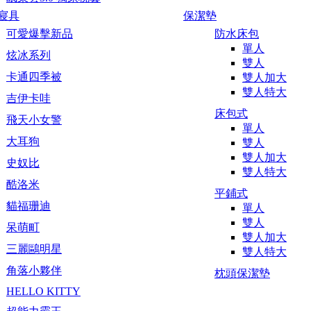
寢具
保潔墊
可愛爆擊新品
防水床包
單人
炫冰系列
雙人
卡通四季被
雙人加大
雙人特大
吉伊卡哇
床包式
飛天小女警
單人
大耳狗
雙人
雙人加大
史奴比
雙人特大
酷洛米
平鋪式
貓福珊迪
單人
雙人
呆萌町
雙人加大
三麗鷗明星
雙人特大
角落小夥伴
枕頭保潔墊
HELLO KITTY