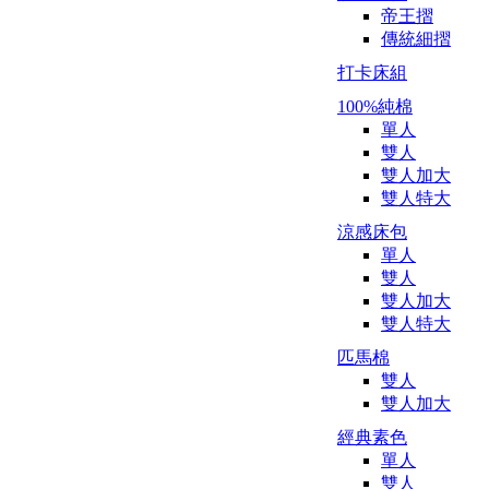
帝王摺
傳統細摺
打卡床組
100%純棉
單人
雙人
雙人加大
雙人特大
涼感床包
單人
雙人
雙人加大
雙人特大
匹馬棉
雙人
雙人加大
經典素色
單人
雙人