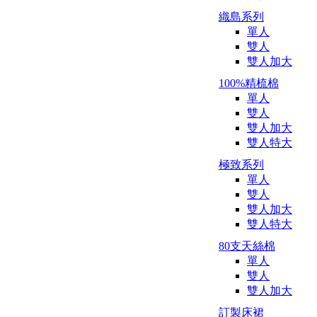
織島系列
單人
雙人
雙人加大
100%精梳棉
單人
雙人
雙人加大
雙人特大
極致系列
單人
雙人
雙人加大
雙人特大
80支天絲棉
單人
雙人
雙人加大
訂製床裙