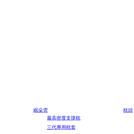
眠朵雲
枕頭
最高密度支撐枕
三代專用枕套