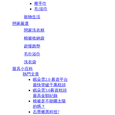
擦手巾
毛/浴巾
寵物生活
戀家嚴選
戀家洗衣精
棉被收納袋
超慢跑墊
毛巾浴巾
洗衣袋
寢具小百科
熱門文章
眠朵雲2.0 募資平台
最快突破千萬枕頭
眠朵雲3.0募資枕頭
最高金額紀錄
棉被是不能曬太陽
的嗎？
石墨烯黑科技?