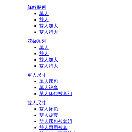
條紋幾何
單人
雙人
雙人加大
雙人特大
花朵系列
單人
雙人
雙人加大
雙人特大
單人尺寸
單人床包
單人被套
單人床包被套組
雙人尺寸
雙人床包
雙人被套
雙人床包被套組
雙人兩用被套