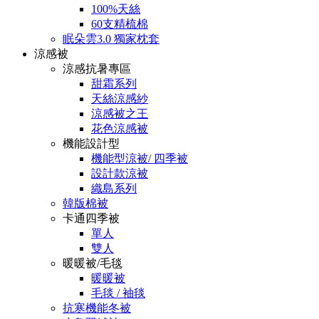
100%天絲
60支精梳棉
眠朵雲3.0 獨家枕套
涼感被
涼感抗暑專區
甜霜系列
天絲涼感紗
涼感被之王
花色涼感被
機能設計型
機能型涼被/ 四季被
設計款涼被
織島系列
韓版棉被
卡通四季被
單人
雙人
暖暖被/毛毯
暖暖被
毛毯 / 袖毯
抗寒機能冬被