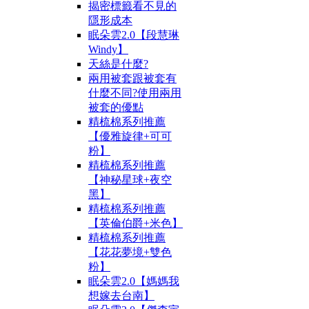
揭密標籤看不見的
隱形成本
眠朵雲2.0【段慧琳
Windy】
天絲是什麼?
兩用被套跟被套有
什麼不同?使用兩用
被套的優點
精梳棉系列推薦
【優雅旋律+可可
粉】
精梳棉系列推薦
【神秘星球+夜空
黑】
精梳棉系列推薦
【英倫伯爵+米色】
精梳棉系列推薦
【花花夢境+雙色
粉】
眠朵雲2.0【媽媽我
想嫁去台南】