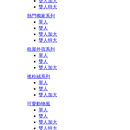
雙人加大
雙人特大
熱門獨家系列
單人
雙人
雙人加大
雙人特大
租屋外宿系列
單人
雙人
雙人加大
搖粒絨系列
單人
雙人
雙人加大
可愛動物風
單人
雙人
雙人加大
雙人特大