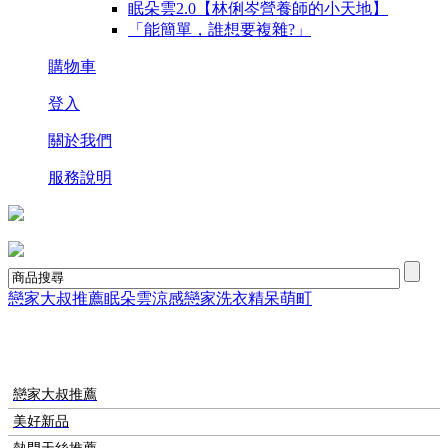
眠朵雲2.0【林俐岑營養師的小天地】
「能簡單，誰想要複雜?」
購物車
登入
關於我們
服務說明
戀家大叔推薦
眠朵雲
涼感
戀家洗衣精
呆萌町
戀家大叔推薦
美好新品