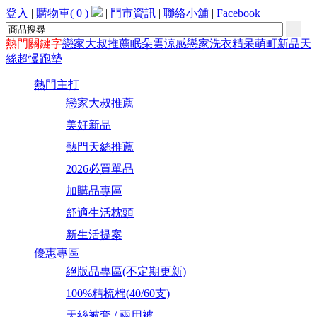
登入
|
購物車( 0 )
|
門市資訊
|
聯絡小舖
|
Facebook
熱門關鍵字
戀家大叔推薦
眠朵雲
涼感
戀家洗衣精
呆萌町
新品天
絲
超慢跑墊
熱門主打
戀家大叔推薦
美好新品
熱門天絲推薦
2026必買單品
加購品專區
舒適生活枕頭
新生活提案
優惠專區
絕版品專區(不定期更新)
100%精梳棉(40/60支)
天絲被套 / 兩用被