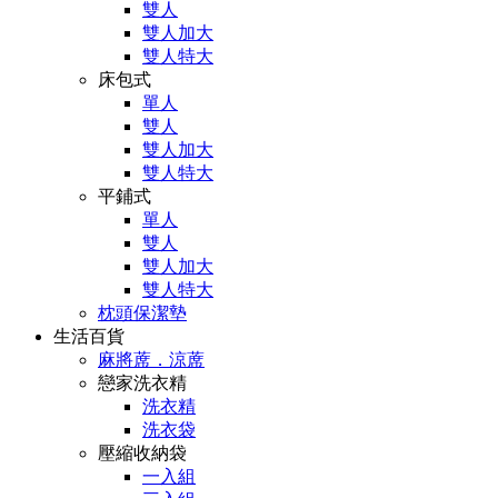
雙人
雙人加大
雙人特大
床包式
單人
雙人
雙人加大
雙人特大
平鋪式
單人
雙人
雙人加大
雙人特大
枕頭保潔墊
生活百貨
麻將蓆．涼蓆
戀家洗衣精
洗衣精
洗衣袋
壓縮收納袋
一入組