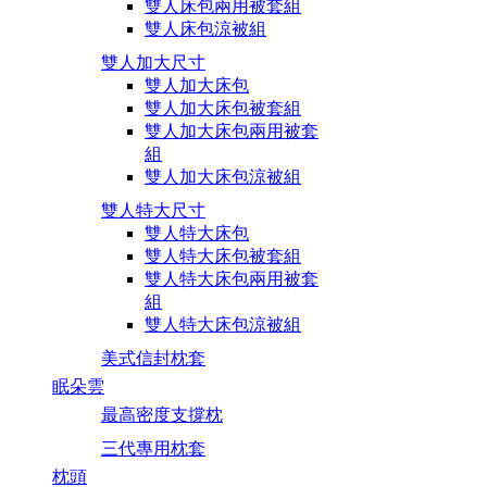
雙人床包兩用被套組
雙人床包涼被組
雙人加大尺寸
雙人加大床包
雙人加大床包被套組
雙人加大床包兩用被套
組
雙人加大床包涼被組
雙人特大尺寸
雙人特大床包
雙人特大床包被套組
雙人特大床包兩用被套
組
雙人特大床包涼被組
美式信封枕套
眠朵雲
最高密度支撐枕
三代專用枕套
枕頭