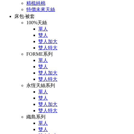
精梳純棉
特價未來天絲
床包‧被套
100%天絲
單人
雙人
雙人加大
雙人特大
FORME系列
單人
雙人
雙人加大
雙人特大
永恆天絲系列
單人
雙人
雙人加大
雙人特大
織島系列
單人
雙人