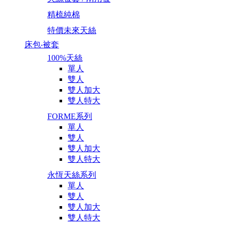
精梳純棉
特價未來天絲
床包‧被套
100%天絲
單人
雙人
雙人加大
雙人特大
FORME系列
單人
雙人
雙人加大
雙人特大
永恆天絲系列
單人
雙人
雙人加大
雙人特大