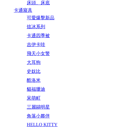
床頭、床底
卡通寢具
可愛爆擊新品
炫冰系列
卡通四季被
吉伊卡哇
飛天小女警
大耳狗
史奴比
酷洛米
貓福珊迪
呆萌町
三麗鷗明星
角落小夥伴
HELLO KITTY