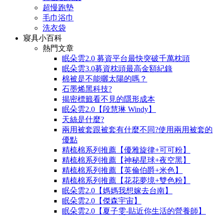
超慢跑墊
毛巾浴巾
洗衣袋
寢具小百科
熱門文章
眠朵雲2.0 募資平台最快突破千萬枕頭
眠朵雲3.0募資枕頭最高金額紀錄
棉被是不能曬太陽的嗎？
石墨烯黑科技?
揭密標籤看不見的隱形成本
眠朵雲2.0【段慧琳 Windy】
天絲是什麼?
兩用被套跟被套有什麼不同?使用兩用被套的
優點
精梳棉系列推薦【優雅旋律+可可粉】
精梳棉系列推薦【神秘星球+夜空黑】
精梳棉系列推薦【英倫伯爵+米色】
精梳棉系列推薦【花花夢境+雙色粉】
眠朵雲2.0【媽媽我想嫁去台南】
眠朵雲2.0【傑森宇宙】
眠朵雲2.0【夏子雯-貼近你生活的營養師】