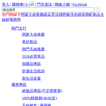
登入
|
購物車( 0 )
|
門市資訊
|
聯絡小舖
|
Facebook
熱門關鍵字
戀家大叔推薦
眠朵雲
涼感
戀家洗衣精
呆萌町
新品天
絲
超慢跑墊
熱門主打
戀家大叔推薦
美好新品
熱門天絲推薦
2026必買單品
加購品專區
舒適生活枕頭
新生活提案
優惠專區
絕版品專區(不定期更新)
100%精梳棉(40/60支)
天絲被套 / 兩用被