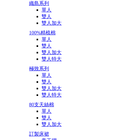
織島系列
單人
雙人
雙人加大
100%精梳棉
單人
雙人
雙人加大
雙人特大
極致系列
單人
雙人
雙人加大
雙人特大
80支天絲棉
單人
雙人
雙人加大
訂製床裙