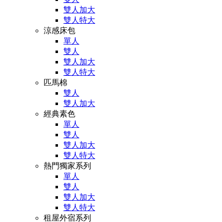
雙人加大
雙人特大
涼感床包
單人
雙人
雙人加大
雙人特大
匹馬棉
雙人
雙人加大
經典素色
單人
雙人
雙人加大
雙人特大
熱門獨家系列
單人
雙人
雙人加大
雙人特大
租屋外宿系列