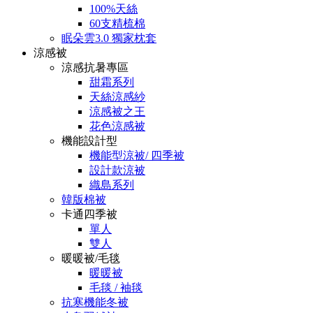
100%天絲
60支精梳棉
眠朵雲3.0 獨家枕套
涼感被
涼感抗暑專區
甜霜系列
天絲涼感紗
涼感被之王
花色涼感被
機能設計型
機能型涼被/ 四季被
設計款涼被
織島系列
韓版棉被
卡通四季被
單人
雙人
暖暖被/毛毯
暖暖被
毛毯 / 袖毯
抗寒機能冬被