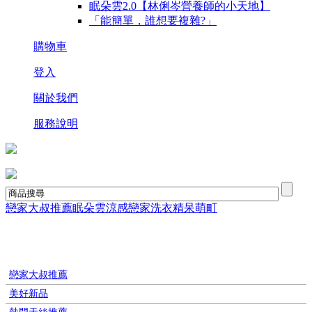
眠朵雲2.0【林俐岑營養師的小天地】
「能簡單，誰想要複雜?」
購物車
登入
關於我們
服務說明
戀家大叔推薦
眠朵雲
涼感
戀家洗衣精
呆萌町
戀家大叔推薦
美好新品