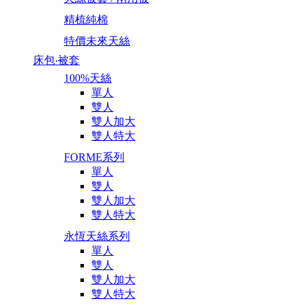
精梳純棉
特價未來天絲
床包‧被套
100%天絲
單人
雙人
雙人加大
雙人特大
FORME系列
單人
雙人
雙人加大
雙人特大
永恆天絲系列
單人
雙人
雙人加大
雙人特大