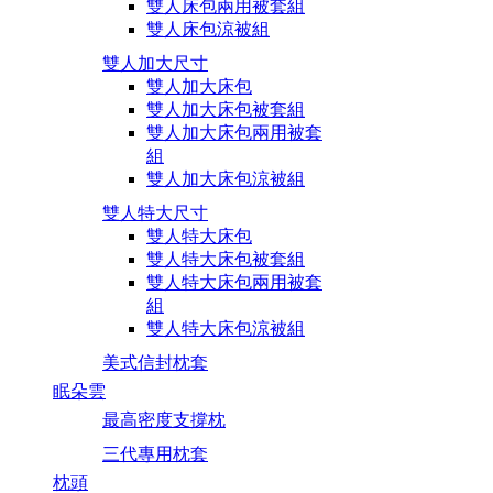
雙人床包兩用被套組
雙人床包涼被組
雙人加大尺寸
雙人加大床包
雙人加大床包被套組
雙人加大床包兩用被套
組
雙人加大床包涼被組
雙人特大尺寸
雙人特大床包
雙人特大床包被套組
雙人特大床包兩用被套
組
雙人特大床包涼被組
美式信封枕套
眠朵雲
最高密度支撐枕
三代專用枕套
枕頭