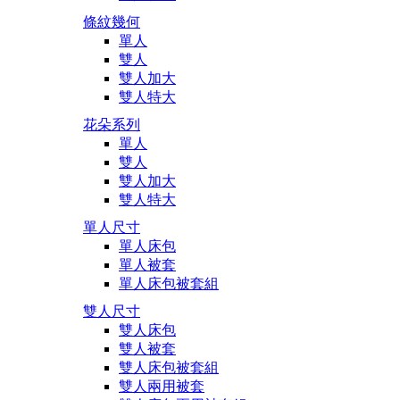
條紋幾何
單人
雙人
雙人加大
雙人特大
花朵系列
單人
雙人
雙人加大
雙人特大
單人尺寸
單人床包
單人被套
單人床包被套組
雙人尺寸
雙人床包
雙人被套
雙人床包被套組
雙人兩用被套