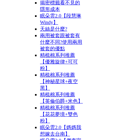
揭密標籤看不見的
隱形成本
眠朵雲2.0【段慧琳
Windy】
天絲是什麼?
兩用被套跟被套有
什麼不同?使用兩用
被套的優點
精梳棉系列推薦
【優雅旋律+可可
粉】
精梳棉系列推薦
【神秘星球+夜空
黑】
精梳棉系列推薦
【英倫伯爵+米色】
精梳棉系列推薦
【花花夢境+雙色
粉】
眠朵雲2.0【媽媽我
想嫁去台南】