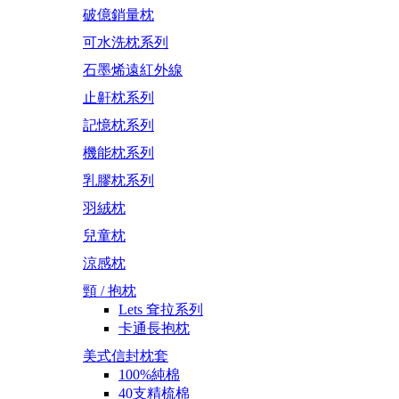
破億銷量枕
可水洗枕系列
石墨烯遠紅外線
止鼾枕系列
記憶枕系列
機能枕系列
乳膠枕系列
羽絨枕
兒童枕
涼感枕
頸 / 抱枕
Lets 耷拉系列
卡通長抱枕
美式信封枕套
100%純棉
40支精梳棉