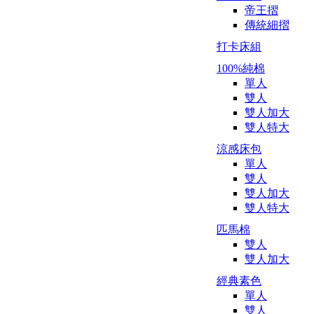
帝王摺
傳統細摺
打卡床組
100%純棉
單人
雙人
雙人加大
雙人特大
涼感床包
單人
雙人
雙人加大
雙人特大
匹馬棉
雙人
雙人加大
經典素色
單人
雙人