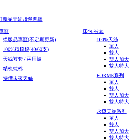
町
新品天絲
超慢跑墊
專區
床包‧被套
絕版品專區(不定期更新)
100%天絲
單人
100%精梳棉(40/60支)
雙人
天絲被套 / 兩用被
雙人加大
雙人特大
精梳純棉
FORME系列
特價未來天絲
單人
雙人
雙人加大
雙人特大
永恆天絲系列
單人
雙人
雙人加大
雙人特大