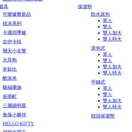
寢具
保潔墊
可愛爆擊新品
防水床包
單人
炫冰系列
雙人
卡通四季被
雙人加大
雙人特大
吉伊卡哇
床包式
飛天小女警
單人
大耳狗
雙人
雙人加大
史奴比
雙人特大
酷洛米
平鋪式
貓福珊迪
單人
雙人
呆萌町
雙人加大
三麗鷗明星
雙人特大
角落小夥伴
枕頭保潔墊
HELLO KITTY