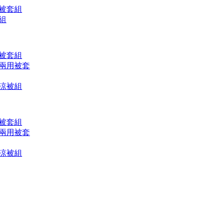
被套組
組
被套組
兩用被套
涼被組
被套組
兩用被套
涼被組