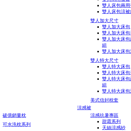
雙人床包兩用
雙人床包涼被
雙人加大尺寸
雙人加大床包
雙人加大床包
雙人加大床包
組
雙人加大床包
雙人特大尺寸
雙人特大床包
雙人特大床包
雙人特大床包
組
雙人特大床包
美式信封枕套
涼感被
破億銷量枕
涼感抗暑專區
甜霜系列
可水洗枕系列
天絲涼感紗