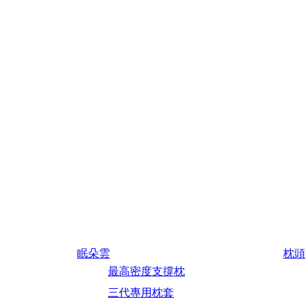
眠朵雲
枕頭
最高密度支撐枕
三代專用枕套