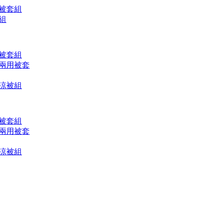
被套組
組
被套組
兩用被套
涼被組
被套組
兩用被套
涼被組