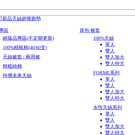
町
新品天絲
超慢跑墊
專區
床包‧被套
絕版品專區(不定期更新)
100%天絲
單人
100%精梳棉(40/60支)
雙人
天絲被套 / 兩用被
雙人加大
雙人特大
精梳純棉
FORME系列
特價未來天絲
單人
雙人
雙人加大
雙人特大
永恆天絲系列
單人
雙人
雙人加大
雙人特大