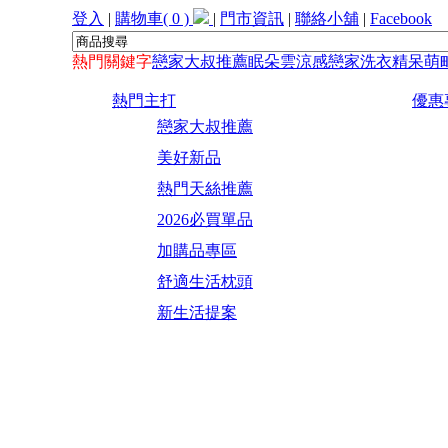
登入
|
購物車( 0 )
|
門市資訊
|
聯絡小舖
|
Facebook
熱門關鍵字
戀家大叔推薦
眠朵雲
涼感
戀家洗衣精
呆萌
熱門主打
優惠
戀家大叔推薦
美好新品
熱門天絲推薦
2026必買單品
加購品專區
舒適生活枕頭
新生活提案