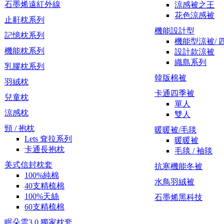
石墨烯遠紅外線
涼感被之王
花色涼感被
止鼾枕系列
機能設計型
記憶枕系列
機能型涼被/ 
機能枕系列
設計款涼被
織島系列
乳膠枕系列
韓版棉被
羽絨枕
卡通四季被
兒童枕
單人
涼感枕
雙人
頸 / 抱枕
暖暖被/毛毯
Lets 耷拉系列
暖暖被
卡通長抱枕
毛毯 / 袖毯
美式信封枕套
抗寒機能冬被
100%純棉
水鳥羽絨被
40支精梳棉
100%天絲
石墨烯黑科技
60支精梳棉
眠朵雲3.0 獨家枕套