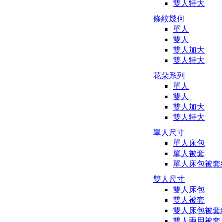
雙人特大
條紋幾何
單人
雙人
雙人加大
雙人特大
花朵系列
單人
雙人
雙人加大
雙人特大
單人尺寸
單人床包
單人被套
單人床包被套
雙人尺寸
雙人床包
雙人被套
雙人床包被套
雙人兩用被套