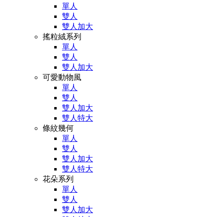
單人
雙人
雙人加大
搖粒絨系列
單人
雙人
雙人加大
可愛動物風
單人
雙人
雙人加大
雙人特大
條紋幾何
單人
雙人
雙人加大
雙人特大
花朵系列
單人
雙人
雙人加大