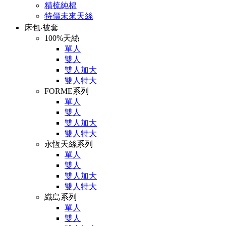
精梳純棉
特價未來天絲
床包‧被套
100%天絲
單人
雙人
雙人加大
雙人特大
FORME系列
單人
雙人
雙人加大
雙人特大
永恆天絲系列
單人
雙人
雙人加大
雙人特大
織島系列
單人
雙人