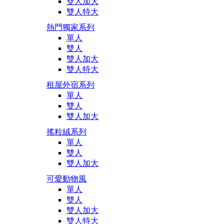
雙人加大
雙人特大
熱門獨家系列
單人
雙人
雙人加大
雙人特大
租屋外宿系列
單人
雙人
雙人加大
搖粒絨系列
單人
雙人
雙人加大
可愛動物風
單人
雙人
雙人加大
雙人特大