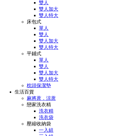
雙人
雙人加大
雙人特大
床包式
單人
雙人
雙人加大
雙人特大
平鋪式
單人
雙人
雙人加大
雙人特大
枕頭保潔墊
生活百貨
麻將蓆．涼蓆
戀家洗衣精
洗衣精
洗衣袋
壓縮收納袋
一入組