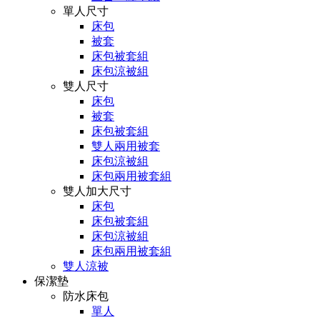
單人尺寸
床包
被套
床包被套組
床包涼被組
雙人尺寸
床包
被套
床包被套組
雙人兩用被套
床包涼被組
床包兩用被套組
雙人加大尺寸
床包
床包被套組
床包涼被組
床包兩用被套組
雙人涼被
保潔墊
防水床包
單人