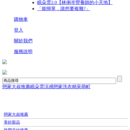
眠朵雲2.0【林俐岑營養師的小天地】
「能簡單，誰想要複雜?」
購物車
登入
關於我們
服務說明
戀家大叔推薦
眠朵雲
涼感
戀家洗衣精
呆萌町
戀家大叔推薦
美好新品