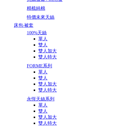
精梳純棉
特價未來天絲
床包‧被套
100%天絲
單人
雙人
雙人加大
雙人特大
FORME系列
單人
雙人
雙人加大
雙人特大
永恆天絲系列
單人
雙人
雙人加大
雙人特大