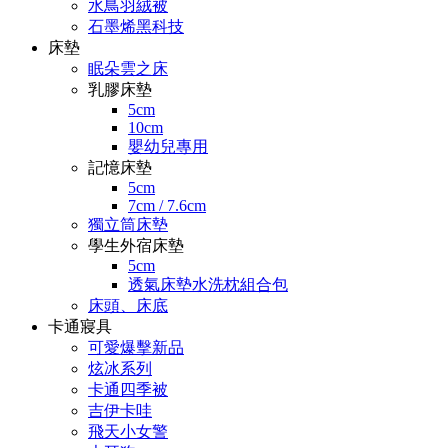
水鳥羽絨被
石墨烯黑科技
床墊
眠朵雲之床
乳膠床墊
5cm
10cm
嬰幼兒專用
記憶床墊
5cm
7cm / 7.6cm
獨立筒床墊
學生外宿床墊
5cm
透氣床墊水洗枕組合包
床頭、床底
卡通寢具
可愛爆擊新品
炫冰系列
卡通四季被
吉伊卡哇
飛天小女警