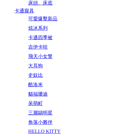
床頭、床底
卡通寢具
可愛爆擊新品
炫冰系列
卡通四季被
吉伊卡哇
飛天小女警
大耳狗
史奴比
酷洛米
貓福珊迪
呆萌町
三麗鷗明星
角落小夥伴
HELLO KITTY