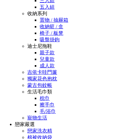
三入組
五入組
收納系列
置物 / 抽屜箱
收納籃 / 盒
椅子 / 板凳
吸盤掛鉤
迪士尼拖鞋
親子款
兒童款
成人款
吉依卡哇門簾
獨家花色抱枕
蒙古包蚊帳
生活毛巾類
枕巾
擦手巾
毛/浴巾
寵物生活
戀家嚴選
戀家洗衣精
棉被收納袋