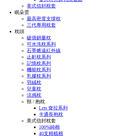
美式信封枕套
眠朵雲
最高密度支撐枕
三代專用枕套
枕頭
破億銷量枕
可水洗枕系列
石墨烯遠紅外線
止鼾枕系列
記憶枕系列
機能枕系列
乳膠枕系列
羽絨枕
兒童枕
涼感枕
頸 / 抱枕
Lets 耷拉系列
卡通長抱枕
美式信封枕套
100%純棉
40支精梳棉