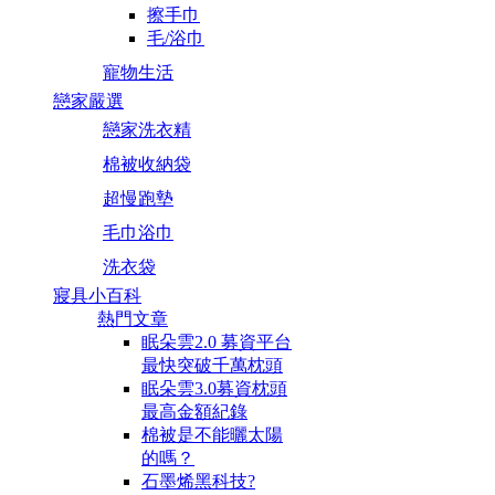
擦手巾
毛/浴巾
寵物生活
戀家嚴選
戀家洗衣精
棉被收納袋
超慢跑墊
毛巾浴巾
洗衣袋
寢具小百科
熱門文章
眠朵雲2.0 募資平台
最快突破千萬枕頭
眠朵雲3.0募資枕頭
最高金額紀錄
棉被是不能曬太陽
的嗎？
石墨烯黑科技?