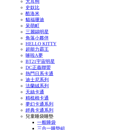
大耳狗
史奴比
酷洛米
貓福珊迪
呆萌町
三麗鷗明星
角落小夥伴
HELLO KITTY
超能力霸王
哆啦A夢
BT21宇宙明星
DC正義聯盟
熱門日系卡通
迪士尼系列
法蘭絨系列
天絲卡通
精梳棉卡通
夢幻卡通系列
經典卡通系列
兒童睡袋睡墊
一般睡袋
三合一睡墊組