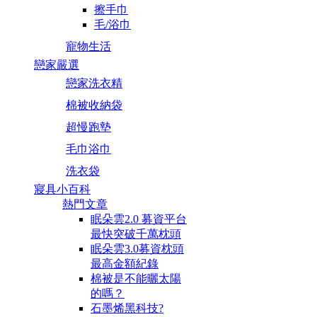
擦手巾
毛/浴巾
寵物生活
戀家嚴選
戀家洗衣精
棉被收納袋
超慢跑墊
毛巾浴巾
洗衣袋
寢具小百科
熱門文章
眠朵雲2.0 募資平台
最快突破千萬枕頭
眠朵雲3.0募資枕頭
最高金額紀錄
棉被是不能曬太陽
的嗎？
石墨烯黑科技?