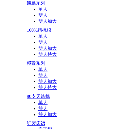
織島系列
單人
雙人
雙人加大
100%精梳棉
單人
雙人
雙人加大
雙人特大
極致系列
單人
雙人
雙人加大
雙人特大
80支天絲棉
單人
雙人
雙人加大
訂製床裙