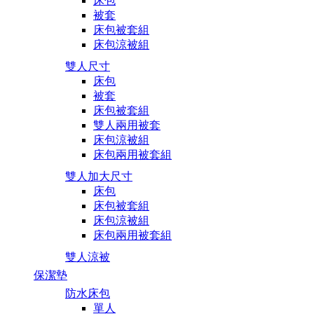
床包
被套
床包被套組
床包涼被組
雙人尺寸
床包
被套
床包被套組
雙人兩用被套
床包涼被組
床包兩用被套組
雙人加大尺寸
床包
床包被套組
床包涼被組
床包兩用被套組
雙人涼被
保潔墊
防水床包
單人