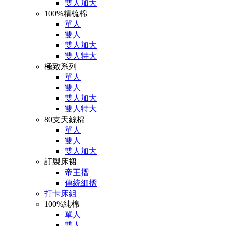
雙人加大
100%精梳棉
單人
雙人
雙人加大
雙人特大
極致系列
單人
雙人
雙人加大
雙人特大
80支天絲棉
單人
雙人
雙人加大
訂製床裙
帝王摺
傳統細摺
打卡床組
100%純棉
單人
雙人