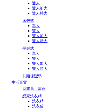
雙人
雙人加大
雙人特大
床包式
單人
雙人
雙人加大
雙人特大
平鋪式
單人
雙人
雙人加大
雙人特大
枕頭保潔墊
生活百貨
麻將蓆．涼蓆
戀家洗衣精
洗衣精
洗衣袋