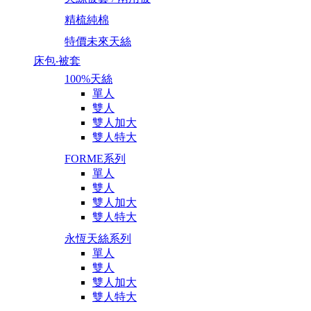
精梳純棉
特價未來天絲
床包‧被套
100%天絲
單人
雙人
雙人加大
雙人特大
FORME系列
單人
雙人
雙人加大
雙人特大
永恆天絲系列
單人
雙人
雙人加大
雙人特大