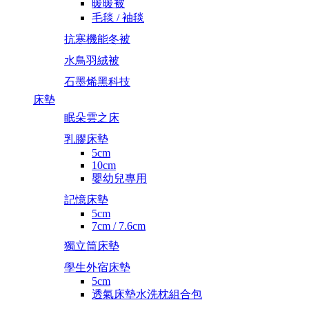
暖暖被
毛毯 / 袖毯
抗寒機能冬被
水鳥羽絨被
石墨烯黑科技
床墊
眠朵雲之床
乳膠床墊
5cm
10cm
嬰幼兒專用
記憶床墊
5cm
7cm / 7.6cm
獨立筒床墊
學生外宿床墊
5cm
透氣床墊水洗枕組合包