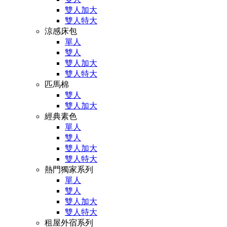
雙人加大
雙人特大
涼感床包
單人
雙人
雙人加大
雙人特大
匹馬棉
雙人
雙人加大
經典素色
單人
雙人
雙人加大
雙人特大
熱門獨家系列
單人
雙人
雙人加大
雙人特大
租屋外宿系列