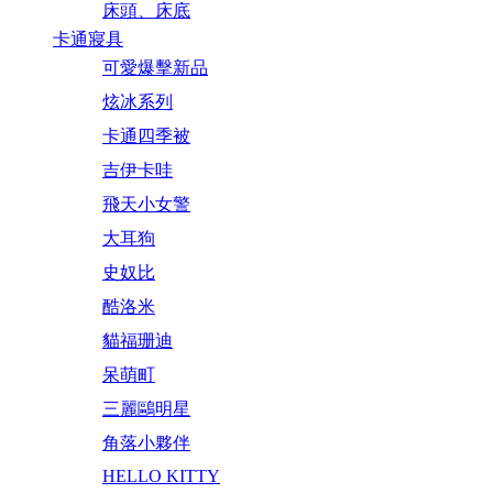
床頭、床底
卡通寢具
可愛爆擊新品
炫冰系列
卡通四季被
吉伊卡哇
飛天小女警
大耳狗
史奴比
酷洛米
貓福珊迪
呆萌町
三麗鷗明星
角落小夥伴
HELLO KITTY