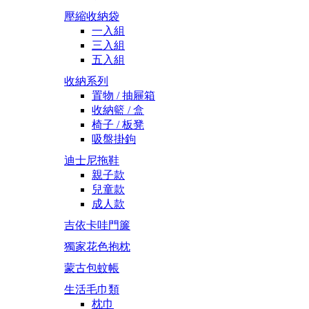
壓縮收納袋
一入組
三入組
五入組
收納系列
置物 / 抽屜箱
收納籃 / 盒
椅子 / 板凳
吸盤掛鉤
迪士尼拖鞋
親子款
兒童款
成人款
吉依卡哇門簾
獨家花色抱枕
蒙古包蚊帳
生活毛巾類
枕巾