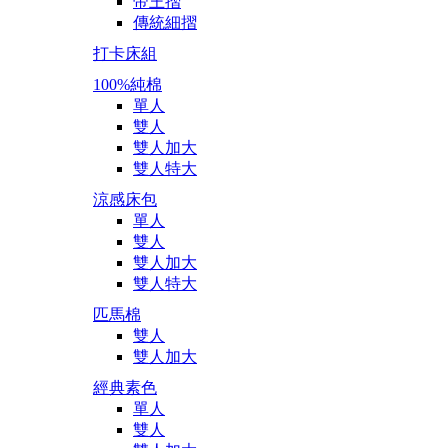
帝王摺
傳統細摺
打卡床組
100%純棉
單人
雙人
雙人加大
雙人特大
涼感床包
單人
雙人
雙人加大
雙人特大
匹馬棉
雙人
雙人加大
經典素色
單人
雙人