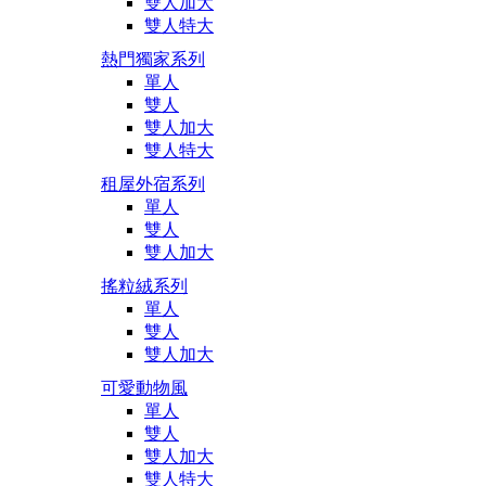
雙人加大
雙人特大
熱門獨家系列
單人
雙人
雙人加大
雙人特大
租屋外宿系列
單人
雙人
雙人加大
搖粒絨系列
單人
雙人
雙人加大
可愛動物風
單人
雙人
雙人加大
雙人特大