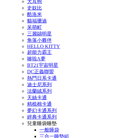
大耳狗
史奴比
酷洛米
貓福珊迪
呆萌町
三麗鷗明星
角落小夥伴
HELLO KITTY
超能力霸王
哆啦A夢
BT21宇宙明星
DC正義聯盟
熱門日系卡通
迪士尼系列
法蘭絨系列
天絲卡通
精梳棉卡通
夢幻卡通系列
經典卡通系列
兒童睡袋睡墊
一般睡袋
三合一睡墊組