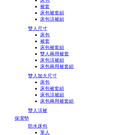
床包
被套
床包被套組
床包涼被組
雙人尺寸
床包
被套
床包被套組
雙人兩用被套
床包涼被組
床包兩用被套組
雙人加大尺寸
床包
床包被套組
床包涼被組
床包兩用被套組
雙人涼被
保潔墊
防水床包
單人