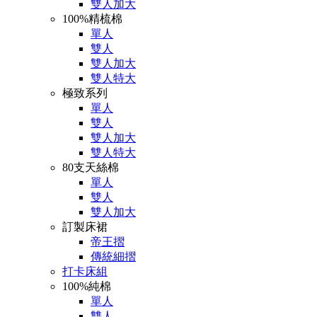
雙人加大
100%精梳棉
單人
雙人
雙人加大
雙人特大
極致系列
單人
雙人
雙人加大
雙人特大
80支天絲棉
單人
雙人
雙人加大
訂製床裙
帝王摺
傳統細摺
打卡床組
100%純棉
單人
雙人