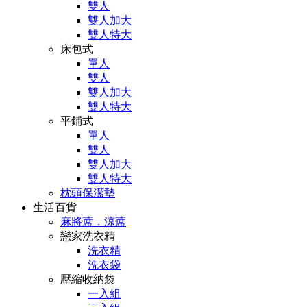
雙人
雙人加大
雙人特大
床包式
單人
雙人
雙人加大
雙人特大
平鋪式
單人
雙人
雙人加大
雙人特大
枕頭保潔墊
生活百貨
麻將蓆．涼蓆
戀家洗衣精
洗衣精
洗衣袋
壓縮收納袋
一入組