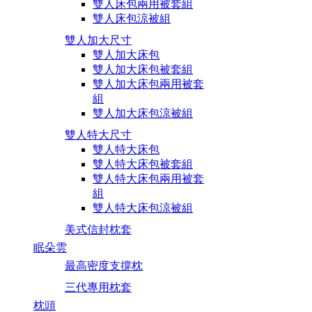
雙人床包兩用被套組
雙人床包涼被組
雙人加大尺寸
雙人加大床包
雙人加大床包被套組
雙人加大床包兩用被套
組
雙人加大床包涼被組
雙人特大尺寸
雙人特大床包
雙人特大床包被套組
雙人特大床包兩用被套
組
雙人特大床包涼被組
美式信封枕套
眠朵雲
最高密度支撐枕
三代專用枕套
枕頭