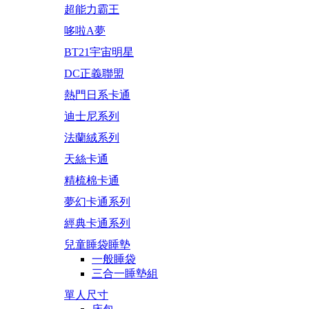
超能力霸王
哆啦A夢
BT21宇宙明星
DC正義聯盟
熱門日系卡通
迪士尼系列
法蘭絨系列
天絲卡通
精梳棉卡通
夢幻卡通系列
經典卡通系列
兒童睡袋睡墊
一般睡袋
三合一睡墊組
單人尺寸