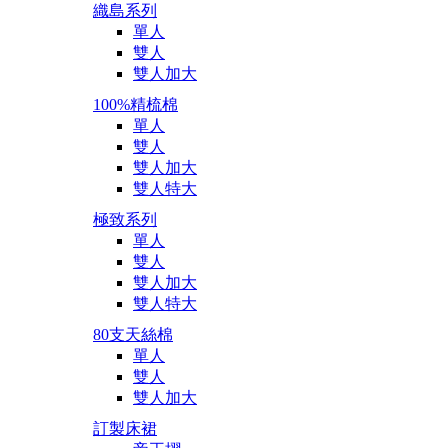
織島系列
單人
雙人
雙人加大
100%精梳棉
單人
雙人
雙人加大
雙人特大
極致系列
單人
雙人
雙人加大
雙人特大
80支天絲棉
單人
雙人
雙人加大
訂製床裙