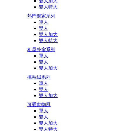
雙人加大
雙人特大
熱門獨家系列
單人
雙人
雙人加大
雙人特大
租屋外宿系列
單人
雙人
雙人加大
搖粒絨系列
單人
雙人
雙人加大
可愛動物風
單人
雙人
雙人加大
雙人特大