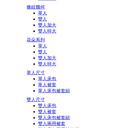
條紋幾何
單人
雙人
雙人加大
雙人特大
花朵系列
單人
雙人
雙人加大
雙人特大
單人尺寸
單人床包
單人被套
單人床包被套組
雙人尺寸
雙人床包
雙人被套
雙人床包被套組
雙人兩用被套