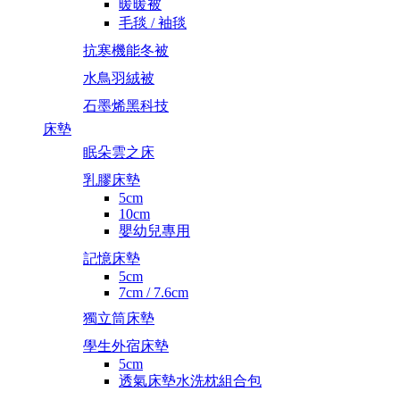
暖暖被
毛毯 / 袖毯
抗寒機能冬被
水鳥羽絨被
石墨烯黑科技
床墊
眠朵雲之床
乳膠床墊
5cm
10cm
嬰幼兒專用
記憶床墊
5cm
7cm / 7.6cm
獨立筒床墊
學生外宿床墊
5cm
透氣床墊水洗枕組合包