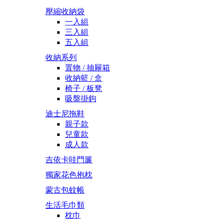
壓縮收納袋
一入組
三入組
五入組
收納系列
置物 / 抽屜箱
收納籃 / 盒
椅子 / 板凳
吸盤掛鉤
迪士尼拖鞋
親子款
兒童款
成人款
吉依卡哇門簾
獨家花色抱枕
蒙古包蚊帳
生活毛巾類
枕巾