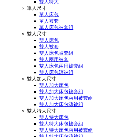
雙人特大
單人尺寸
單人床包
單人被套
單人床包被套組
雙人尺寸
雙人床包
雙人被套
雙人床包被套組
雙人兩用被套
雙人床包兩用被套組
雙人床包涼被組
雙人加大尺寸
雙人加大床包
雙人加大床包被套組
雙人加大床包兩用被套組
雙人加大床包涼被組
雙人特大尺寸
雙人特大床包
雙人特大床包被套組
雙人特大床包兩用被套組
雙人特大床包涼被組