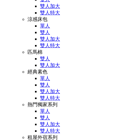
雙人加大
雙人特大
涼感床包
單人
雙人
雙人加大
雙人特大
匹馬棉
雙人
雙人加大
經典素色
單人
雙人
雙人加大
雙人特大
熱門獨家系列
單人
雙人
雙人加大
雙人特大
租屋外宿系列