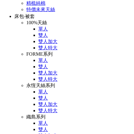
精梳純棉
特價未來天絲
床包‧被套
100%天絲
單人
雙人
雙人加大
雙人特大
FORME系列
單人
雙人
雙人加大
雙人特大
永恆天絲系列
單人
雙人
雙人加大
雙人特大
織島系列
單人
雙人