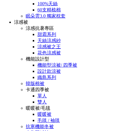
100%天絲
60支精梳棉
眠朵雲3.0 獨家枕套
涼感被
涼感抗暑專區
甜霜系列
天絲涼感紗
涼感被之王
花色涼感被
機能設計型
機能型涼被/ 四季被
設計款涼被
織島系列
韓版棉被
卡通四季被
單人
雙人
暖暖被/毛毯
暖暖被
毛毯 / 袖毯
抗寒機能冬被