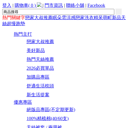
登入
|
購物車( 0 )
|
門市資訊
|
聯絡小舖
|
Facebook
熱門關鍵字
戀家大叔推薦
眠朵雲
涼感
戀家洗衣精
呆萌町
新品天
絲
超慢跑墊
熱門主打
戀家大叔推薦
美好新品
熱門天絲推薦
2026必買單品
加購品專區
舒適生活枕頭
新生活提案
優惠專區
絕版品專區(不定期更新)
100%精梳棉(40/60支)
天絲被套 / 兩用被