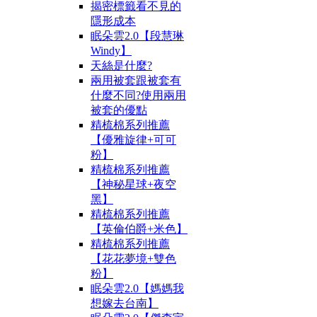
揭密標籤看不見的
隱形成本
眠朵雲2.0【段慧琳
Windy】
天絲是什麼?
兩用被套跟被套有
什麼不同?使用兩用
被套的優點
精梳棉系列推薦
【優雅旋律+可可
粉】
精梳棉系列推薦
【神秘星球+夜空
黑】
精梳棉系列推薦
【英倫伯爵+米色】
精梳棉系列推薦
【花花夢境+雙色
粉】
眠朵雲2.0【媽媽我
想嫁去台南】