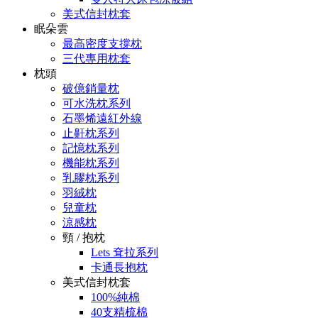
美式信封枕套
眠朵雲
最高密度支撐枕
三代專用枕套
枕頭
破億銷量枕
可水洗枕系列
石墨烯遠紅外線
止鼾枕系列
記憶枕系列
機能枕系列
乳膠枕系列
羽絨枕
兒童枕
涼感枕
頸 / 抱枕
Lets 耷拉系列
卡通長抱枕
美式信封枕套
100%純棉
40支精梳棉