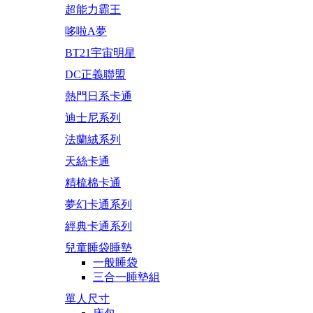
超能力霸王
哆啦A夢
BT21宇宙明星
DC正義聯盟
熱門日系卡通
迪士尼系列
法蘭絨系列
天絲卡通
精梳棉卡通
夢幻卡通系列
經典卡通系列
兒童睡袋睡墊
一般睡袋
三合一睡墊組
單人尺寸