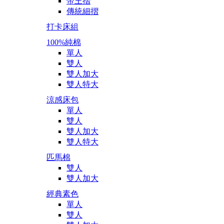
帝王摺
傳統細摺
打卡床組
100%純棉
單人
雙人
雙人加大
雙人特大
涼感床包
單人
雙人
雙人加大
雙人特大
匹馬棉
雙人
雙人加大
經典素色
單人
雙人