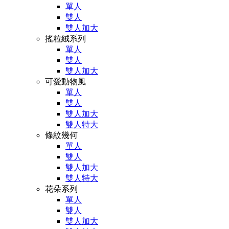
單人
雙人
雙人加大
搖粒絨系列
單人
雙人
雙人加大
可愛動物風
單人
雙人
雙人加大
雙人特大
條紋幾何
單人
雙人
雙人加大
雙人特大
花朵系列
單人
雙人
雙人加大