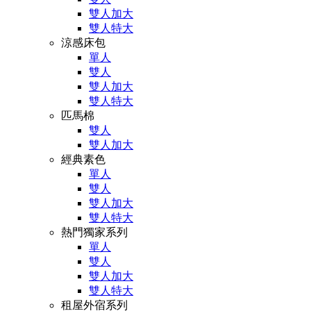
雙人加大
雙人特大
涼感床包
單人
雙人
雙人加大
雙人特大
匹馬棉
雙人
雙人加大
經典素色
單人
雙人
雙人加大
雙人特大
熱門獨家系列
單人
雙人
雙人加大
雙人特大
租屋外宿系列