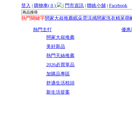
登入
|
購物車( 0 )
|
門市資訊
|
聯絡小舖
|
Facebook
熱門關鍵字
戀家大叔推薦
眠朵雲
涼感
戀家洗衣精
呆萌
熱門主打
優惠
戀家大叔推薦
美好新品
熱門天絲推薦
2026必買單品
加購品專區
舒適生活枕頭
新生活提案