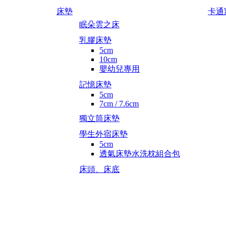
床墊
卡通
眠朵雲之床
乳膠床墊
5cm
10cm
嬰幼兒專用
記憶床墊
5cm
7cm / 7.6cm
獨立筒床墊
學生外宿床墊
5cm
透氣床墊水洗枕組合包
床頭、床底