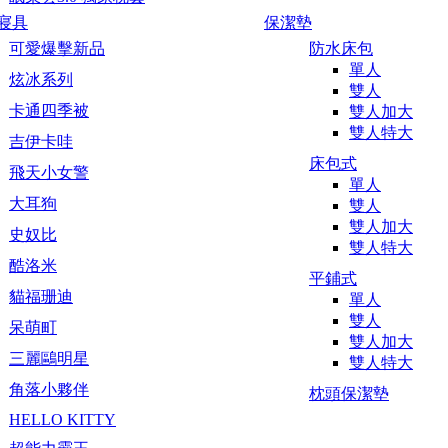
寢具
保潔墊
可愛爆擊新品
防水床包
單人
炫冰系列
雙人
卡通四季被
雙人加大
雙人特大
吉伊卡哇
床包式
飛天小女警
單人
大耳狗
雙人
雙人加大
史奴比
雙人特大
酷洛米
平鋪式
貓福珊迪
單人
雙人
呆萌町
雙人加大
三麗鷗明星
雙人特大
角落小夥伴
枕頭保潔墊
HELLO KITTY