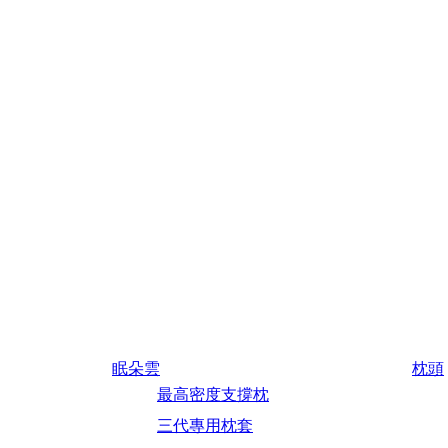
眠朵雲
枕頭
最高密度支撐枕
三代專用枕套