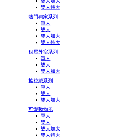
雙人加大
雙人特大
熱門獨家系列
單人
雙人
雙人加大
雙人特大
租屋外宿系列
單人
雙人
雙人加大
搖粒絨系列
單人
雙人
雙人加大
可愛動物風
單人
雙人
雙人加大
雙人特大