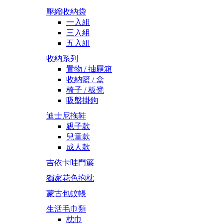
壓縮收納袋
一入組
三入組
五入組
收納系列
置物 / 抽屜箱
收納籃 / 盒
椅子 / 板凳
吸盤掛鉤
迪士尼拖鞋
親子款
兒童款
成人款
吉依卡哇門簾
獨家花色抱枕
蒙古包蚊帳
生活毛巾類
枕巾