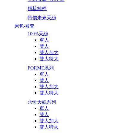
精梳純棉
特價未來天絲
床包‧被套
100%天絲
單人
雙人
雙人加大
雙人特大
FORME系列
單人
雙人
雙人加大
雙人特大
永恆天絲系列
單人
雙人
雙人加大
雙人特大