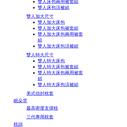
雙人床包兩用被套組
雙人床包涼被組
雙人加大尺寸
雙人加大床包
雙人加大床包被套組
雙人加大床包兩用被套
組
雙人加大床包涼被組
雙人特大尺寸
雙人特大床包
雙人特大床包被套組
雙人特大床包兩用被套
組
雙人特大床包涼被組
美式信封枕套
眠朵雲
最高密度支撐枕
三代專用枕套
枕頭