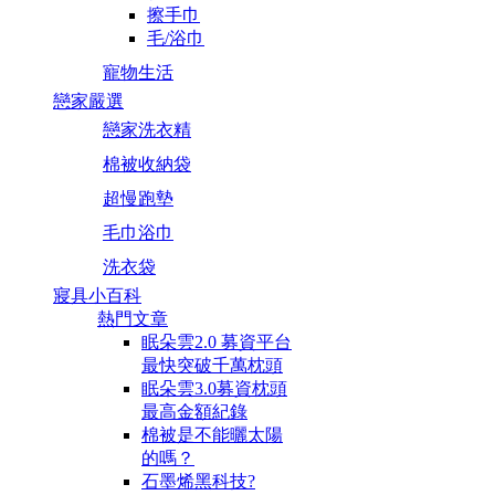
擦手巾
毛/浴巾
寵物生活
戀家嚴選
戀家洗衣精
棉被收納袋
超慢跑墊
毛巾浴巾
洗衣袋
寢具小百科
熱門文章
眠朵雲2.0 募資平台
最快突破千萬枕頭
眠朵雲3.0募資枕頭
最高金額紀錄
棉被是不能曬太陽
的嗎？
石墨烯黑科技?