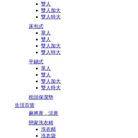
雙人
雙人加大
雙人特大
床包式
單人
雙人
雙人加大
雙人特大
平鋪式
單人
雙人
雙人加大
雙人特大
枕頭保潔墊
生活百貨
麻將蓆．涼蓆
戀家洗衣精
洗衣精
洗衣袋