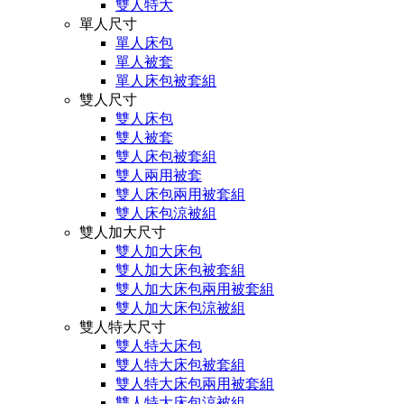
雙人特大
單人尺寸
單人床包
單人被套
單人床包被套組
雙人尺寸
雙人床包
雙人被套
雙人床包被套組
雙人兩用被套
雙人床包兩用被套組
雙人床包涼被組
雙人加大尺寸
雙人加大床包
雙人加大床包被套組
雙人加大床包兩用被套組
雙人加大床包涼被組
雙人特大尺寸
雙人特大床包
雙人特大床包被套組
雙人特大床包兩用被套組
雙人特大床包涼被組