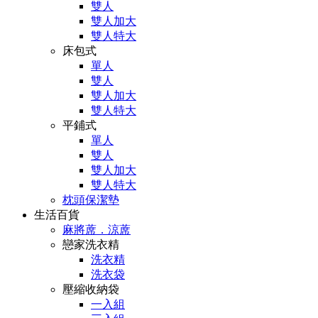
雙人
雙人加大
雙人特大
床包式
單人
雙人
雙人加大
雙人特大
平鋪式
單人
雙人
雙人加大
雙人特大
枕頭保潔墊
生活百貨
麻將蓆．涼蓆
戀家洗衣精
洗衣精
洗衣袋
壓縮收納袋
一入組