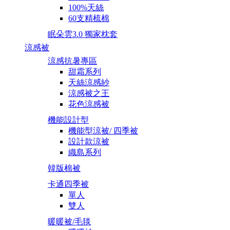
100%天絲
60支精梳棉
眠朵雲3.0 獨家枕套
涼感被
涼感抗暑專區
甜霜系列
天絲涼感紗
涼感被之王
花色涼感被
機能設計型
機能型涼被/ 四季被
設計款涼被
織島系列
韓版棉被
卡通四季被
單人
雙人
暖暖被/毛毯