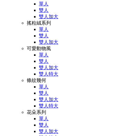
單人
雙人
雙人加大
搖粒絨系列
單人
雙人
雙人加大
可愛動物風
單人
雙人
雙人加大
雙人特大
條紋幾何
單人
雙人
雙人加大
雙人特大
花朵系列
單人
雙人
雙人加大