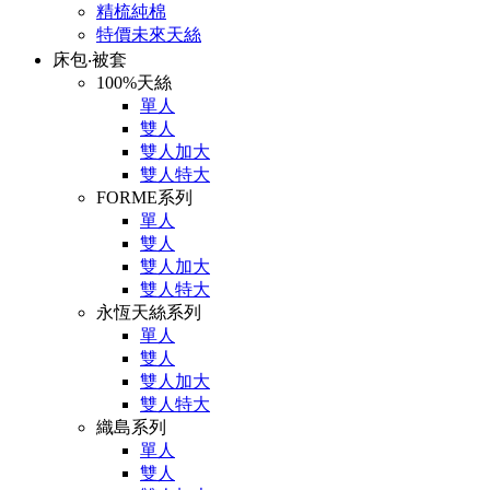
精梳純棉
特價未來天絲
床包‧被套
100%天絲
單人
雙人
雙人加大
雙人特大
FORME系列
單人
雙人
雙人加大
雙人特大
永恆天絲系列
單人
雙人
雙人加大
雙人特大
織島系列
單人
雙人