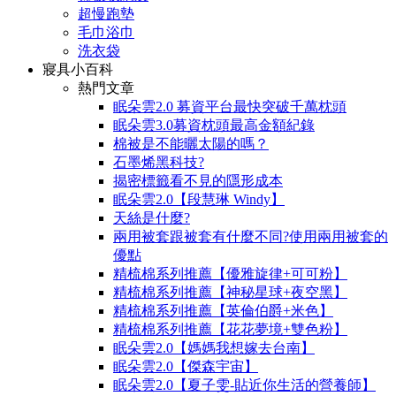
超慢跑墊
毛巾浴巾
洗衣袋
寢具小百科
熱門文章
眠朵雲2.0 募資平台最快突破千萬枕頭
眠朵雲3.0募資枕頭最高金額紀錄
棉被是不能曬太陽的嗎？
石墨烯黑科技?
揭密標籤看不見的隱形成本
眠朵雲2.0【段慧琳 Windy】
天絲是什麼?
兩用被套跟被套有什麼不同?使用兩用被套的
優點
精梳棉系列推薦【優雅旋律+可可粉】
精梳棉系列推薦【神秘星球+夜空黑】
精梳棉系列推薦【英倫伯爵+米色】
精梳棉系列推薦【花花夢境+雙色粉】
眠朵雲2.0【媽媽我想嫁去台南】
眠朵雲2.0【傑森宇宙】
眠朵雲2.0【夏子雯-貼近你生活的營養師】