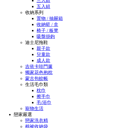
三入組
五入組
收納系列
置物 / 抽屜箱
收納籃 / 盒
椅子 / 板凳
吸盤掛鉤
迪士尼拖鞋
親子款
兒童款
成人款
吉依卡哇門簾
獨家花色抱枕
蒙古包蚊帳
生活毛巾類
枕巾
擦手巾
毛/浴巾
寵物生活
戀家嚴選
戀家洗衣精
棉被收納袋