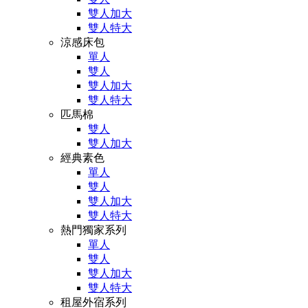
雙人加大
雙人特大
涼感床包
單人
雙人
雙人加大
雙人特大
匹馬棉
雙人
雙人加大
經典素色
單人
雙人
雙人加大
雙人特大
熱門獨家系列
單人
雙人
雙人加大
雙人特大
租屋外宿系列