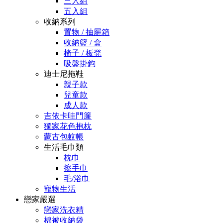
三入組
五入組
收納系列
置物 / 抽屜箱
收納籃 / 盒
椅子 / 板凳
吸盤掛鉤
迪士尼拖鞋
親子款
兒童款
成人款
吉依卡哇門簾
獨家花色抱枕
蒙古包蚊帳
生活毛巾類
枕巾
擦手巾
毛/浴巾
寵物生活
戀家嚴選
戀家洗衣精
棉被收納袋