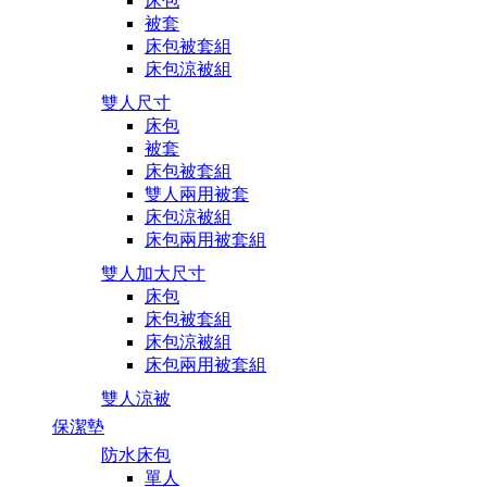
床包
被套
床包被套組
床包涼被組
雙人尺寸
床包
被套
床包被套組
雙人兩用被套
床包涼被組
床包兩用被套組
雙人加大尺寸
床包
床包被套組
床包涼被組
床包兩用被套組
雙人涼被
保潔墊
防水床包
單人