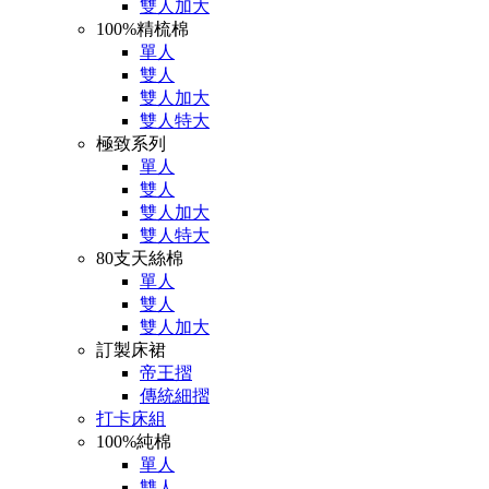
雙人加大
100%精梳棉
單人
雙人
雙人加大
雙人特大
極致系列
單人
雙人
雙人加大
雙人特大
80支天絲棉
單人
雙人
雙人加大
訂製床裙
帝王摺
傳統細摺
打卡床組
100%純棉
單人
雙人