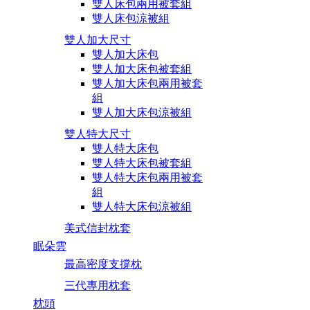
雙人床包兩用被套組
雙人床包涼被組
雙人加大尺寸
雙人加大床包
雙人加大床包被套組
雙人加大床包兩用被套
組
雙人加大床包涼被組
雙人特大尺寸
雙人特大床包
雙人特大床包被套組
雙人特大床包兩用被套
組
雙人特大床包涼被組
美式信封枕套
眠朵雲
最高密度支撐枕
三代專用枕套
枕頭