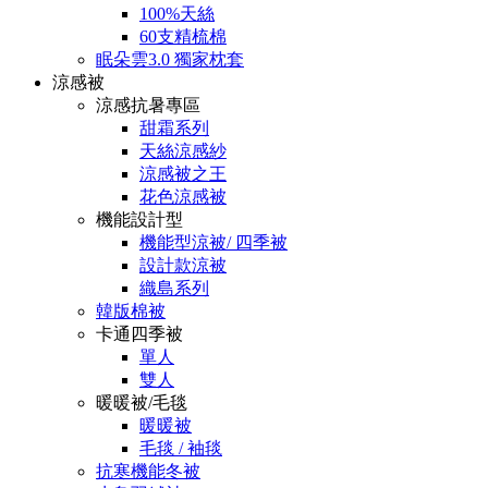
100%天絲
60支精梳棉
眠朵雲3.0 獨家枕套
涼感被
涼感抗暑專區
甜霜系列
天絲涼感紗
涼感被之王
花色涼感被
機能設計型
機能型涼被/ 四季被
設計款涼被
織島系列
韓版棉被
卡通四季被
單人
雙人
暖暖被/毛毯
暖暖被
毛毯 / 袖毯
抗寒機能冬被