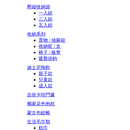
壓縮收納袋
一入組
三入組
五入組
收納系列
置物 / 抽屜箱
收納籃 / 盒
椅子 / 板凳
吸盤掛鉤
迪士尼拖鞋
親子款
兒童款
成人款
吉依卡哇門簾
獨家花色抱枕
蒙古包蚊帳
生活毛巾類
枕巾