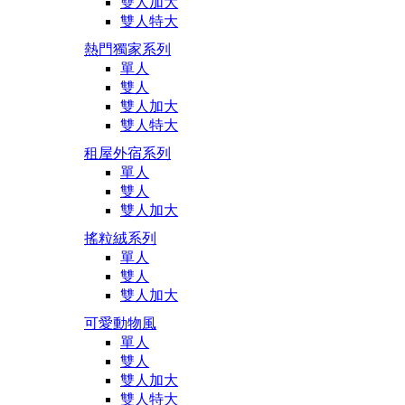
雙人加大
雙人特大
熱門獨家系列
單人
雙人
雙人加大
雙人特大
租屋外宿系列
單人
雙人
雙人加大
搖粒絨系列
單人
雙人
雙人加大
可愛動物風
單人
雙人
雙人加大
雙人特大