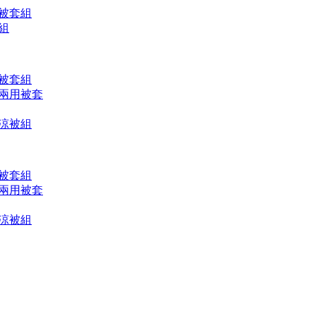
被套組
組
被套組
兩用被套
涼被組
被套組
兩用被套
涼被組