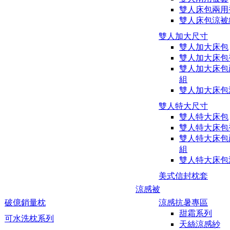
雙人床包兩用
雙人床包涼被
雙人加大尺寸
雙人加大床包
雙人加大床包
雙人加大床包
組
雙人加大床包
雙人特大尺寸
雙人特大床包
雙人特大床包
雙人特大床包
組
雙人特大床包
美式信封枕套
涼感被
破億銷量枕
涼感抗暑專區
甜霜系列
可水洗枕系列
天絲涼感紗