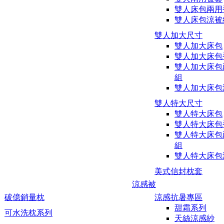
雙人床包兩用
雙人床包涼被
雙人加大尺寸
雙人加大床包
雙人加大床包
雙人加大床包
組
雙人加大床包
雙人特大尺寸
雙人特大床包
雙人特大床包
雙人特大床包
組
雙人特大床包
美式信封枕套
涼感被
破億銷量枕
涼感抗暑專區
甜霜系列
可水洗枕系列
天絲涼感紗