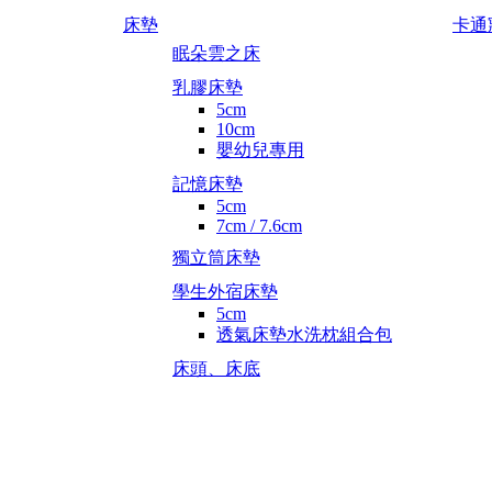
床墊
卡通
眠朵雲之床
乳膠床墊
5cm
10cm
嬰幼兒專用
記憶床墊
5cm
7cm / 7.6cm
獨立筒床墊
學生外宿床墊
5cm
透氣床墊水洗枕組合包
床頭、床底