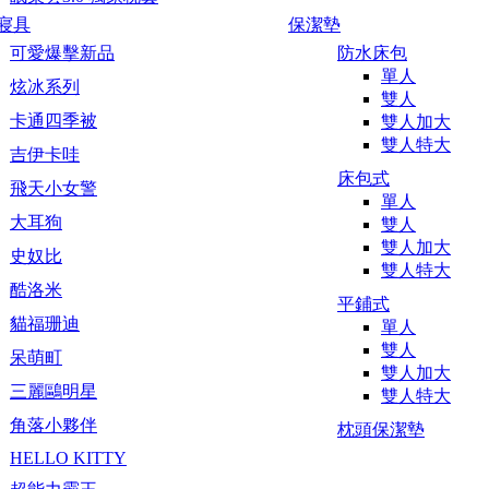
寢具
保潔墊
可愛爆擊新品
防水床包
單人
炫冰系列
雙人
卡通四季被
雙人加大
雙人特大
吉伊卡哇
床包式
飛天小女警
單人
大耳狗
雙人
雙人加大
史奴比
雙人特大
酷洛米
平鋪式
貓福珊迪
單人
雙人
呆萌町
雙人加大
三麗鷗明星
雙人特大
角落小夥伴
枕頭保潔墊
HELLO KITTY