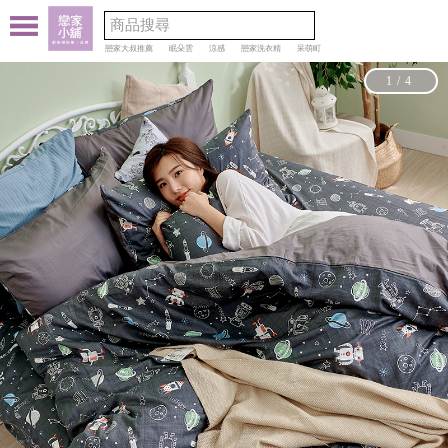
戀家大叔推薦
眠朵雲
涼感
戀家洗衣精
呆萌町
1/4