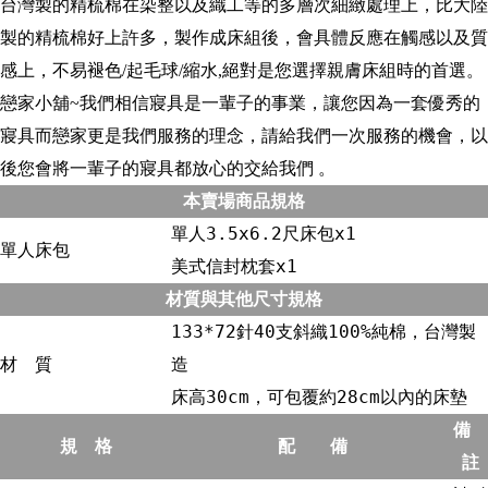
台灣製的精梳棉在染整以及織工等的多層次細緻處理上，比大陸
製的精梳棉好上許多，製作成床組後，會具體反應在觸感以及質
感上，不易褪色/起毛球/縮水,絕對是您選擇親膚床組時的首選。
戀家小舖~我們相信寢具是一輩子的事業，讓您因為一套優秀的
寢具而戀家更是我們服務的理念，請給我們一次服務的機會，以
後您會將一輩子的寢具都放心的交給我們 。
本賣場商品規格
單人3.5x6.2尺床包x1
單人床包
美式信封枕套x1
材質與其他尺寸規格
133*72針40支斜織100%純棉，台灣製
材 質
造
床高30cm，可包覆約28cm以內的床墊
備
規 格
配 備
註