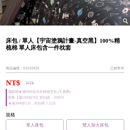
床包 / 單人【宇宙塗鴉計畫-真空黑】100%精
梳棉 單人床包含一件枕套
40支精梳棉
商品編號：
01010420
已銷售
件
NT$
NT$
滿額贈★滿6800送洗衣精補充包 (不累贈)
新客【滿1000折50】折扣碼：260850
★滿3000折120，折扣碼: L3120
規格
單人床包
雙人加大床包