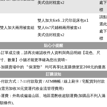
處下
美式信封枕套x2
標
請點
雙人加大6x6.2尺印花床包x1
選此
雙人加大兩用被套組
雙人6x7尺鋪棉兩用被套x1
處下
美式信封枕套x2
標
貼心小提醒
‧訂單成立後，請再次確認收件人資料與商品明細【花色、尺
寸、數量】小舖才能更準確為您出貨唷~
‧加購賣場中的 "保潔墊" 均可再享比直購價便宜200元的優惠
訂購須知
‧付款方式：7-11付款取貨 / ATM轉帳 / 線上刷卡 / 宅配貨到付款
(需另加收30元貨運代收金流管理費用)
‧運費：外島或偏遠山區、地區需酌收超額運費(加購品不列入滿
額條件)。