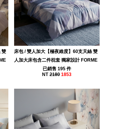
 雙
床包 / 雙人加大【極夜維度】60支天絲 雙
ME
人加大床包含二件枕套 獨家設計 FORME
202605新品
已銷售 195 件
NT
2180
1853