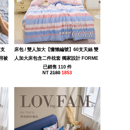
0支
床包 / 雙人加大【慵懶編號】60支天絲 雙
用被
人加大床包含二件枕套 獨家設計 FORME
202508新品
已銷售 110 件
NT
2180
1853