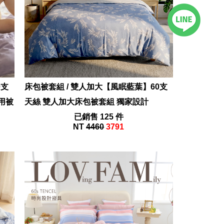
0支
床包被套組 / 雙人加大【風眠藍葉】60支
用被
天絲 雙人加大床包被套組 獨家設計
FORME
已銷售 125 件
NT
4460
3791
202605新品