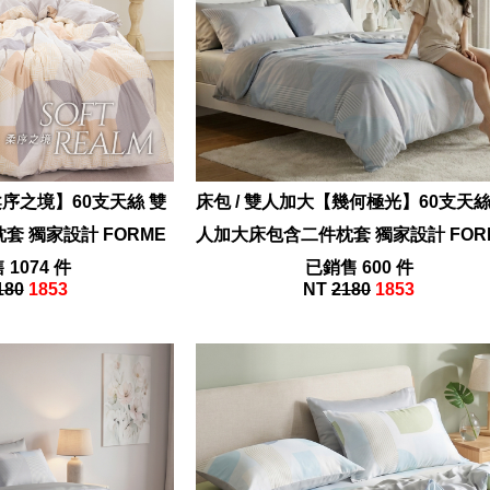
兒童睡袋睡墊
一般睡袋
單人尺寸
三合一睡墊組
床包
雙人尺寸
被套
床包
雙人加大尺寸
床包被套組
被套
床包
雙人涼被
床包涼被組
床包被套組
床包被套組
雙人兩用被套
柔序之境】60支天絲 雙
床包 / 雙人加大【幾何極光】60支天絲
床包涼被組
床包涼被組
床包兩用被套組
套 獨家設計 FORME
人加大床包含二件枕套 獨家設計 FOR
床包兩用被套組
1074 件
202605新品
已銷售 600 件
180
1853
NT
2180
1853