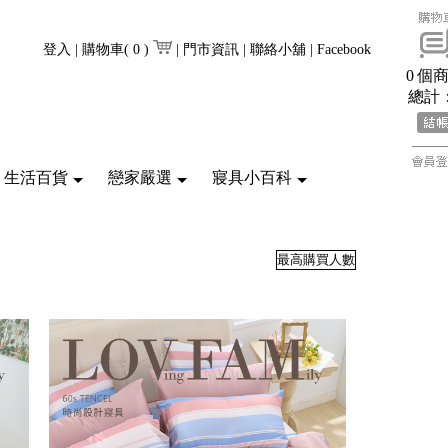
登入
|
購物車( 0 )
|
門市資訊
|
聯絡小舖
|
Facebook
0
個
總計
生活百貨
戀家嚴選
寢具小百科
熱門文章
麻將蓆．涼蓆
戀家洗衣精
眠朵雲2.0 募資平台最快突破千萬
戀家洗衣精
棉被收納袋
枕頭
洗衣精
眠朵雲3.0募資枕頭最高金額紀錄
壓縮收納袋
超慢跑墊
洗衣袋
一入組
棉被是不能曬太陽的嗎？
收納系列
毛巾浴巾
三入組
石墨烯黑科技?
置物 / 抽屜箱
迪士尼拖鞋
洗衣袋
五入組
揭密標籤看不見的隱形成本
收納籃 / 盒
親子款
吉依卡哇門簾
眠朵雲2.0【段慧琳 Windy】
椅子 / 板凳
兒童款
獨家花色抱枕
天絲是什麼?
吸盤掛鉤
成人款
兩用被套跟被套有什麼不同?使用
蒙古包蚊帳
兩用被套的優點
生活毛巾類