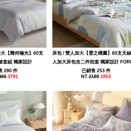
加大【幾何極光】60支
床包 / 雙人加大【雲之構圖】60支天絲
被套組 獨家設計
人加大床包含二件枕套 獨家設計 FOR
 280 件
202605新品
已銷售 253 件
460
3791
NT
2180
1853