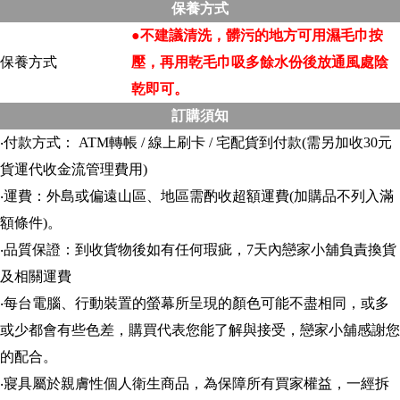
保養方式
●不建議清洗，髒污的地方可用濕毛巾按
保養方式
壓，再用乾毛巾吸多餘水份後放通風處陰
乾即可。
訂購須知
‧付款方式： ATM轉帳 / 線上刷卡 / 宅配貨到付款(需另加收30元
貨運代收金流管理費用)
‧運費：外島或偏遠山區、地區需酌收超額運費(加購品不列入滿
額條件)。
‧品質保證：到收貨物後如有任何瑕疵，7天內戀家小舖負責換貨
及相關運費
‧每台電腦、行動裝置的螢幕所呈現的顏色可能不盡相同，或多
或少都會有些色差，購買代表您能了解與接受，戀家小舖感謝您
的配合。
‧寢具屬於親膚性個人衛生商品，為保障所有買家權益，一經拆