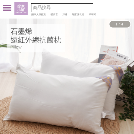
戀家大叔推薦
眠朵雲
涼感
戀家洗衣精
呆萌町
1/4