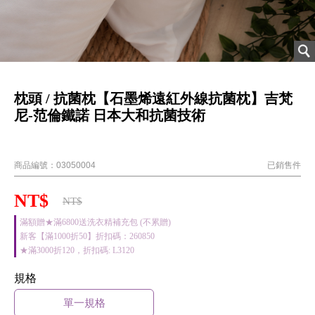
枕頭 / 抗菌枕【石墨烯遠紅外線抗菌枕】吉梵
尼-范倫鐵諾 日本大和抗菌技術
AEI100
商品編號：
03050004
已銷售
件
NT$
NT$
滿額贈★滿6800送洗衣精補充包 (不累贈)
新客【滿1000折50】折扣碼：260850
★滿3000折120，折扣碼: L3120
規格
單一規格