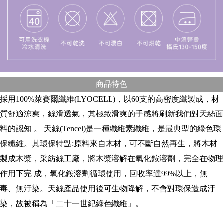
商品特色
採用100%萊賽爾纖維(LYOCELL)，以60支的高密度纖製成，材
質舒適涼爽，絲滑透氣，其極致滑爽的手感將刷新我們對天絲面
料的認知 。 天絲(Tencel)是一種纖維素纖維，是最典型的綠色環
保纖維。其環保特點:原料來自木材，可不斷自然再生，將木材
製成木漿，采紡絲工廠，將木漿溶解在氧化銨溶劑，完全在物理
作用下完 成，氧化銨溶劑循環使用，回收率達99%以上，無
毒、無汙染。天絲產品使用後可生物降解，不會對環保造成汙
染，故被稱為「二十一世紀綠色纖維」。