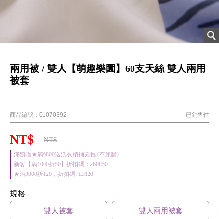
兩用被 / 雙人【萌趣樂園】60支天絲 雙人兩用
被套
202410新品
商品編號：
01070392
已銷售
件
NT$
NT$
滿額贈★滿6800送洗衣精補充包 (不累贈)
新客【滿1000折50】折扣碼：260850
★滿3000折120，折扣碼: L3120
規格
雙人被套
雙人兩用被套