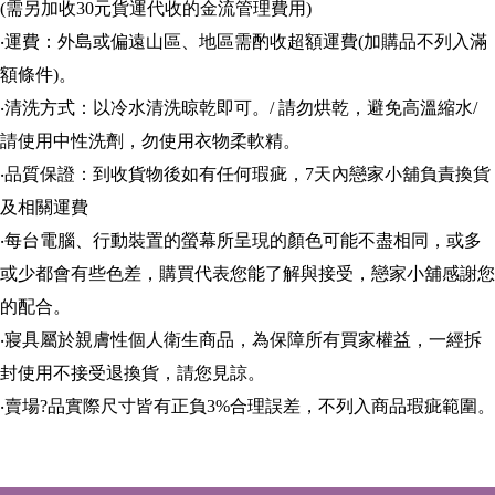
(需另加收30元貨運代收的金流管理費用)
‧運費：外島或偏遠山區、地區需酌收超額運費(加購品不列入滿
額條件)。
‧清洗方式：以冷水清洗晾乾即可。/ 請勿烘乾，避免高溫縮水/
請使用中性洗劑，勿使用衣物柔軟精。
‧品質保證：到收貨物後如有任何瑕疵，7天內戀家小舖負責換貨
及相關運費
‧每台電腦、行動裝置的螢幕所呈現的顏色可能不盡相同，或多
或少都會有些色差，購買代表您能了解與接受，戀家小舖感謝您
的配合。
‧寢具屬於親膚性個人衛生商品，為保障所有買家權益，一經拆
封使用不接受退換貨，請您見諒。
‧賣場?品實際尺寸皆有正負3%合理誤差，不列入商品瑕疵範圍。