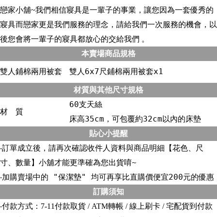
戀家小舖~我們相信寢具是一輩子的事業，讓您因為一套優秀的
寢具而戀家更是我們服務的理念，請給我們一次服務的機會，以
後您會將一輩子的寢具都放心的交給我們 。
本賣場商品規格
雙人鋪棉兩用被套
雙人6x7尺鋪棉兩用被套x1
材質與其他尺寸規格
60支天絲
材 質
床高35cm，可包覆約32cm以內的床墊
貼心小提醒
‧訂單成立後，請再次確認收件人資料與商品明細【花色、尺
寸、數量】小舖才能更準確為您出貨唷~
‧加購賣場中的 "保潔墊" 均可再享比直購價便宜200元的優惠
訂購須知
‧付款方式：7-11付款取貨 / ATM轉帳 / 線上刷卡 / 宅配貨到付款