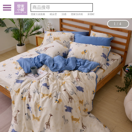
戀家大叔推薦
眠朵雲
涼感
戀家洗衣精
呆萌町
1/4