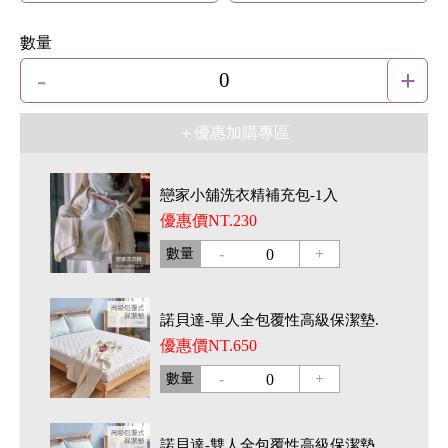
數量
-
+
0
＋優惠加購專區
戀家小舖洗衣精補充包-1入
優惠價NT.230
-
+
數量
0
諾貝達-單人全包覆性高級保潔墊.
優惠價NT.650
-
+
數量
0
諾貝達-雙人全包覆性高級保潔墊.