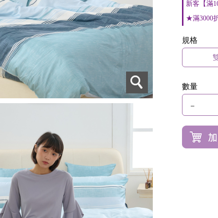
新客【滿10
涼感枕
呆萌町
★滿3000折
頸 / 抱枕
三麗鷗明星
Lets 耷拉系列
規格
美式信封枕套
角落小夥伴
卡通長抱枕
100%純棉
眠朵雲3.0 獨家枕套
HELLO KITTY
40支精梳棉
超能力霸王
100%天絲
哆啦A夢
數量
60支精梳棉
BT21宇宙明星
-
DC正義聯盟
熱門日系卡通
迪士尼系列
法蘭絨系列
天絲卡通
精梳棉卡通
夢幻卡通系列
經典卡通系列