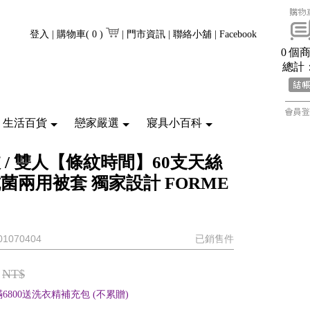
登入
|
購物車( 0 )
|
門市資訊
|
聯絡小舖
|
Facebook
0
個
總計
生活百貨
戀家嚴選
寢具小百科
熱門文章
麻將蓆．涼蓆
戀家洗衣精
眠朵雲2.0 募資平台最快突破千萬
 / 雙人【條紋時間】60支天絲
戀家洗衣精
棉被收納袋
枕頭
洗衣精
菌兩用被套 獨家設計 FORME
眠朵雲3.0募資枕頭最高金額紀錄
壓縮收納袋
超慢跑墊
洗衣袋
一入組
棉被是不能曬太陽的嗎？
08新品
收納系列
毛巾浴巾
三入組
石墨烯黑科技?
置物 / 抽屜箱
迪士尼拖鞋
洗衣袋
五入組
揭密標籤看不見的隱形成本
收納籃 / 盒
親子款
01070404
已銷售
件
吉依卡哇門簾
眠朵雲2.0【段慧琳 Windy】
椅子 / 板凳
兒童款
獨家花色抱枕
天絲是什麼?
吸盤掛鉤
NT$
成人款
兩用被套跟被套有什麼不同?使用
蒙古包蚊帳
6800送洗衣精補充包 (不累贈)
兩用被套的優點
生活毛巾類