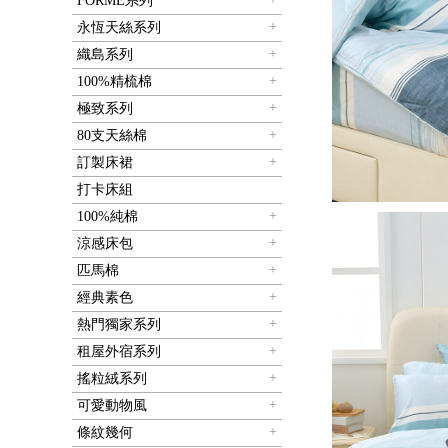
FORME系列
雙人特大
雙人加大
傳統細摺
+
100%純棉
永恆天絲系列
單人
+
織島系列
涼感床包
雙人
單人
+
100%精梳棉
匹馬棉
雙人加大
雙人
雙人
+
極致系列
經典素色
雙人特大
雙人加大
雙人加大
+
80支天絲棉
單人
熱門獨家系列
雙人特大
雙人
+
訂製床裙
單人
租屋外宿系列
雙人加大
打卡床組
雙人
單人
搖粒絨系列
雙人特大
+
雙人加大
100%純棉
雙人
單人
可愛動物風
雙人特大
+
涼感床包
雙人加大
雙人
單人
條紋幾何
+
匹馬棉
雙人加大
雙人
單人
+
花朵系列
經典素色
雙人加大
雙人
單人
+
熱門獨家系列
單人尺寸
雙人特大
雙人加大
雙人
單人床包
+
租屋外宿系列
雙人尺寸
雙人特大
雙人加大
單人被套
雙人床包
+
搖粒絨系列
雙人加大尺寸
雙人特大
單人床包被套組
雙人被套
+
可愛動物風
雙人加大床包
雙人特大尺寸
雙人床包被套組
雙人加大床包被套組
+
條紋幾何
雙人特大床包
美式信封枕套