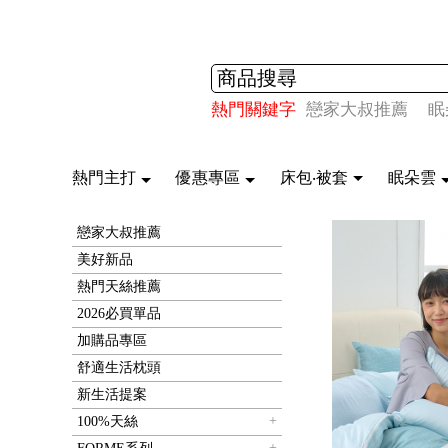
熱門關鍵字
戀家大叔推薦
眠
熱門主打
優惠專區
床包‧被套
眠朵雲
戀家大叔推薦
絕版品專區(不定期更新)
100%天絲
最高密度
單人
戀家大叔推薦
美好新品
100%精梳棉(40/60支)
FORME系列
三代專用
雙人
單人
美好新品
熱門天絲推薦
天絲被套 / 兩用被
永恆天絲系列
雙人加大
雙人
單人
熱門天絲推薦
2026必買單品
精梳純棉
織島系列
雙人特大
雙人加大
雙人
2026必買單品
單人
加購品專區
特價未來天絲
100%精梳棉
雙人特大
雙人加大
雙人
加購品專區
單人
舒適生活枕頭
極致系列
雙人特大
雙人加大
舒適生活枕頭
雙人
單人
新生活提案
80支天絲棉
雙人加大
新生活提案
雙人
單人
訂製床裙
雙人特大
+
100%天絲
雙人加大
雙人
帝王摺
打卡床組
+