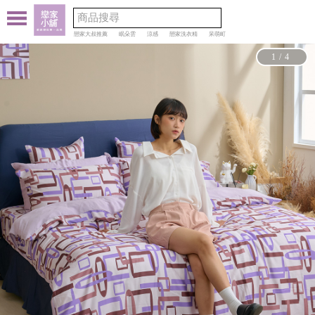
戀家大叔推薦
眠朵雲
涼感
戀家洗衣精
呆萌町
1/4