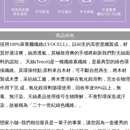
商品特色
採用100%萊賽爾纖維(LYOCELL)，以60支的高密度纖製成，材
質舒適涼爽，絲滑透氣，其極致滑爽的手感將刷新我們對天絲面
料的認知 。 天絲(Tencel)是一種纖維素纖維，是最典型的綠色環
保纖維。其環保特點:原料來自木材，可不斷自然再生，將木材
製成木漿，采紡絲工廠，將木漿溶解在氧化銨溶劑，完全在物理
作用下完 成，氧化銨溶劑循環使用，回收率達99%以上，無
毒、無汙染。天絲產品使用後可生物降解，不會對環保造成汙
染，故被稱為「二十一世紀綠色纖維」。
戀家小舖~我們相信寢具是一輩子的事業，讓您因為一套優秀的