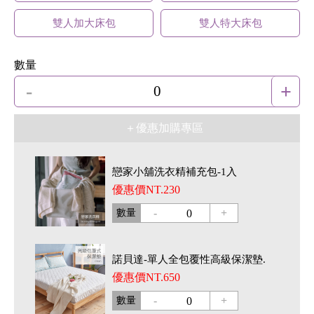
雙人加大床包
雙人特大床包
數量
-
+
0
＋優惠加購專區
戀家小舖洗衣精補充包-1入
優惠價NT.230
-
+
數量
0
諾貝達-單人全包覆性高級保潔墊.
優惠價NT.650
-
+
數量
0