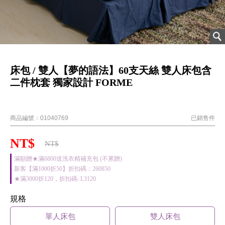
床包 / 雙人【夢的語法】60支天絲 雙人床包含
二件枕套 獨家設計 FORME
202508新品
商品編號：
01040769
已銷售
件
NT$
NT$
滿額贈★滿6800送洗衣精補充包 (不累贈)
新客【滿1000折50】折扣碼：260850
★滿3000折120，折扣碼: L3120
規格
單人床包
雙人床包