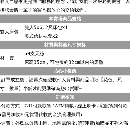
寢具而戀家更是我們服務的理念，請給我們一次服務的機會，以
後您會將一輩子的寢具都放心的交給我們 。
本賣場商品規格
雙人5x6.2尺床包x1
雙人床包
美式信封枕套x2
材質與其他尺寸規格
60支天絲
材 質
床高35cm，可包覆約32cm以內的床墊
貼心小提醒
‧訂單成立後，請再次確認收件人資料與商品明細【花色、尺
寸、數量】小舖才能更準確為您出貨唷~
訂購須知
‧付款方式：7-11付款取貨 / ATM轉帳 / 線上刷卡 / 宅配貨到付款
(需另加收30元貨運代收的金流管理費用)
‧運費：外島或偏遠山區、地區需酌收超額運費(加購品不列入滿