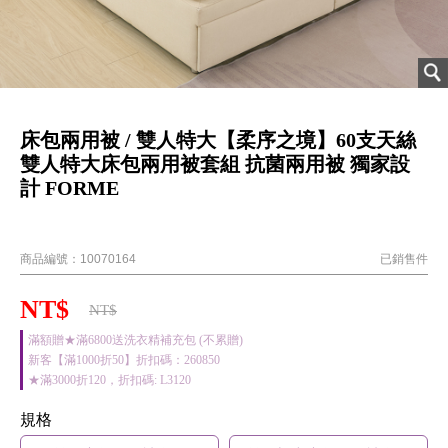
床包兩用被 / 雙人特大【柔序之境】60支天絲
雙人特大床包兩用被套組 抗菌兩用被 獨家設
計 FORME
202508新品
商品編號：
10070164
已銷售
件
NT$
NT$
滿額贈★滿6800送洗衣精補充包 (不累贈)
新客【滿1000折50】折扣碼：260850
★滿3000折120，折扣碼: L3120
規格