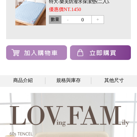
特大-樂芙防潑水保潔墊(二入).
優惠價NT.1450
-
+
數量
0
商品介紹
規格與庫存
其他尺寸