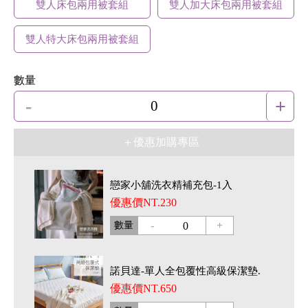
雙人床包兩用被套組
雙人加大床包兩用被套組
雙人特大床包兩用被套組
數量
-
+
0
＋優惠加購專區
戀家小舖洗衣精補充包-1入
優惠價NT.230
-
+
數量
0
諾貝達-單人全包覆性高級保潔墊.
優惠價NT.650