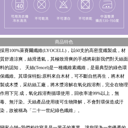
商品特色
採用100%萊賽爾纖維(LYOCELL)，以60支的高密度纖製成，材
質舒適涼爽，絲滑透氣，其極致滑爽的手感將刷新我們對天絲面
料的認知 。 天絲(Tencel)是一種纖維素纖維，是最典型的綠色環
保纖維。其環保特點:原料來自木材，可不斷自然再生，將木材
製成木漿，采紡絲工廠，將木漿溶解在氧化銨溶劑，完全在物理
作用下完 成，氧化銨溶劑循環使用，回收率達99%以上，無
毒、無汙染。天絲產品使用後可生物降解，不會對環保造成汙
染，故被稱為「二十一世紀綠色纖維」。
戀家小舖~我們相信寢具是一輩子的事業，讓您因為一套優秀的