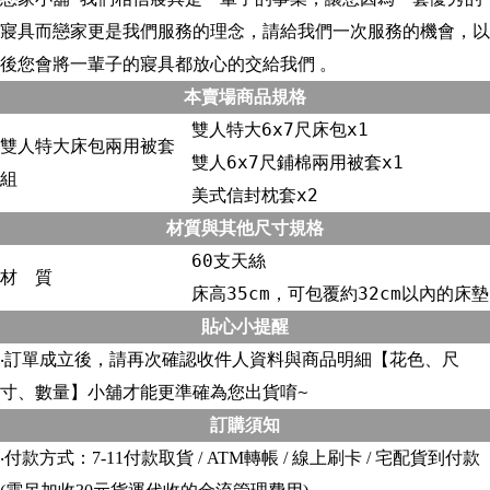
寢具而戀家更是我們服務的理念，請給我們一次服務的機會，以
後您會將一輩子的寢具都放心的交給我們 。
本賣場商品規格
雙人特大6x7尺床包x1
雙人特大床包兩用被套
雙人6x7尺鋪棉兩用被套x1
組
美式信封枕套x2
材質與其他尺寸規格
60支天絲
材 質
床高35cm，可包覆約32cm以內的床墊
貼心小提醒
‧訂單成立後，請再次確認收件人資料與商品明細【花色、尺
寸、數量】小舖才能更準確為您出貨唷~
訂購須知
‧付款方式：7-11付款取貨 / ATM轉帳 / 線上刷卡 / 宅配貨到付款