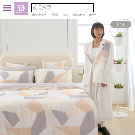
戀家大叔推薦
眠朵雲
涼感
戀家洗衣精
呆萌町
1/4