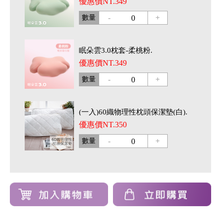
優惠價NT.349
-
+
數量
0
眠朵雲3.0枕套-柔桃粉.
優惠價NT.349
-
+
數量
0
(一入)60織物理性枕頭保潔墊(白).
優惠價NT.350
-
+
數量
0