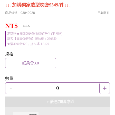
↓↓↓加購獨家造型枕套$349/件↓↓↓
商品編號：
03040028
已銷售
件
NT$
NT$
滿額贈★滿6800送洗衣精補充包 (不累贈)
新客【滿1000折50】折扣碼：260850
★滿3000折120，折扣碼: L3120
規格
眠朵雲3.0
數量
-
+
0
＋優惠加購專區