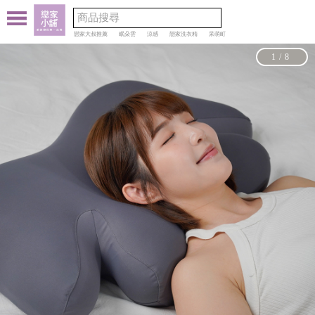
戀家大叔推薦
眠朵雲
涼感
戀家洗衣精
呆萌町
1/8