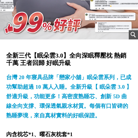
全新三代【眠朵雲3.0】全向深眠釋壓枕 熱銷
千萬 王者回歸 好眠升級
台灣 20 年寢具品牌「戀家小舖」眠朵雲系列，已成
功幫助超過 10 萬人入睡。全新升級【 眠朵雲 3.0 】
舒適升級，功能更多！高密度熟睡芯、創新 5D 曲
線全向支撐、環保透氣親水材質。每個有口皆碑的
熟睡夢境，來自真材實料的好眠保證。
內含枕芯*1、曜石灰枕套*1