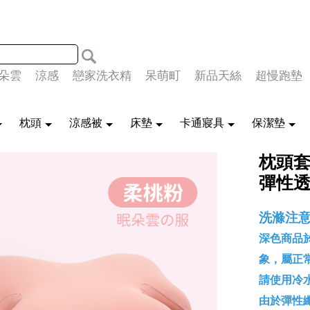
朵雲
涼感
戀家洗衣精
呆萌町
新品天絲
超慢跑墊
枕頭
涼感被
床墊
卡通寢具
保潔墊
支撐枕
破億銷量枕
涼感抗暑專區
眠朵雲之床
可愛爆擊新品
防水床包
甜霜系列
單人
枕頭套 
枕套
可水洗枕系列
機能設計型
乳膠床墊
炫冰系列
床包式
天絲涼感紗
雙人
機能型涼被/ 四季被
5cm
單人
彈性透
石墨烯遠紅外線
韓版棉被
記憶床墊
卡通四季被
平鋪式
涼感被之王
雙人加大
10cm
設計款涼被
雙人
5cm
單人
止鼾枕系列
卡通四季被
獨立筒床墊
吉伊卡哇
枕頭保潔墊
花色涼感被
雙人特大
嬰幼兒專用
織島系列
雙人加大
7cm / 7.6cm
雙人
洗滌注
單人
記憶枕系列
暖暖被/毛毯
學生外宿床墊
飛天小女警
雙人特大
雙人加大
雙人
暖暖被
5cm
深色商品
機能枕系列
抗寒機能冬被
床頭、床底
大耳狗
雙人特大
透氣床墊水洗枕組合包
毛毯 / 袖毯
象，屬正
乳膠枕系列
水鳥羽絨被
史奴比
請使用冷
羽絨枕
石墨烯黑科技
酷洛米
由於彈性
兒童枕
貓福珊迪