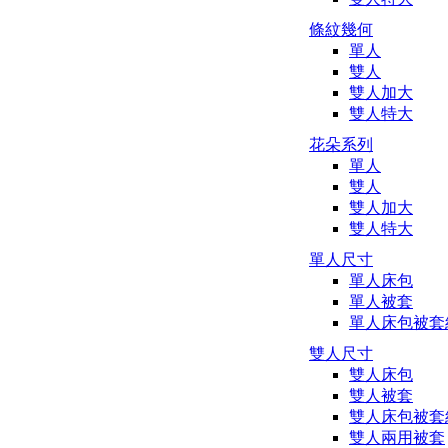
條紋幾何
單人
雙人
雙人加大
雙人特大
花朵系列
單人
雙人
雙人加大
雙人特大
單人尺寸
單人床包
單人被套
單人床包被套
雙人尺寸
雙人床包
雙人被套
雙人床包被套
雙人兩用被套