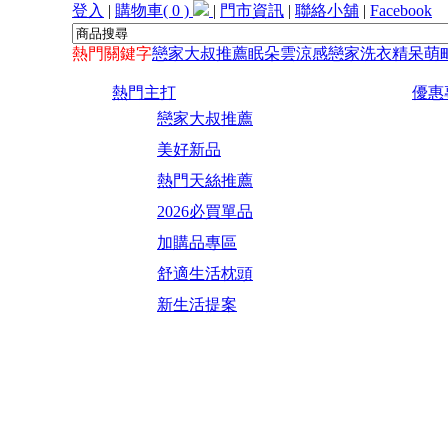
登入
|
購物車( 0 )
|
門市資訊
|
聯絡小舖
|
Facebook
熱門關鍵字
戀家大叔推薦
眠朵雲
涼感
戀家洗衣精
呆萌
熱門主打
優惠
戀家大叔推薦
美好新品
熱門天絲推薦
2026必買單品
加購品專區
舒適生活枕頭
新生活提案