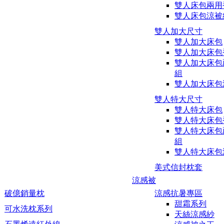
雙人床包兩用
雙人床包涼被
雙人加大尺寸
雙人加大床包
雙人加大床包
雙人加大床包
組
雙人加大床包
雙人特大尺寸
雙人特大床包
雙人特大床包
雙人特大床包
組
雙人特大床包
美式信封枕套
涼感被
破億銷量枕
涼感抗暑專區
甜霜系列
可水洗枕系列
天絲涼感紗