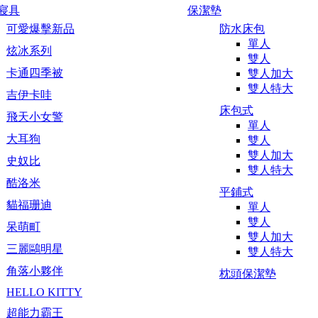
寢具
保潔墊
可愛爆擊新品
防水床包
單人
炫冰系列
雙人
卡通四季被
雙人加大
雙人特大
吉伊卡哇
床包式
飛天小女警
單人
大耳狗
雙人
雙人加大
史奴比
雙人特大
酷洛米
平鋪式
貓福珊迪
單人
雙人
呆萌町
雙人加大
三麗鷗明星
雙人特大
角落小夥伴
枕頭保潔墊
HELLO KITTY
超能力霸王