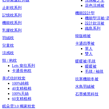
石墨烯遠紅外線
涼感被之王
花色涼感被
止鼾枕系列
機能設計型
記憶枕系列
機能型涼被/ 
機能枕系列
設計款涼被
織島系列
乳膠枕系列
韓版棉被
羽絨枕
卡通四季被
兒童枕
單人
涼感枕
雙人
頸 / 抱枕
暖暖被/毛毯
Lets 耷拉系列
暖暖被
卡通長抱枕
毛毯 / 袖毯
美式信封枕套
抗寒機能冬被
100%純棉
水鳥羽絨被
40支精梳棉
100%天絲
石墨烯黑科技
60支精梳棉
眠朵雲3.0 獨家枕套