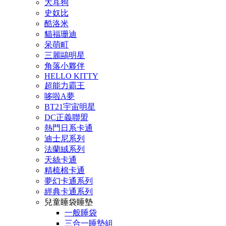
大耳狗
史奴比
酷洛米
貓福珊迪
呆萌町
三麗鷗明星
角落小夥伴
HELLO KITTY
超能力霸王
哆啦A夢
BT21宇宙明星
DC正義聯盟
熱門日系卡通
迪士尼系列
法蘭絨系列
天絲卡通
精梳棉卡通
夢幻卡通系列
經典卡通系列
兒童睡袋睡墊
一般睡袋
三合一睡墊組