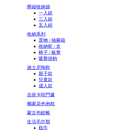
壓縮收納袋
一入組
三入組
五入組
收納系列
置物 / 抽屜箱
收納籃 / 盒
椅子 / 板凳
吸盤掛鉤
迪士尼拖鞋
親子款
兒童款
成人款
吉依卡哇門簾
獨家花色抱枕
蒙古包蚊帳
生活毛巾類
枕巾