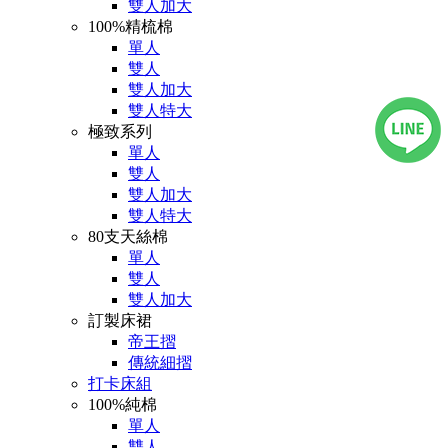
雙人加大
100%精梳棉
單人
雙人
雙人加大
雙人特大
極致系列
單人
雙人
雙人加大
雙人特大
80支天絲棉
單人
雙人
雙人加大
訂製床裙
帝王摺
傳統細摺
打卡床組
100%純棉
單人
雙人