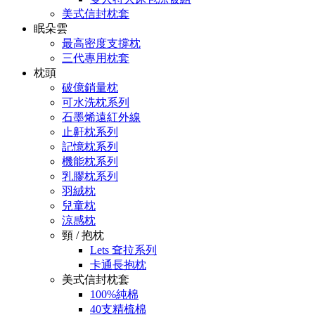
美式信封枕套
眠朵雲
最高密度支撐枕
三代專用枕套
枕頭
破億銷量枕
可水洗枕系列
石墨烯遠紅外線
止鼾枕系列
記憶枕系列
機能枕系列
乳膠枕系列
羽絨枕
兒童枕
涼感枕
頸 / 抱枕
Lets 耷拉系列
卡通長抱枕
美式信封枕套
100%純棉
40支精梳棉