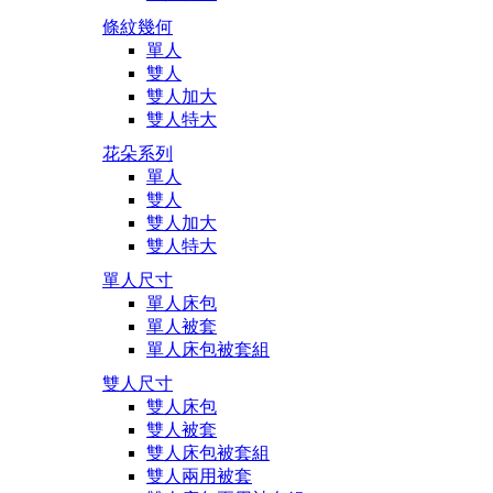
條紋幾何
單人
雙人
雙人加大
雙人特大
花朵系列
單人
雙人
雙人加大
雙人特大
單人尺寸
單人床包
單人被套
單人床包被套組
雙人尺寸
雙人床包
雙人被套
雙人床包被套組
雙人兩用被套