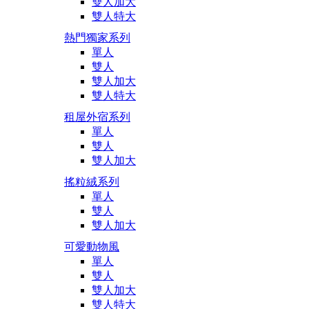
雙人加大
雙人特大
熱門獨家系列
單人
雙人
雙人加大
雙人特大
租屋外宿系列
單人
雙人
雙人加大
搖粒絨系列
單人
雙人
雙人加大
可愛動物風
單人
雙人
雙人加大
雙人特大