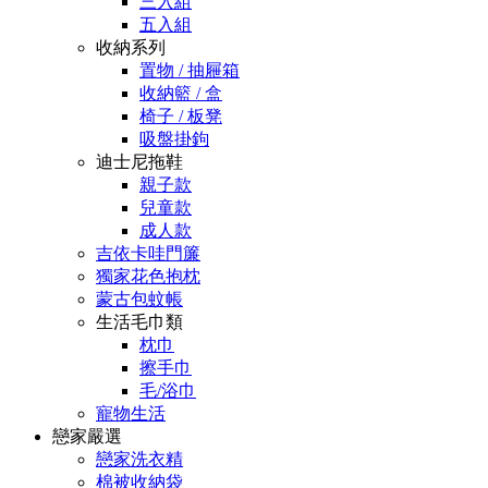
三入組
五入組
收納系列
置物 / 抽屜箱
收納籃 / 盒
椅子 / 板凳
吸盤掛鉤
迪士尼拖鞋
親子款
兒童款
成人款
吉依卡哇門簾
獨家花色抱枕
蒙古包蚊帳
生活毛巾類
枕巾
擦手巾
毛/浴巾
寵物生活
戀家嚴選
戀家洗衣精
棉被收納袋