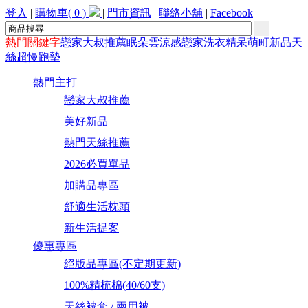
登入
|
購物車( 0 )
|
門市資訊
|
聯絡小舖
|
Facebook
熱門關鍵字
戀家大叔推薦
眠朵雲
涼感
戀家洗衣精
呆萌町
新品天
絲
超慢跑墊
熱門主打
戀家大叔推薦
美好新品
熱門天絲推薦
2026必買單品
加購品專區
舒適生活枕頭
新生活提案
優惠專區
絕版品專區(不定期更新)
100%精梳棉(40/60支)
天絲被套 / 兩用被