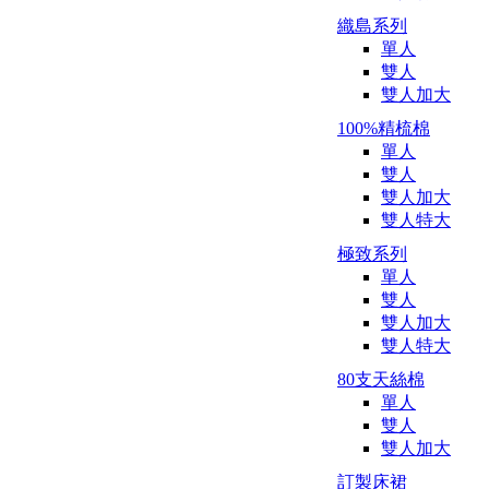
織島系列
單人
雙人
雙人加大
100%精梳棉
單人
雙人
雙人加大
雙人特大
極致系列
單人
雙人
雙人加大
雙人特大
80支天絲棉
單人
雙人
雙人加大
訂製床裙