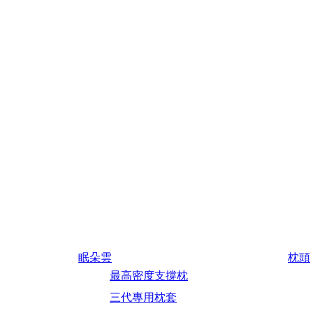
眠朵雲
枕頭
最高密度支撐枕
三代專用枕套