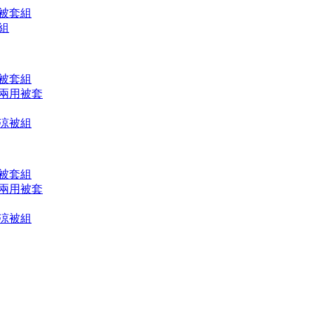
被套組
組
被套組
兩用被套
涼被組
被套組
兩用被套
涼被組