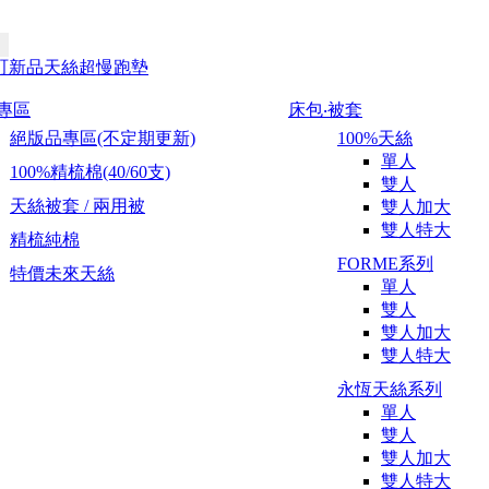
町
新品天絲
超慢跑墊
專區
床包‧被套
絕版品專區(不定期更新)
100%天絲
單人
100%精梳棉(40/60支)
雙人
天絲被套 / 兩用被
雙人加大
雙人特大
精梳純棉
FORME系列
特價未來天絲
單人
雙人
雙人加大
雙人特大
永恆天絲系列
單人
雙人
雙人加大
雙人特大