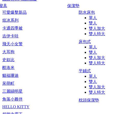
寢具
保潔墊
可愛爆擊新品
防水床包
單人
炫冰系列
雙人
卡通四季被
雙人加大
雙人特大
吉伊卡哇
床包式
飛天小女警
單人
大耳狗
雙人
雙人加大
史奴比
雙人特大
酷洛米
平鋪式
貓福珊迪
單人
雙人
呆萌町
雙人加大
三麗鷗明星
雙人特大
角落小夥伴
枕頭保潔墊
HELLO KITTY