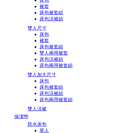
床包
被套
床包被套組
床包涼被組
雙人尺寸
床包
被套
床包被套組
雙人兩用被套
床包涼被組
床包兩用被套組
雙人加大尺寸
床包
床包被套組
床包涼被組
床包兩用被套組
雙人涼被
保潔墊
防水床包
單人