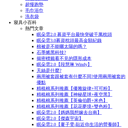
超慢跑墊
毛巾浴巾
洗衣袋
寢具小百科
熱門文章
眠朵雲2.0 募資平台最快突破千萬枕頭
眠朵雲3.0募資枕頭最高金額紀錄
棉被是不能曬太陽的嗎？
石墨烯黑科技?
揭密標籤看不見的隱形成本
眠朵雲2.0【段慧琳 Windy】
天絲是什麼?
兩用被套跟被套有什麼不同?使用兩用被套的
優點
精梳棉系列推薦【優雅旋律+可可粉】
精梳棉系列推薦【神秘星球+夜空黑】
精梳棉系列推薦【英倫伯爵+米色】
精梳棉系列推薦【花花夢境+雙色粉】
眠朵雲2.0【媽媽我想嫁去台南】
眠朵雲2.0【傑森宇宙】
眠朵雲2.0【夏子雯-貼近你生活的營養師】