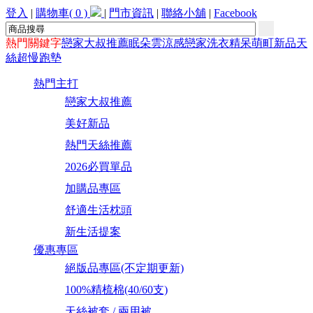
登入
|
購物車( 0 )
|
門市資訊
|
聯絡小舖
|
Facebook
熱門關鍵字
戀家大叔推薦
眠朵雲
涼感
戀家洗衣精
呆萌町
新品天
絲
超慢跑墊
熱門主打
戀家大叔推薦
美好新品
熱門天絲推薦
2026必買單品
加購品專區
舒適生活枕頭
新生活提案
優惠專區
絕版品專區(不定期更新)
100%精梳棉(40/60支)
天絲被套 / 兩用被