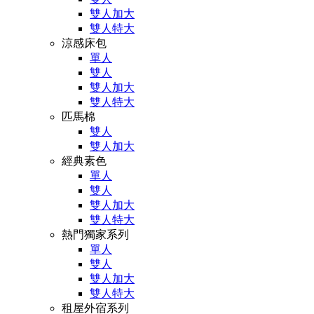
雙人加大
雙人特大
涼感床包
單人
雙人
雙人加大
雙人特大
匹馬棉
雙人
雙人加大
經典素色
單人
雙人
雙人加大
雙人特大
熱門獨家系列
單人
雙人
雙人加大
雙人特大
租屋外宿系列