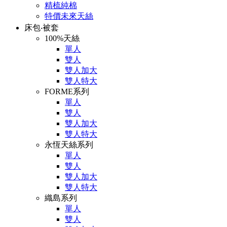
精梳純棉
特價未來天絲
床包‧被套
100%天絲
單人
雙人
雙人加大
雙人特大
FORME系列
單人
雙人
雙人加大
雙人特大
永恆天絲系列
單人
雙人
雙人加大
雙人特大
織島系列
單人
雙人