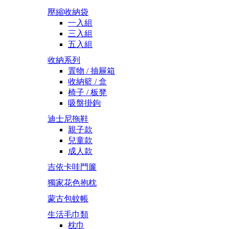
壓縮收納袋
一入組
三入組
五入組
收納系列
置物 / 抽屜箱
收納籃 / 盒
椅子 / 板凳
吸盤掛鉤
迪士尼拖鞋
親子款
兒童款
成人款
吉依卡哇門簾
獨家花色抱枕
蒙古包蚊帳
生活毛巾類
枕巾