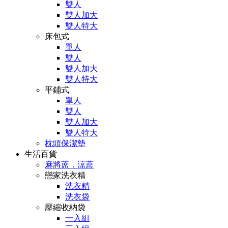
雙人
雙人加大
雙人特大
床包式
單人
雙人
雙人加大
雙人特大
平鋪式
單人
雙人
雙人加大
雙人特大
枕頭保潔墊
生活百貨
麻將蓆．涼蓆
戀家洗衣精
洗衣精
洗衣袋
壓縮收納袋
一入組