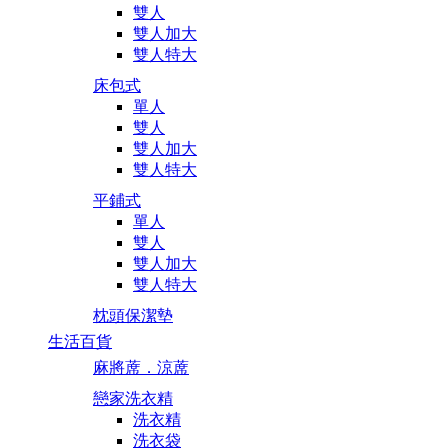
雙人
雙人加大
雙人特大
床包式
單人
雙人
雙人加大
雙人特大
平鋪式
單人
雙人
雙人加大
雙人特大
枕頭保潔墊
生活百貨
麻將蓆．涼蓆
戀家洗衣精
洗衣精
洗衣袋