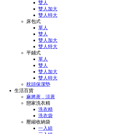
雙人
雙人加大
雙人特大
床包式
單人
雙人
雙人加大
雙人特大
平鋪式
單人
雙人
雙人加大
雙人特大
枕頭保潔墊
生活百貨
麻將蓆．涼蓆
戀家洗衣精
洗衣精
洗衣袋
壓縮收納袋
一入組