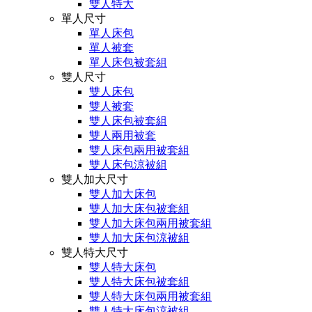
雙人特大
單人尺寸
單人床包
單人被套
單人床包被套組
雙人尺寸
雙人床包
雙人被套
雙人床包被套組
雙人兩用被套
雙人床包兩用被套組
雙人床包涼被組
雙人加大尺寸
雙人加大床包
雙人加大床包被套組
雙人加大床包兩用被套組
雙人加大床包涼被組
雙人特大尺寸
雙人特大床包
雙人特大床包被套組
雙人特大床包兩用被套組
雙人特大床包涼被組