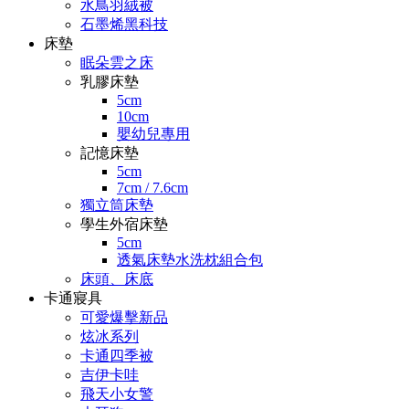
水鳥羽絨被
石墨烯黑科技
床墊
眠朵雲之床
乳膠床墊
5cm
10cm
嬰幼兒專用
記憶床墊
5cm
7cm / 7.6cm
獨立筒床墊
學生外宿床墊
5cm
透氣床墊水洗枕組合包
床頭、床底
卡通寢具
可愛爆擊新品
炫冰系列
卡通四季被
吉伊卡哇
飛天小女警