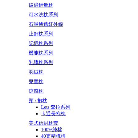
破億銷量枕
可水洗枕系列
石墨烯遠紅外線
止鼾枕系列
記憶枕系列
機能枕系列
乳膠枕系列
羽絨枕
兒童枕
涼感枕
頸 / 抱枕
Lets 耷拉系列
卡通長抱枕
美式信封枕套
100%純棉
40支精梳棉