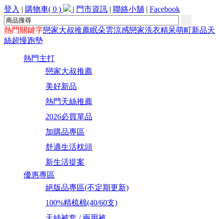
登入
|
購物車( 0 )
|
門市資訊
|
聯絡小舖
|
Facebook
熱門關鍵字
戀家大叔推薦
眠朵雲
涼感
戀家洗衣精
呆萌町
新品天
絲
超慢跑墊
熱門主打
戀家大叔推薦
美好新品
熱門天絲推薦
2026必買單品
加購品專區
舒適生活枕頭
新生活提案
優惠專區
絕版品專區(不定期更新)
100%精梳棉(40/60支)
天絲被套 / 兩用被