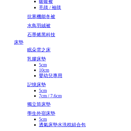
暖暖被
毛毯 / 袖毯
抗寒機能冬被
水鳥羽絨被
石墨烯黑科技
床墊
眠朵雲之床
乳膠床墊
5cm
10cm
嬰幼兒專用
記憶床墊
5cm
7cm / 7.6cm
獨立筒床墊
學生外宿床墊
5cm
透氣床墊水洗枕組合包