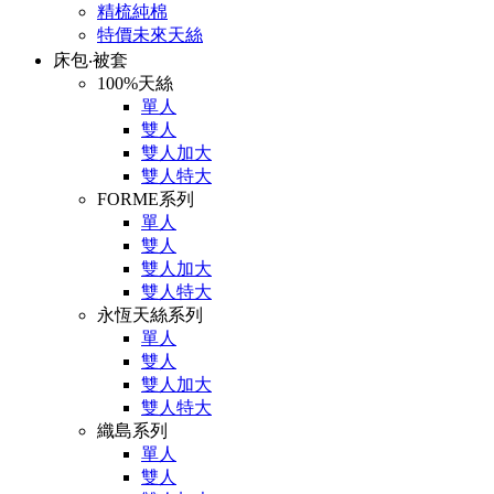
精梳純棉
特價未來天絲
床包‧被套
100%天絲
單人
雙人
雙人加大
雙人特大
FORME系列
單人
雙人
雙人加大
雙人特大
永恆天絲系列
單人
雙人
雙人加大
雙人特大
織島系列
單人
雙人