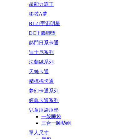
超能力霸王
哆啦A夢
BT21宇宙明星
DC正義聯盟
熱門日系卡通
迪士尼系列
法蘭絨系列
天絲卡通
精梳棉卡通
夢幻卡通系列
經典卡通系列
兒童睡袋睡墊
一般睡袋
三合一睡墊組
單人尺寸