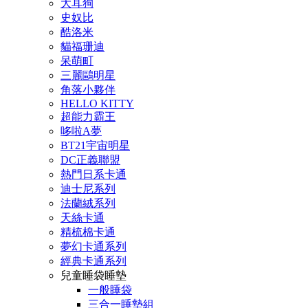
大耳狗
史奴比
酷洛米
貓福珊迪
呆萌町
三麗鷗明星
角落小夥伴
HELLO KITTY
超能力霸王
哆啦A夢
BT21宇宙明星
DC正義聯盟
熱門日系卡通
迪士尼系列
法蘭絨系列
天絲卡通
精梳棉卡通
夢幻卡通系列
經典卡通系列
兒童睡袋睡墊
一般睡袋
三合一睡墊組