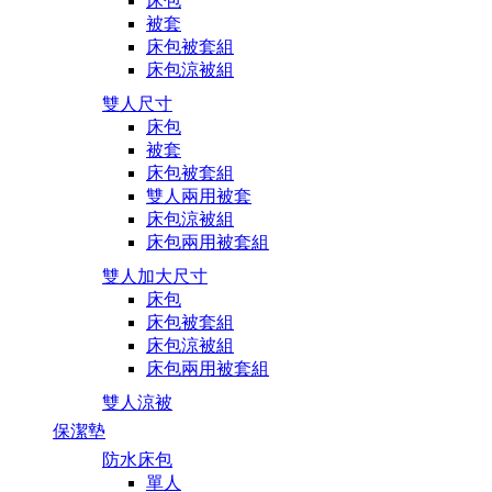
床包
被套
床包被套組
床包涼被組
雙人尺寸
床包
被套
床包被套組
雙人兩用被套
床包涼被組
床包兩用被套組
雙人加大尺寸
床包
床包被套組
床包涼被組
床包兩用被套組
雙人涼被
保潔墊
防水床包
單人