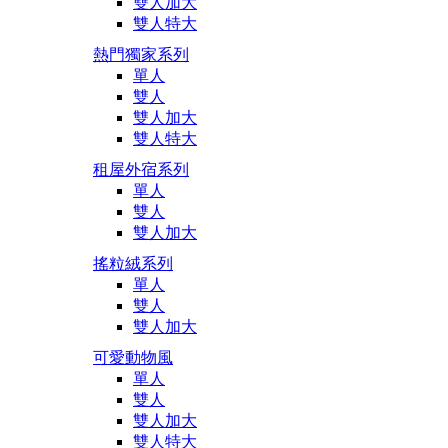
雙人加大
雙人特大
熱門獨家系列
單人
雙人
雙人加大
雙人特大
租屋外宿系列
單人
雙人
雙人加大
搖粒絨系列
單人
雙人
雙人加大
可愛動物風
單人
雙人
雙人加大
雙人特大