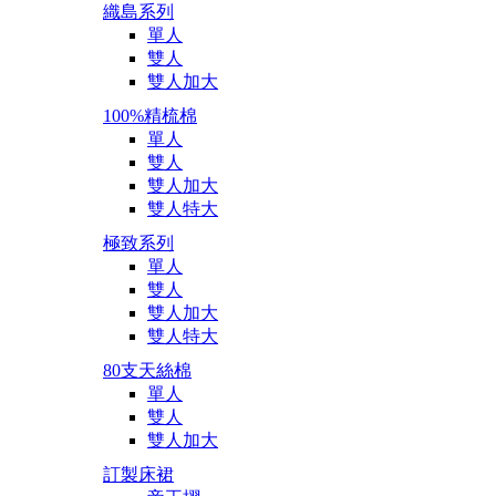
織島系列
單人
雙人
雙人加大
100%精梳棉
單人
雙人
雙人加大
雙人特大
極致系列
單人
雙人
雙人加大
雙人特大
80支天絲棉
單人
雙人
雙人加大
訂製床裙