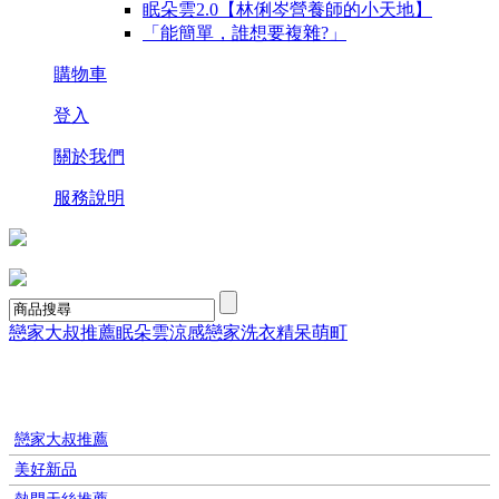
眠朵雲2.0【林俐岑營養師的小天地】
「能簡單，誰想要複雜?」
購物車
登入
關於我們
服務說明
戀家大叔推薦
眠朵雲
涼感
戀家洗衣精
呆萌町
戀家大叔推薦
美好新品