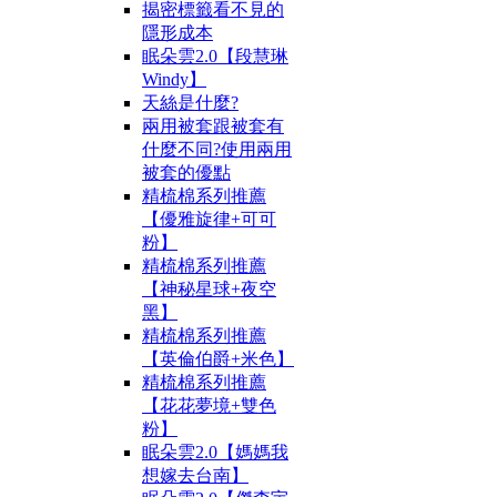
揭密標籤看不見的
隱形成本
眠朵雲2.0【段慧琳
Windy】
天絲是什麼?
兩用被套跟被套有
什麼不同?使用兩用
被套的優點
精梳棉系列推薦
【優雅旋律+可可
粉】
精梳棉系列推薦
【神秘星球+夜空
黑】
精梳棉系列推薦
【英倫伯爵+米色】
精梳棉系列推薦
【花花夢境+雙色
粉】
眠朵雲2.0【媽媽我
想嫁去台南】