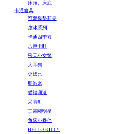
床頭、床底
卡通寢具
可愛爆擊新品
炫冰系列
卡通四季被
吉伊卡哇
飛天小女警
大耳狗
史奴比
酷洛米
貓福珊迪
呆萌町
三麗鷗明星
角落小夥伴
HELLO KITTY