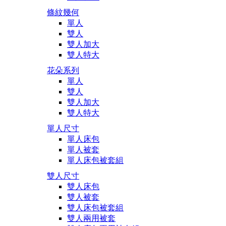
條紋幾何
單人
雙人
雙人加大
雙人特大
花朵系列
單人
雙人
雙人加大
雙人特大
單人尺寸
單人床包
單人被套
單人床包被套組
雙人尺寸
雙人床包
雙人被套
雙人床包被套組
雙人兩用被套