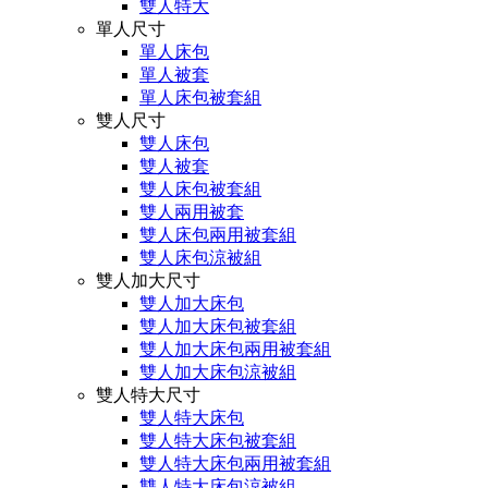
雙人特大
單人尺寸
單人床包
單人被套
單人床包被套組
雙人尺寸
雙人床包
雙人被套
雙人床包被套組
雙人兩用被套
雙人床包兩用被套組
雙人床包涼被組
雙人加大尺寸
雙人加大床包
雙人加大床包被套組
雙人加大床包兩用被套組
雙人加大床包涼被組
雙人特大尺寸
雙人特大床包
雙人特大床包被套組
雙人特大床包兩用被套組
雙人特大床包涼被組