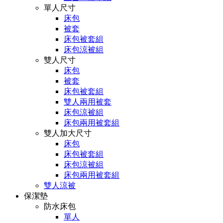
單人尺寸
床包
被套
床包被套組
床包涼被組
雙人尺寸
床包
被套
床包被套組
雙人兩用被套
床包涼被組
床包兩用被套組
雙人加大尺寸
床包
床包被套組
床包涼被組
床包兩用被套組
雙人涼被
保潔墊
防水床包
單人