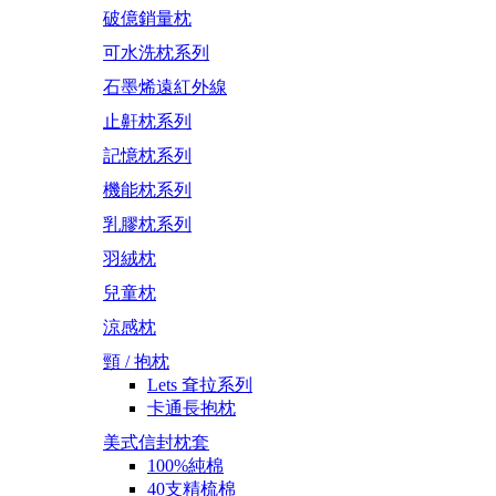
破億銷量枕
可水洗枕系列
石墨烯遠紅外線
止鼾枕系列
記憶枕系列
機能枕系列
乳膠枕系列
羽絨枕
兒童枕
涼感枕
頸 / 抱枕
Lets 耷拉系列
卡通長抱枕
美式信封枕套
100%純棉
40支精梳棉