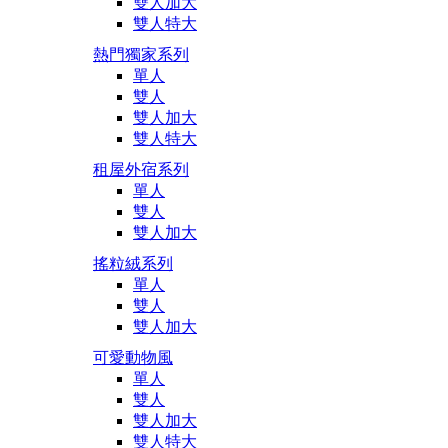
雙人加大
雙人特大
熱門獨家系列
單人
雙人
雙人加大
雙人特大
租屋外宿系列
單人
雙人
雙人加大
搖粒絨系列
單人
雙人
雙人加大
可愛動物風
單人
雙人
雙人加大
雙人特大