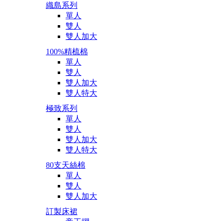
織島系列
單人
雙人
雙人加大
100%精梳棉
單人
雙人
雙人加大
雙人特大
極致系列
單人
雙人
雙人加大
雙人特大
80支天絲棉
單人
雙人
雙人加大
訂製床裙