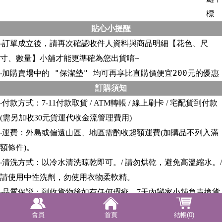
標
貼心小提醒
‧訂單成立後，請再次確認收件人資料與商品明細【花色、尺
寸、數量】小舖才能更準確為您出貨唷~
‧加購賣場中的 "保潔墊" 均可再享比直購價便宜200元的優惠
訂購須知
‧付款方式：7-11付款取貨 / ATM轉帳 / 線上刷卡 / 宅配貨到付款
(需另加收30元貨運代收金流管理費用)
‧運費：外島或偏遠山區、地區需酌收超額運費(加購品不列入滿
額條件)。
‧清洗方式：以冷水清洗晾乾即可。/ 請勿烘乾，避免高溫縮水。/
請使用中性洗劑，勿使用衣物柔軟精。
‧品質保證：到收貨物後如有任何瑕疵，7天內戀家小舖負責換貨
及相關運費
會員
首頁
結帳(0)
‧每台電腦、行動裝置的螢幕所呈現的顏色可能不盡相同，或多