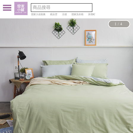
戀家大叔推薦
眠朵雲
涼感
戀家洗衣精
呆萌町
1/4