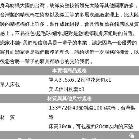
身為紡織大國的台灣，紡織染整技術領先大陸等其他國家許多，
台灣製的精梳棉在染整以及織工等的多層次細緻處理上，比大陸
製的精梳棉好上許多，製作成床組後，會具體反應在觸感以及質
感上，不易褪色/起毛球/縮水,絕對是您選擇親膚床組時的首選。
戀家小舖~我們相信寢具是一輩子的事業，讓您因為一套優秀的
寢具而戀家更是我們服務的理念，請給我們一次服務的機會，以
後您會將一輩子的寢具都放心的交給我們 。
本賣場商品規格
單人3.5x6.2尺印花床包x1
單人床包
美式信封枕套x1
材質與其他尺寸規格
133*72針40支斜織100%純棉，台灣製
材 質
造
床高30cm，可包覆約28cm以內的床墊
備