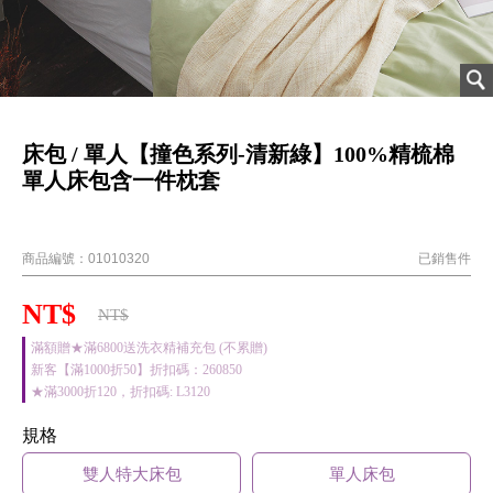
床包 / 單人【撞色系列-清新綠】100%精梳棉
單人床包含一件枕套
40支精梳棉
商品編號：
01010320
已銷售
件
NT$
NT$
滿額贈★滿6800送洗衣精補充包 (不累贈)
新客【滿1000折50】折扣碼：260850
★滿3000折120，折扣碼: L3120
規格
雙人特大床包
單人床包