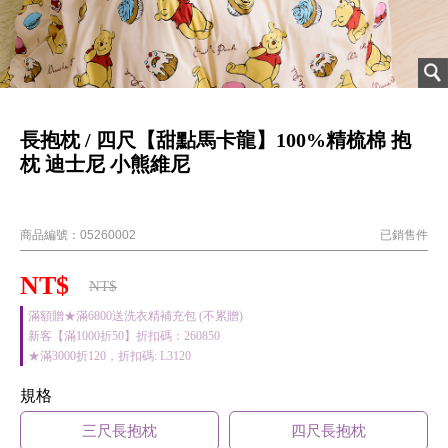
長抱枕 / 四尺【甜點馬卡龍】100%精梳棉 抱
枕 迪士尼 小熊維尼
40支精梳棉
商品編號：
05260002
已銷售
件
NT$
NT$
滿額贈★滿6800送洗衣精補充包 (不累贈)
新客【滿1000折50】折扣碼：260850
★滿3000折120，折扣碼: L3120
規格
三尺長抱枕
四尺長抱枕