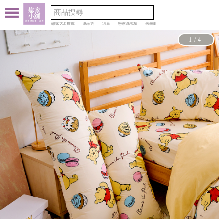
戀家大叔推薦
眠朵雲
涼感
戀家洗衣精
呆萌町
1/4