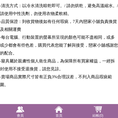
‧清洗方式：以冷水清洗晾乾即可。/ 請勿烘乾，避免高溫縮水。/
請使用中性洗劑，勿使用衣物柔軟精。
‧品質保證：到收貨物後如有任何瑕疵，7天內戀家小舖負責換貨
及相關運費
‧每台電腦、行動裝置的螢幕所呈現的顏色可能不盡相同，或多
或少都會有些色差，購買代表您能了解與接受，戀家小舖感謝您
的配合。
‧寢具屬於親膚性個人衛生商品，為保障所有買家權益，一經拆
封使用不接受退換貨，請您見諒。
‧賣場商品實際尺寸皆有正負3%合理誤差，不列入商品瑕疵範
圍。
會員
首頁
結帳(0)