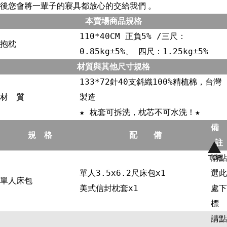
後您會將一輩子的寢具都放心的交給我們 。
本賣場商品規格
110*40CM 正負5% /三尺：
抱枕
0.85kg±5%、 四尺：1.25kg±5%
材質與其他尺寸規格
133*72針40支斜織100%精梳棉，台灣
材 質
製造
★ 枕套可拆洗，枕芯不可水洗！★
備
規 格
配 備
註
請點
單人3.5x6.2尺床包x1
選此
單人床包
美式信封枕套x1
處下
標
請點