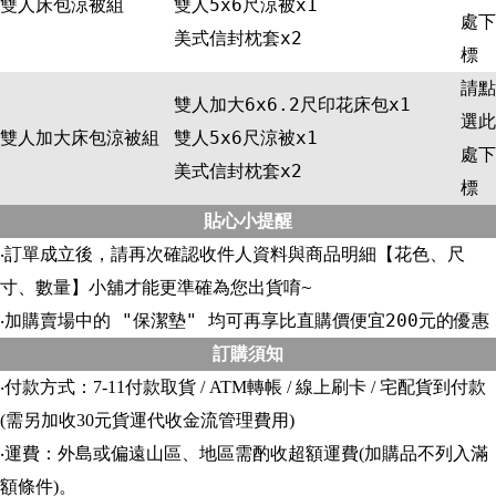
雙人床包涼被組
雙人5x6尺涼被x1
處下
美式信封枕套x2
標
請點
雙人加大6x6.2尺印花床包x1
選此
雙人加大床包涼被組
雙人5x6尺涼被x1
處下
美式信封枕套x2
標
貼心小提醒
‧訂單成立後，請再次確認收件人資料與商品明細【花色、尺
寸、數量】小舖才能更準確為您出貨唷~
‧加購賣場中的 "保潔墊" 均可再享比直購價便宜200元的優惠
訂購須知
‧付款方式：7-11付款取貨 / ATM轉帳 / 線上刷卡 / 宅配貨到付款
(需另加收30元貨運代收金流管理費用)
‧運費：外島或偏遠山區、地區需酌收超額運費(加購品不列入滿
額條件)。