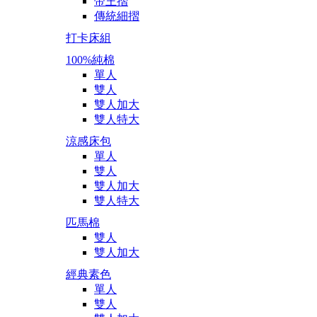
帝王摺
傳統細摺
打卡床組
100%純棉
單人
雙人
雙人加大
雙人特大
涼感床包
單人
雙人
雙人加大
雙人特大
匹馬棉
雙人
雙人加大
經典素色
單人
雙人