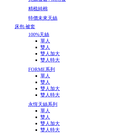
精梳純棉
特價未來天絲
床包‧被套
100%天絲
單人
雙人
雙人加大
雙人特大
FORME系列
單人
雙人
雙人加大
雙人特大
永恆天絲系列
單人
雙人
雙人加大
雙人特大