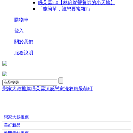
眠朵雲2.0【林俐岑營養師的小天地】
「能簡單，誰想要複雜?」
購物車
登入
關於我們
服務說明
戀家大叔推薦
眠朵雲
涼感
戀家洗衣精
呆萌町
戀家大叔推薦
美好新品