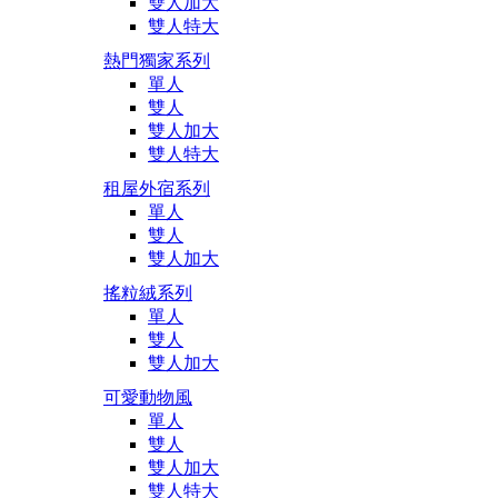
雙人加大
雙人特大
熱門獨家系列
單人
雙人
雙人加大
雙人特大
租屋外宿系列
單人
雙人
雙人加大
搖粒絨系列
單人
雙人
雙人加大
可愛動物風
單人
雙人
雙人加大
雙人特大