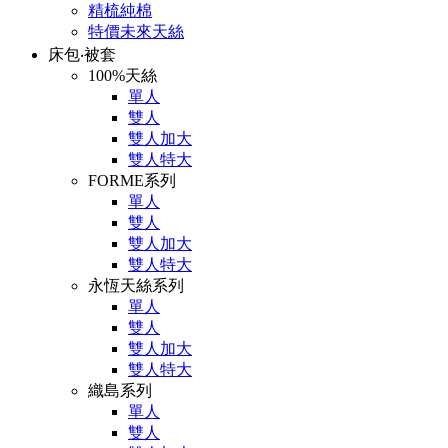
精梳純棉
特價未來天絲
床包‧被套
100%天絲
單人
雙人
雙人加大
雙人特大
FORME系列
單人
雙人
雙人加大
雙人特大
永恆天絲系列
單人
雙人
雙人加大
雙人特大
織島系列
單人
雙人