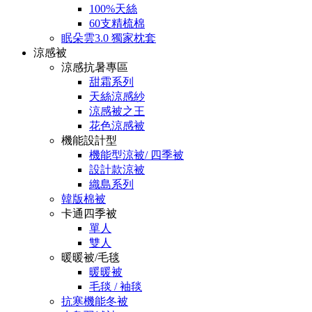
100%天絲
60支精梳棉
眠朵雲3.0 獨家枕套
涼感被
涼感抗暑專區
甜霜系列
天絲涼感紗
涼感被之王
花色涼感被
機能設計型
機能型涼被/ 四季被
設計款涼被
織島系列
韓版棉被
卡通四季被
單人
雙人
暖暖被/毛毯
暖暖被
毛毯 / 袖毯
抗寒機能冬被