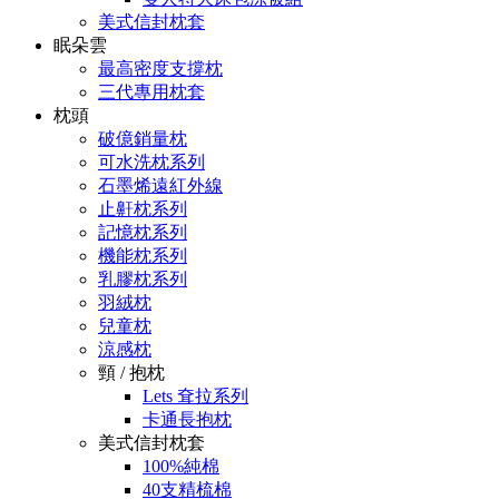
美式信封枕套
眠朵雲
最高密度支撐枕
三代專用枕套
枕頭
破億銷量枕
可水洗枕系列
石墨烯遠紅外線
止鼾枕系列
記憶枕系列
機能枕系列
乳膠枕系列
羽絨枕
兒童枕
涼感枕
頸 / 抱枕
Lets 耷拉系列
卡通長抱枕
美式信封枕套
100%純棉
40支精梳棉