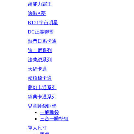
超能力霸王
哆啦A夢
BT21宇宙明星
DC正義聯盟
熱門日系卡通
迪士尼系列
法蘭絨系列
天絲卡通
精梳棉卡通
夢幻卡通系列
經典卡通系列
兒童睡袋睡墊
一般睡袋
三合一睡墊組
單人尺寸