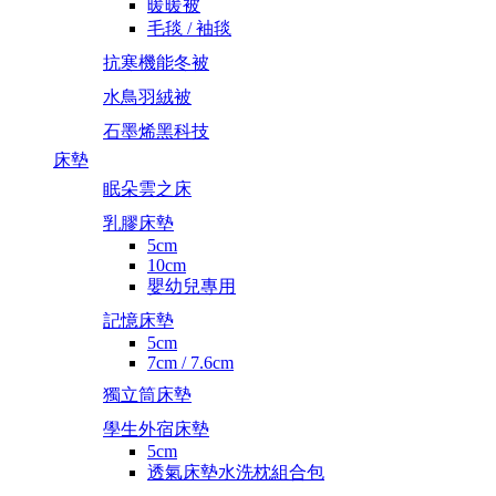
暖暖被
毛毯 / 袖毯
抗寒機能冬被
水鳥羽絨被
石墨烯黑科技
床墊
眠朵雲之床
乳膠床墊
5cm
10cm
嬰幼兒專用
記憶床墊
5cm
7cm / 7.6cm
獨立筒床墊
學生外宿床墊
5cm
透氣床墊水洗枕組合包