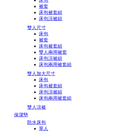
床包
被套
床包被套組
床包涼被組
雙人尺寸
床包
被套
床包被套組
雙人兩用被套
床包涼被組
床包兩用被套組
雙人加大尺寸
床包
床包被套組
床包涼被組
床包兩用被套組
雙人涼被
保潔墊
防水床包
單人