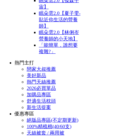
眠朵雲2.0【傑森宇
宙】
眠朵雲2.0【夏子雯-
貼近你生活的營養
師】
眠朵雲2.0【林俐岑
營養師的小天地】
「能簡單，誰想要
複雜?」
熱門主打
戀家大叔推薦
美好新品
熱門天絲推薦
2026必買單品
加購品專區
舒適生活枕頭
新生活提案
優惠專區
絕版品專區(不定期更新)
100%精梳棉(40/60支)
天絲被套 / 兩用被