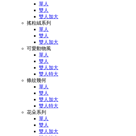
單人
雙人
雙人加大
搖粒絨系列
單人
雙人
雙人加大
可愛動物風
單人
雙人
雙人加大
雙人特大
條紋幾何
單人
雙人
雙人加大
雙人特大
花朵系列
單人
雙人
雙人加大