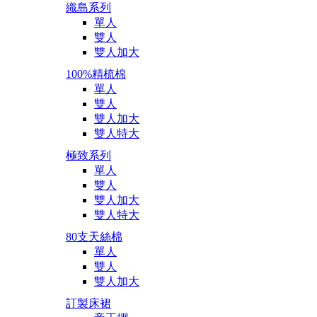
織島系列
單人
雙人
雙人加大
100%精梳棉
單人
雙人
雙人加大
雙人特大
極致系列
單人
雙人
雙人加大
雙人特大
80支天絲棉
單人
雙人
雙人加大
訂製床裙