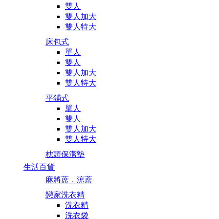
雙人
雙人加大
雙人特大
床包式
單人
雙人
雙人加大
雙人特大
平鋪式
單人
雙人
雙人加大
雙人特大
枕頭保潔墊
生活百貨
麻將蓆．涼蓆
戀家洗衣精
洗衣精
洗衣袋