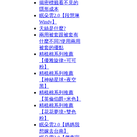
揭密標籤看不見的
隱形成本
眠朵雲2.0【段慧琳
Windy】
天絲是什麼?
兩用被套跟被套有
什麼不同?使用兩用
被套的優點
精梳棉系列推薦
【優雅旋律+可可
粉】
精梳棉系列推薦
【神秘星球+夜空
黑】
精梳棉系列推薦
【英倫伯爵+米色】
精梳棉系列推薦
【花花夢境+雙色
粉】
眠朵雲2.0【媽媽我
想嫁去台南】