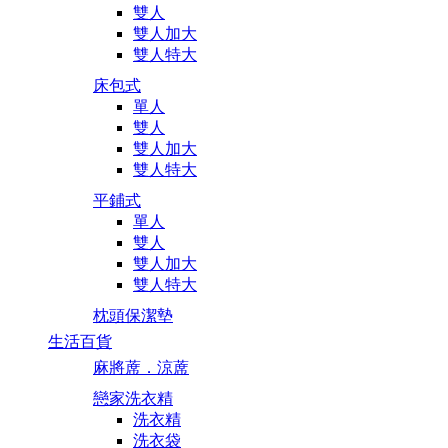
雙人
雙人加大
雙人特大
床包式
單人
雙人
雙人加大
雙人特大
平鋪式
單人
雙人
雙人加大
雙人特大
枕頭保潔墊
生活百貨
麻將蓆．涼蓆
戀家洗衣精
洗衣精
洗衣袋