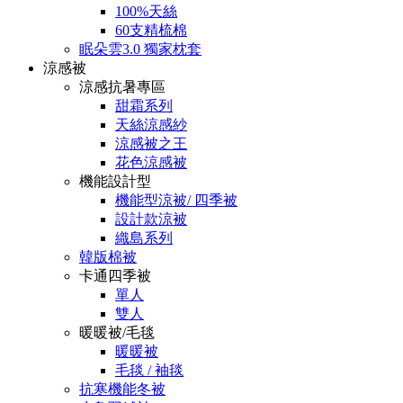
100%天絲
60支精梳棉
眠朵雲3.0 獨家枕套
涼感被
涼感抗暑專區
甜霜系列
天絲涼感紗
涼感被之王
花色涼感被
機能設計型
機能型涼被/ 四季被
設計款涼被
織島系列
韓版棉被
卡通四季被
單人
雙人
暖暖被/毛毯
暖暖被
毛毯 / 袖毯
抗寒機能冬被