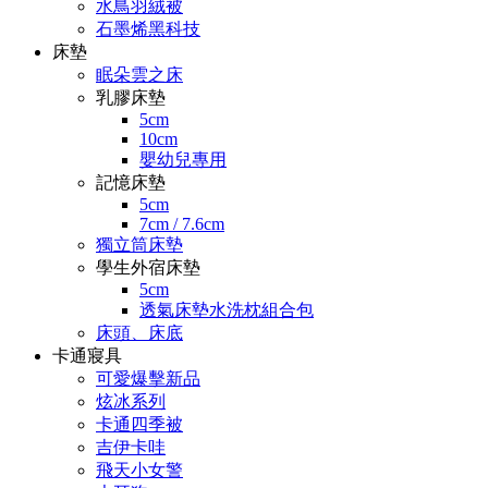
水鳥羽絨被
石墨烯黑科技
床墊
眠朵雲之床
乳膠床墊
5cm
10cm
嬰幼兒專用
記憶床墊
5cm
7cm / 7.6cm
獨立筒床墊
學生外宿床墊
5cm
透氣床墊水洗枕組合包
床頭、床底
卡通寢具
可愛爆擊新品
炫冰系列
卡通四季被
吉伊卡哇
飛天小女警