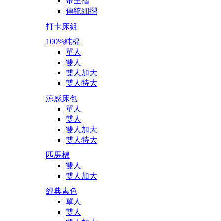
帝王摺
傳統細摺
打卡床組
100%純棉
單人
雙人
雙人加大
雙人特大
涼感床包
單人
雙人
雙人加大
雙人特大
匹馬棉
雙人
雙人加大
經典素色
單人
雙人