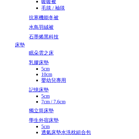
暖暖被
毛毯 / 袖毯
抗寒機能冬被
水鳥羽絨被
石墨烯黑科技
床墊
眠朵雲之床
乳膠床墊
5cm
10cm
嬰幼兒專用
記憶床墊
5cm
7cm / 7.6cm
獨立筒床墊
學生外宿床墊
5cm
透氣床墊水洗枕組合包