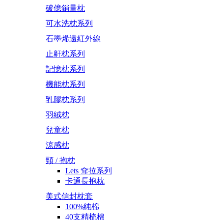
破億銷量枕
可水洗枕系列
石墨烯遠紅外線
止鼾枕系列
記憶枕系列
機能枕系列
乳膠枕系列
羽絨枕
兒童枕
涼感枕
頸 / 抱枕
Lets 耷拉系列
卡通長抱枕
美式信封枕套
100%純棉
40支精梳棉