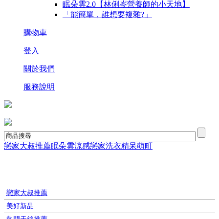
眠朵雲2.0【林俐岑營養師的小天地】
「能簡單，誰想要複雜?」
購物車
登入
關於我們
服務說明
戀家大叔推薦
眠朵雲
涼感
戀家洗衣精
呆萌町
戀家大叔推薦
美好新品