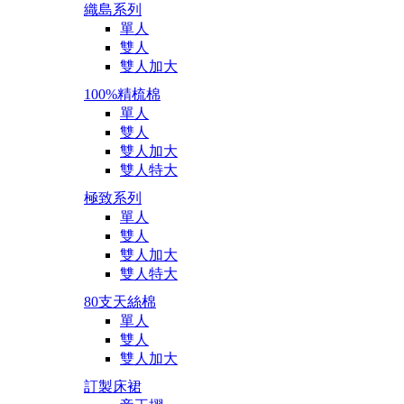
織島系列
單人
雙人
雙人加大
100%精梳棉
單人
雙人
雙人加大
雙人特大
極致系列
單人
雙人
雙人加大
雙人特大
80支天絲棉
單人
雙人
雙人加大
訂製床裙