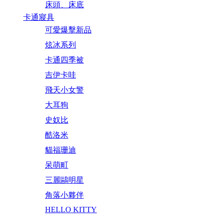
床頭、床底
卡通寢具
可愛爆擊新品
炫冰系列
卡通四季被
吉伊卡哇
飛天小女警
大耳狗
史奴比
酷洛米
貓福珊迪
呆萌町
三麗鷗明星
角落小夥伴
HELLO KITTY