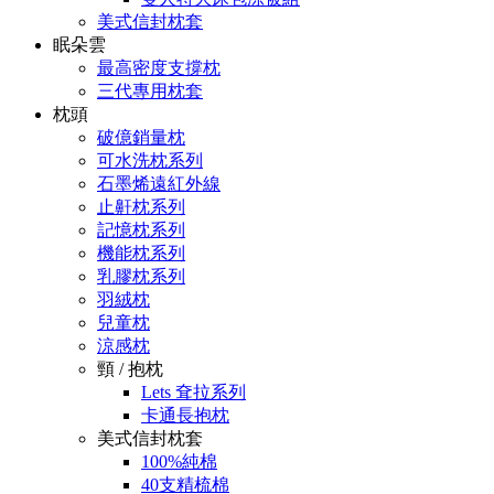
美式信封枕套
眠朵雲
最高密度支撐枕
三代專用枕套
枕頭
破億銷量枕
可水洗枕系列
石墨烯遠紅外線
止鼾枕系列
記憶枕系列
機能枕系列
乳膠枕系列
羽絨枕
兒童枕
涼感枕
頸 / 抱枕
Lets 耷拉系列
卡通長抱枕
美式信封枕套
100%純棉
40支精梳棉