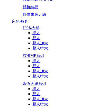
精梳純棉
特價未來天絲
床包‧被套
100%天絲
單人
雙人
雙人加大
雙人特大
FORME系列
單人
雙人
雙人加大
雙人特大
永恆天絲系列
單人
雙人
雙人加大
雙人特大