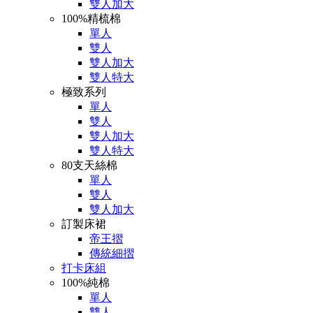
雙人加大
100%精梳棉
單人
雙人
雙人加大
雙人特大
極致系列
單人
雙人
雙人加大
雙人特大
80支天絲棉
單人
雙人
雙人加大
訂製床裙
帝王摺
傳統細摺
打卡床組
100%純棉
單人
雙人