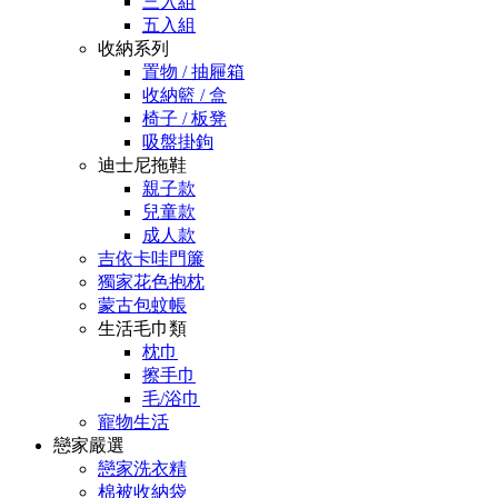
三入組
五入組
收納系列
置物 / 抽屜箱
收納籃 / 盒
椅子 / 板凳
吸盤掛鉤
迪士尼拖鞋
親子款
兒童款
成人款
吉依卡哇門簾
獨家花色抱枕
蒙古包蚊帳
生活毛巾類
枕巾
擦手巾
毛/浴巾
寵物生活
戀家嚴選
戀家洗衣精
棉被收納袋