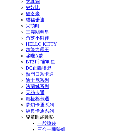
大耳狗
史奴比
酷洛米
貓福珊迪
呆萌町
三麗鷗明星
角落小夥伴
HELLO KITTY
超能力霸王
哆啦A夢
BT21宇宙明星
DC正義聯盟
熱門日系卡通
迪士尼系列
法蘭絨系列
天絲卡通
精梳棉卡通
夢幻卡通系列
經典卡通系列
兒童睡袋睡墊
一般睡袋
三合一睡墊組