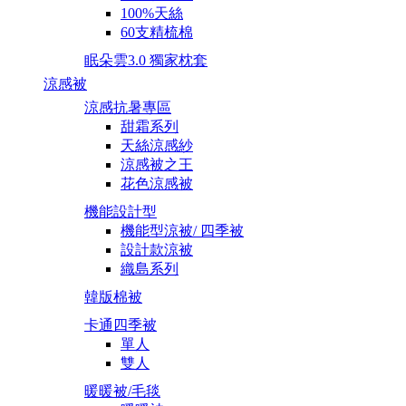
100%天絲
60支精梳棉
眠朵雲3.0 獨家枕套
涼感被
涼感抗暑專區
甜霜系列
天絲涼感紗
涼感被之王
花色涼感被
機能設計型
機能型涼被/ 四季被
設計款涼被
織島系列
韓版棉被
卡通四季被
單人
雙人
暖暖被/毛毯