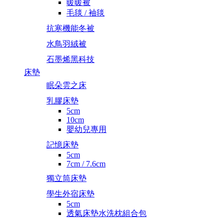
暖暖被
毛毯 / 袖毯
抗寒機能冬被
水鳥羽絨被
石墨烯黑科技
床墊
眠朵雲之床
乳膠床墊
5cm
10cm
嬰幼兒專用
記憶床墊
5cm
7cm / 7.6cm
獨立筒床墊
學生外宿床墊
5cm
透氣床墊水洗枕組合包