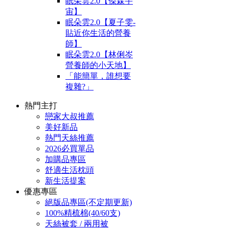
眠朵雲2.0【傑森宇
宙】
眠朵雲2.0【夏子雯-
貼近你生活的營養
師】
眠朵雲2.0【林俐岑
營養師的小天地】
「能簡單，誰想要
複雜?」
熱門主打
戀家大叔推薦
美好新品
熱門天絲推薦
2026必買單品
加購品專區
舒適生活枕頭
新生活提案
優惠專區
絕版品專區(不定期更新)
100%精梳棉(40/60支)
天絲被套 / 兩用被