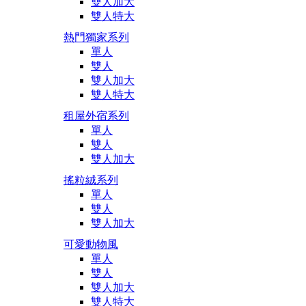
雙人加大
雙人特大
熱門獨家系列
單人
雙人
雙人加大
雙人特大
租屋外宿系列
單人
雙人
雙人加大
搖粒絨系列
單人
雙人
雙人加大
可愛動物風
單人
雙人
雙人加大
雙人特大