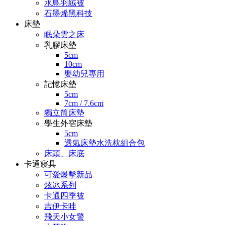
水鳥羽絨被
石墨烯黑科技
床墊
眠朵雲之床
乳膠床墊
5cm
10cm
嬰幼兒專用
記憶床墊
5cm
7cm / 7.6cm
獨立筒床墊
學生外宿床墊
5cm
透氣床墊水洗枕組合包
床頭、床底
卡通寢具
可愛爆擊新品
炫冰系列
卡通四季被
吉伊卡哇
飛天小女警