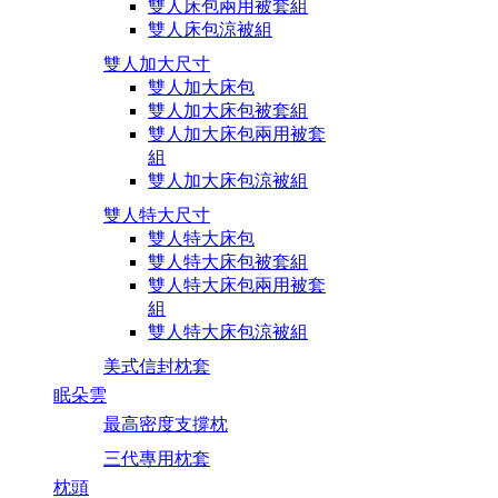
雙人床包兩用被套組
雙人床包涼被組
雙人加大尺寸
雙人加大床包
雙人加大床包被套組
雙人加大床包兩用被套
組
雙人加大床包涼被組
雙人特大尺寸
雙人特大床包
雙人特大床包被套組
雙人特大床包兩用被套
組
雙人特大床包涼被組
美式信封枕套
眠朵雲
最高密度支撐枕
三代專用枕套
枕頭