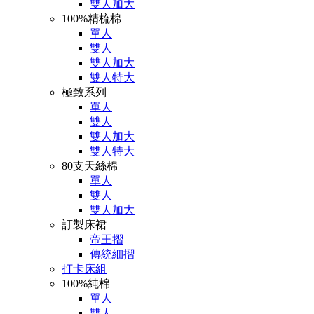
雙人加大
100%精梳棉
單人
雙人
雙人加大
雙人特大
極致系列
單人
雙人
雙人加大
雙人特大
80支天絲棉
單人
雙人
雙人加大
訂製床裙
帝王摺
傳統細摺
打卡床組
100%純棉
單人
雙人