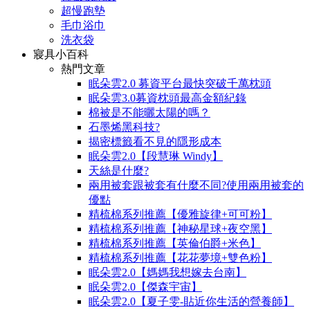
超慢跑墊
毛巾浴巾
洗衣袋
寢具小百科
熱門文章
眠朵雲2.0 募資平台最快突破千萬枕頭
眠朵雲3.0募資枕頭最高金額紀錄
棉被是不能曬太陽的嗎？
石墨烯黑科技?
揭密標籤看不見的隱形成本
眠朵雲2.0【段慧琳 Windy】
天絲是什麼?
兩用被套跟被套有什麼不同?使用兩用被套的
優點
精梳棉系列推薦【優雅旋律+可可粉】
精梳棉系列推薦【神秘星球+夜空黑】
精梳棉系列推薦【英倫伯爵+米色】
精梳棉系列推薦【花花夢境+雙色粉】
眠朵雲2.0【媽媽我想嫁去台南】
眠朵雲2.0【傑森宇宙】
眠朵雲2.0【夏子雯-貼近你生活的營養師】