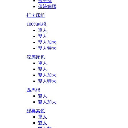
帝王摺
傳統細摺
打卡床組
100%純棉
單人
雙人
雙人加大
雙人特大
涼感床包
單人
雙人
雙人加大
雙人特大
匹馬棉
雙人
雙人加大
經典素色
單人
雙人