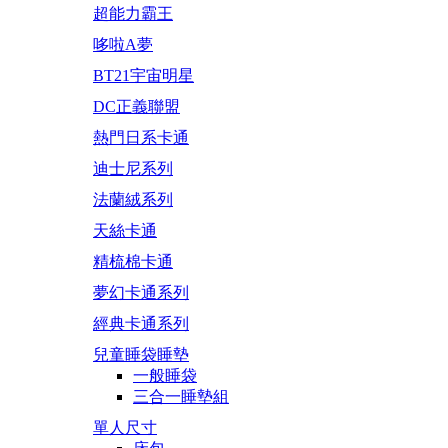
超能力霸王
哆啦A夢
BT21宇宙明星
DC正義聯盟
熱門日系卡通
迪士尼系列
法蘭絨系列
天絲卡通
精梳棉卡通
夢幻卡通系列
經典卡通系列
兒童睡袋睡墊
一般睡袋
三合一睡墊組
單人尺寸