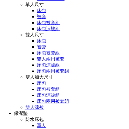
單人尺寸
床包
被套
床包被套組
床包涼被組
雙人尺寸
床包
被套
床包被套組
雙人兩用被套
床包涼被組
床包兩用被套組
雙人加大尺寸
床包
床包被套組
床包涼被組
床包兩用被套組
雙人涼被
保潔墊
防水床包
單人