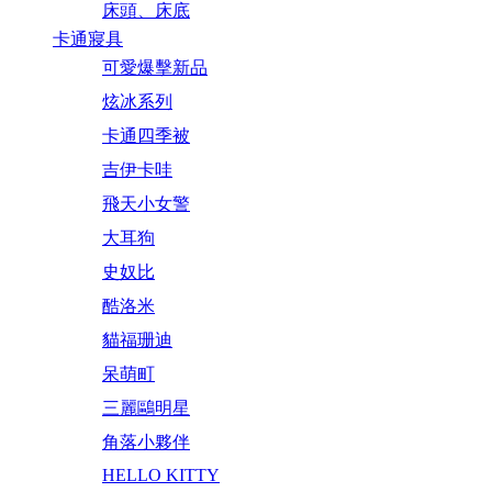
床頭、床底
卡通寢具
可愛爆擊新品
炫冰系列
卡通四季被
吉伊卡哇
飛天小女警
大耳狗
史奴比
酷洛米
貓福珊迪
呆萌町
三麗鷗明星
角落小夥伴
HELLO KITTY