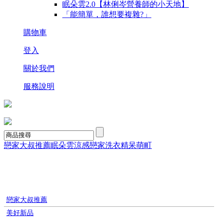
眠朵雲2.0【林俐岑營養師的小天地】
「能簡單，誰想要複雜?」
購物車
登入
關於我們
服務說明
戀家大叔推薦
眠朵雲
涼感
戀家洗衣精
呆萌町
戀家大叔推薦
美好新品