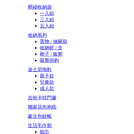
壓縮收納袋
一入組
三入組
五入組
收納系列
置物 / 抽屜箱
收納籃 / 盒
椅子 / 板凳
吸盤掛鉤
迪士尼拖鞋
親子款
兒童款
成人款
吉依卡哇門簾
獨家花色抱枕
蒙古包蚊帳
生活毛巾類
枕巾