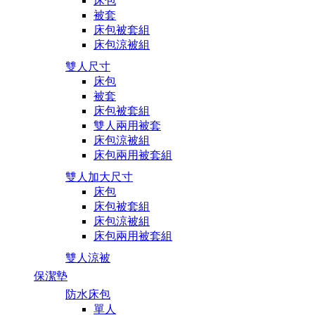
床包
被套
床包被套組
床包涼被組
雙人尺寸
床包
被套
床包被套組
雙人兩用被套
床包涼被組
床包兩用被套組
雙人加大尺寸
床包
床包被套組
床包涼被組
床包兩用被套組
雙人涼被
保潔墊
防水床包
單人