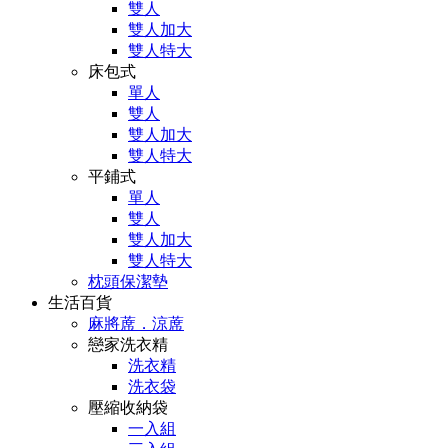
雙人
雙人加大
雙人特大
床包式
單人
雙人
雙人加大
雙人特大
平鋪式
單人
雙人
雙人加大
雙人特大
枕頭保潔墊
生活百貨
麻將蓆．涼蓆
戀家洗衣精
洗衣精
洗衣袋
壓縮收納袋
一入組