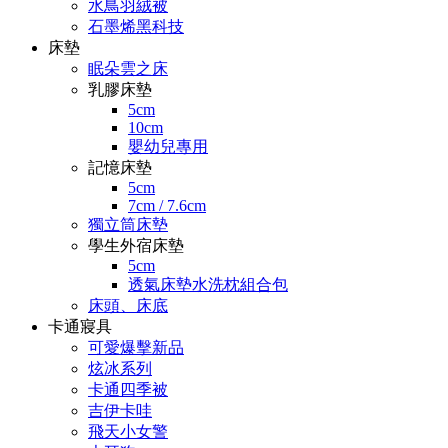
水鳥羽絨被
石墨烯黑科技
床墊
眠朵雲之床
乳膠床墊
5cm
10cm
嬰幼兒專用
記憶床墊
5cm
7cm / 7.6cm
獨立筒床墊
學生外宿床墊
5cm
透氣床墊水洗枕組合包
床頭、床底
卡通寢具
可愛爆擊新品
炫冰系列
卡通四季被
吉伊卡哇
飛天小女警