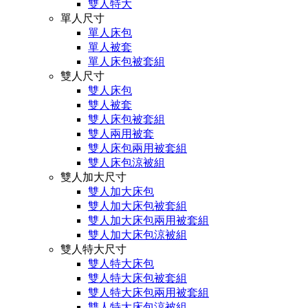
雙人特大
單人尺寸
單人床包
單人被套
單人床包被套組
雙人尺寸
雙人床包
雙人被套
雙人床包被套組
雙人兩用被套
雙人床包兩用被套組
雙人床包涼被組
雙人加大尺寸
雙人加大床包
雙人加大床包被套組
雙人加大床包兩用被套組
雙人加大床包涼被組
雙人特大尺寸
雙人特大床包
雙人特大床包被套組
雙人特大床包兩用被套組
雙人特大床包涼被組