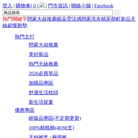
登入
|
購物車( 0 )
|
門市資訊
|
聯絡小舖
|
Facebook
熱門關鍵字
戀家大叔推薦
眠朵雲
涼感
戀家洗衣精
呆萌町
新品天
絲
超慢跑墊
熱門主打
戀家大叔推薦
美好新品
熱門天絲推薦
2026必買單品
加購品專區
舒適生活枕頭
新生活提案
優惠專區
絕版品專區(不定期更新)
100%精梳棉(40/60支)
天絲被套 / 兩用被