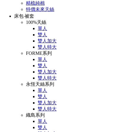
精梳純棉
特價未來天絲
床包‧被套
100%天絲
單人
雙人
雙人加大
雙人特大
FORME系列
單人
雙人
雙人加大
雙人特大
永恆天絲系列
單人
雙人
雙人加大
雙人特大
織島系列
單人
雙人