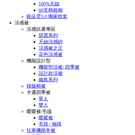
100%天絲
60支精梳棉
眠朵雲3.0 獨家枕套
涼感被
涼感抗暑專區
甜霜系列
天絲涼感紗
涼感被之王
花色涼感被
機能設計型
機能型涼被/ 四季被
設計款涼被
織島系列
韓版棉被
卡通四季被
單人
雙人
暖暖被/毛毯
暖暖被
毛毯 / 袖毯
抗寒機能冬被