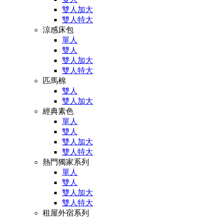
雙人加大
雙人特大
涼感床包
單人
雙人
雙人加大
雙人特大
匹馬棉
雙人
雙人加大
經典素色
單人
雙人
雙人加大
雙人特大
熱門獨家系列
單人
雙人
雙人加大
雙人特大
租屋外宿系列