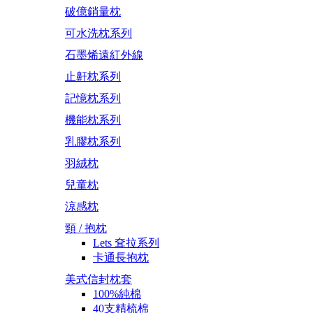
破億銷量枕
可水洗枕系列
石墨烯遠紅外線
止鼾枕系列
記憶枕系列
機能枕系列
乳膠枕系列
羽絨枕
兒童枕
涼感枕
頸 / 抱枕
Lets 耷拉系列
卡通長抱枕
美式信封枕套
100%純棉
40支精梳棉