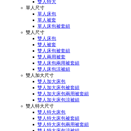
雙人特大
單人尺寸
單人床包
單人被套
單人床包被套組
雙人尺寸
雙人床包
雙人被套
雙人床包被套組
雙人兩用被套
雙人床包兩用被套組
雙人床包涼被組
雙人加大尺寸
雙人加大床包
雙人加大床包被套組
雙人加大床包兩用被套組
雙人加大床包涼被組
雙人特大尺寸
雙人特大床包
雙人特大床包被套組
雙人特大床包兩用被套組
雙人特大床包涼被組