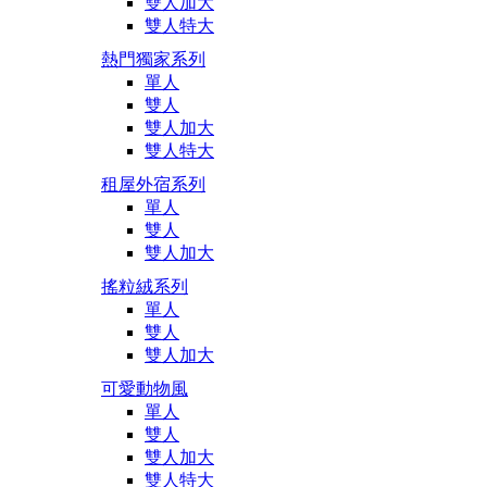
雙人加大
雙人特大
熱門獨家系列
單人
雙人
雙人加大
雙人特大
租屋外宿系列
單人
雙人
雙人加大
搖粒絨系列
單人
雙人
雙人加大
可愛動物風
單人
雙人
雙人加大
雙人特大