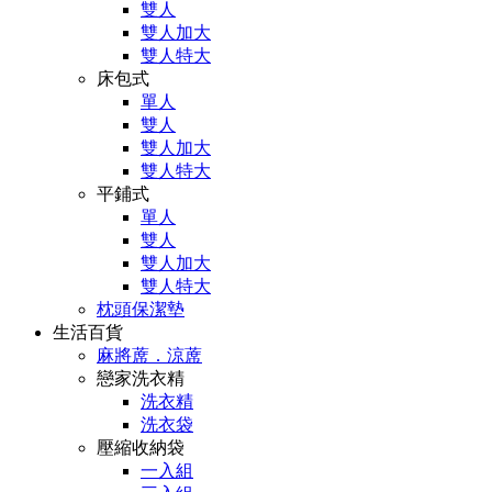
雙人
雙人加大
雙人特大
床包式
單人
雙人
雙人加大
雙人特大
平鋪式
單人
雙人
雙人加大
雙人特大
枕頭保潔墊
生活百貨
麻將蓆．涼蓆
戀家洗衣精
洗衣精
洗衣袋
壓縮收納袋
一入組