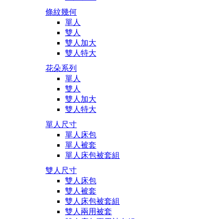
條紋幾何
單人
雙人
雙人加大
雙人特大
花朵系列
單人
雙人
雙人加大
雙人特大
單人尺寸
單人床包
單人被套
單人床包被套組
雙人尺寸
雙人床包
雙人被套
雙人床包被套組
雙人兩用被套