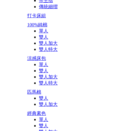
帝王摺
傳統細摺
打卡床組
100%純棉
單人
雙人
雙人加大
雙人特大
涼感床包
單人
雙人
雙人加大
雙人特大
匹馬棉
雙人
雙人加大
經典素色
單人
雙人