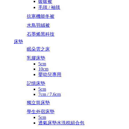
暖暖被
毛毯 / 袖毯
抗寒機能冬被
水鳥羽絨被
石墨烯黑科技
床墊
眠朵雲之床
乳膠床墊
5cm
10cm
嬰幼兒專用
記憶床墊
5cm
7cm / 7.6cm
獨立筒床墊
學生外宿床墊
5cm
透氣床墊水洗枕組合包