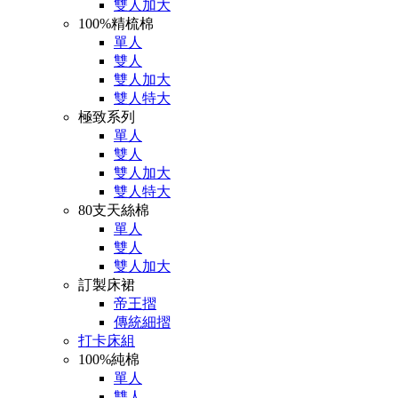
雙人加大
100%精梳棉
單人
雙人
雙人加大
雙人特大
極致系列
單人
雙人
雙人加大
雙人特大
80支天絲棉
單人
雙人
雙人加大
訂製床裙
帝王摺
傳統細摺
打卡床組
100%純棉
單人
雙人