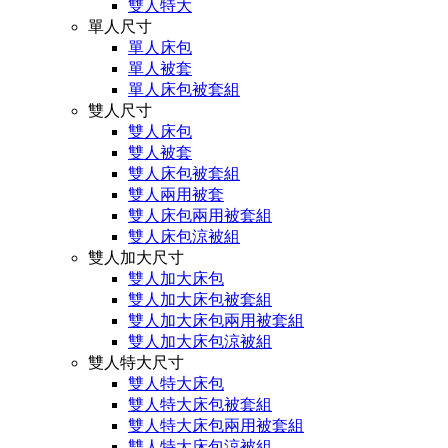
雙人特大
單人尺寸
單人床包
單人被套
單人床包被套組
雙人尺寸
雙人床包
雙人被套
雙人床包被套組
雙人兩用被套
雙人床包兩用被套組
雙人床包涼被組
雙人加大尺寸
雙人加大床包
雙人加大床包被套組
雙人加大床包兩用被套組
雙人加大床包涼被組
雙人特大尺寸
雙人特大床包
雙人特大床包被套組
雙人特大床包兩用被套組
雙人特大床包涼被組