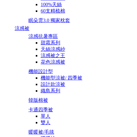
100%天絲
60支精梳棉
眠朵雲3.0 獨家枕套
涼感被
涼感抗暑專區
甜霜系列
天絲涼感紗
涼感被之王
花色涼感被
機能設計型
機能型涼被/ 四季被
設計款涼被
織島系列
韓版棉被
卡通四季被
單人
雙人
暖暖被/毛毯