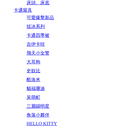
床頭、床底
卡通寢具
可愛爆擊新品
炫冰系列
卡通四季被
吉伊卡哇
飛天小女警
大耳狗
史奴比
酷洛米
貓福珊迪
呆萌町
三麗鷗明星
角落小夥伴
HELLO KITTY