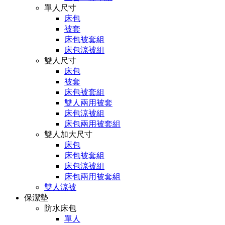
單人尺寸
床包
被套
床包被套組
床包涼被組
雙人尺寸
床包
被套
床包被套組
雙人兩用被套
床包涼被組
床包兩用被套組
雙人加大尺寸
床包
床包被套組
床包涼被組
床包兩用被套組
雙人涼被
保潔墊
防水床包
單人