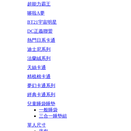
超能力霸王
哆啦A夢
BT21宇宙明星
DC正義聯盟
熱門日系卡通
迪士尼系列
法蘭絨系列
天絲卡通
精梳棉卡通
夢幻卡通系列
經典卡通系列
兒童睡袋睡墊
一般睡袋
三合一睡墊組
單人尺寸