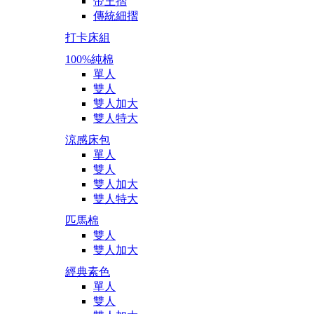
帝王摺
傳統細摺
打卡床組
100%純棉
單人
雙人
雙人加大
雙人特大
涼感床包
單人
雙人
雙人加大
雙人特大
匹馬棉
雙人
雙人加大
經典素色
單人
雙人