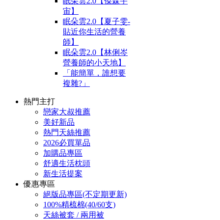
眠朵雲2.0【傑森宇
宙】
眠朵雲2.0【夏子雯-
貼近你生活的營養
師】
眠朵雲2.0【林俐岑
營養師的小天地】
「能簡單，誰想要
複雜?」
熱門主打
戀家大叔推薦
美好新品
熱門天絲推薦
2026必買單品
加購品專區
舒適生活枕頭
新生活提案
優惠專區
絕版品專區(不定期更新)
100%精梳棉(40/60支)
天絲被套 / 兩用被