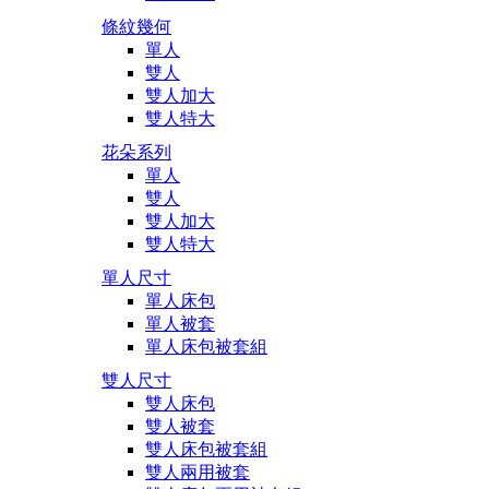
條紋幾何
單人
雙人
雙人加大
雙人特大
花朵系列
單人
雙人
雙人加大
雙人特大
單人尺寸
單人床包
單人被套
單人床包被套組
雙人尺寸
雙人床包
雙人被套
雙人床包被套組
雙人兩用被套