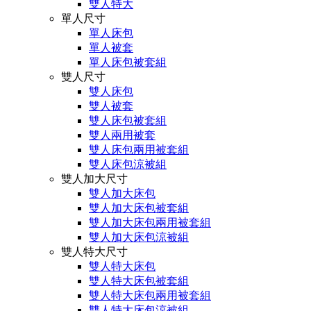
雙人特大
單人尺寸
單人床包
單人被套
單人床包被套組
雙人尺寸
雙人床包
雙人被套
雙人床包被套組
雙人兩用被套
雙人床包兩用被套組
雙人床包涼被組
雙人加大尺寸
雙人加大床包
雙人加大床包被套組
雙人加大床包兩用被套組
雙人加大床包涼被組
雙人特大尺寸
雙人特大床包
雙人特大床包被套組
雙人特大床包兩用被套組
雙人特大床包涼被組