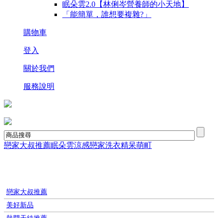
眠朵雲2.0【林俐岑營養師的小天地】
「能簡單，誰想要複雜?」
購物車
登入
關於我們
服務說明
戀家大叔推薦
眠朵雲
涼感
戀家洗衣精
呆萌町
戀家大叔推薦
美好新品