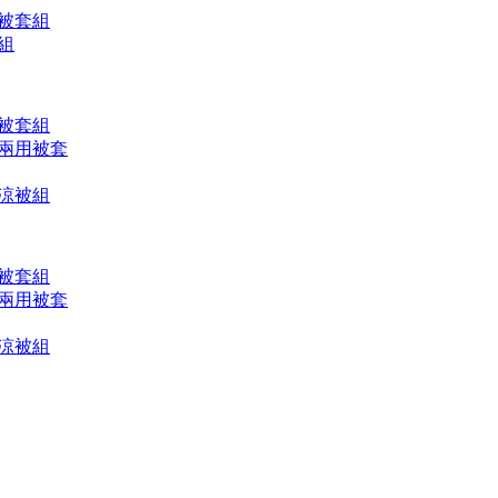
被套組
組
被套組
兩用被套
涼被組
被套組
兩用被套
涼被組