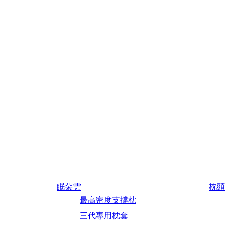
眠朵雲
枕頭
最高密度支撐枕
三代專用枕套