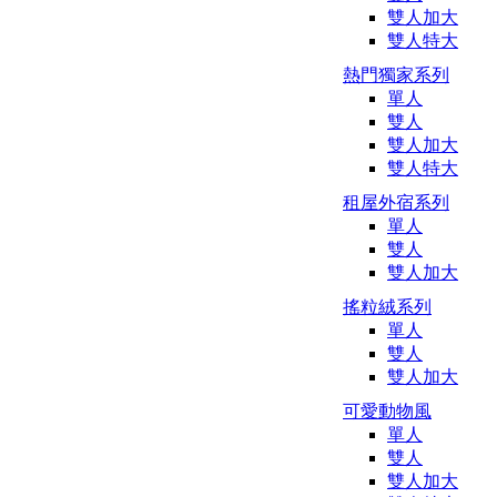
雙人加大
雙人特大
熱門獨家系列
單人
雙人
雙人加大
雙人特大
租屋外宿系列
單人
雙人
雙人加大
搖粒絨系列
單人
雙人
雙人加大
可愛動物風
單人
雙人
雙人加大