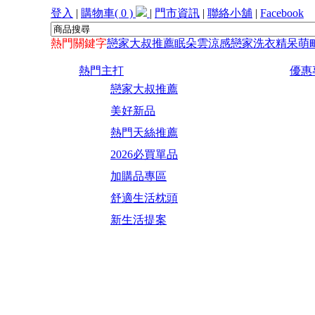
登入
|
購物車( 0 )
|
門市資訊
|
聯絡小舖
|
Facebook
熱門關鍵字
戀家大叔推薦
眠朵雲
涼感
戀家洗衣精
呆萌
熱門主打
優惠
戀家大叔推薦
美好新品
熱門天絲推薦
2026必買單品
加購品專區
舒適生活枕頭
新生活提案