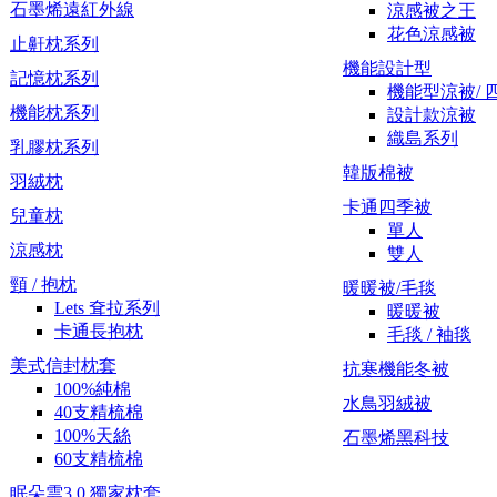
石墨烯遠紅外線
涼感被之王
花色涼感被
止鼾枕系列
機能設計型
記憶枕系列
機能型涼被/ 
機能枕系列
設計款涼被
織島系列
乳膠枕系列
韓版棉被
羽絨枕
卡通四季被
兒童枕
單人
涼感枕
雙人
頸 / 抱枕
暖暖被/毛毯
Lets 耷拉系列
暖暖被
卡通長抱枕
毛毯 / 袖毯
美式信封枕套
抗寒機能冬被
100%純棉
水鳥羽絨被
40支精梳棉
100%天絲
石墨烯黑科技
60支精梳棉
眠朵雲3.0 獨家枕套