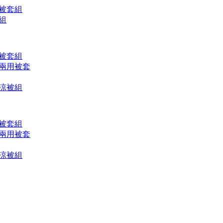
被套組
組
被套組
兩用被套
涼被組
被套組
兩用被套
涼被組