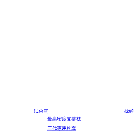
眠朵雲
枕頭
最高密度支撐枕
三代專用枕套