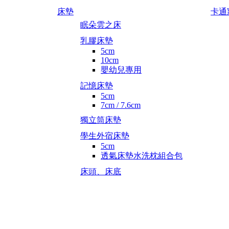
床墊
卡通
眠朵雲之床
乳膠床墊
5cm
10cm
嬰幼兒專用
記憶床墊
5cm
7cm / 7.6cm
獨立筒床墊
學生外宿床墊
5cm
透氣床墊水洗枕組合包
床頭、床底