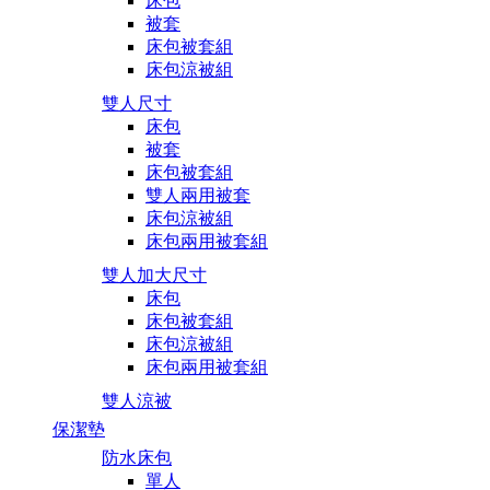
床包
被套
床包被套組
床包涼被組
雙人尺寸
床包
被套
床包被套組
雙人兩用被套
床包涼被組
床包兩用被套組
雙人加大尺寸
床包
床包被套組
床包涼被組
床包兩用被套組
雙人涼被
保潔墊
防水床包
單人