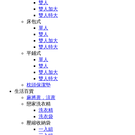
雙人
雙人加大
雙人特大
床包式
單人
雙人
雙人加大
雙人特大
平鋪式
單人
雙人
雙人加大
雙人特大
枕頭保潔墊
生活百貨
麻將蓆．涼蓆
戀家洗衣精
洗衣精
洗衣袋
壓縮收納袋
一入組