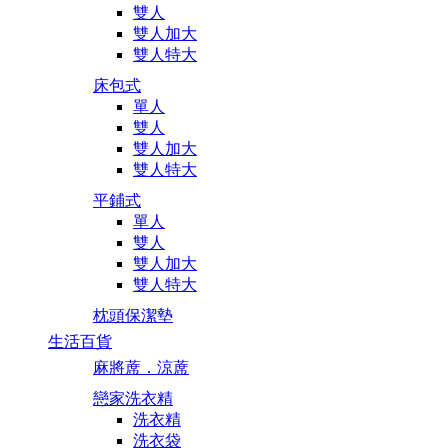
雙人
雙人加大
雙人特大
床包式
單人
雙人
雙人加大
雙人特大
平鋪式
單人
雙人
雙人加大
雙人特大
枕頭保潔墊
生活百貨
麻將蓆．涼蓆
戀家洗衣精
洗衣精
洗衣袋