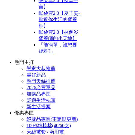
眠朵雲2.0【傑森宇
宙】
眠朵雲2.0【夏子雯-
貼近你生活的營養
師】
眠朵雲2.0【林俐岑
營養師的小天地】
「能簡單，誰想要
複雜?」
熱門主打
戀家大叔推薦
美好新品
熱門天絲推薦
2026必買單品
加購品專區
舒適生活枕頭
新生活提案
優惠專區
絕版品專區(不定期更新)
100%精梳棉(40/60支)
天絲被套 / 兩用被