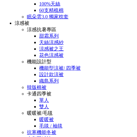
100%天絲
60支精梳棉
眠朵雲3.0 獨家枕套
涼感被
涼感抗暑專區
甜霜系列
天絲涼感紗
涼感被之王
花色涼感被
機能設計型
機能型涼被/ 四季被
設計款涼被
織島系列
韓版棉被
卡通四季被
單人
雙人
暖暖被/毛毯
暖暖被
毛毯 / 袖毯
抗寒機能冬被