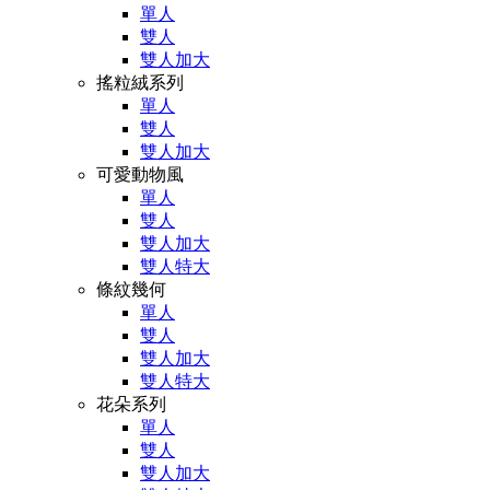
單人
雙人
雙人加大
搖粒絨系列
單人
雙人
雙人加大
可愛動物風
單人
雙人
雙人加大
雙人特大
條紋幾何
單人
雙人
雙人加大
雙人特大
花朵系列
單人
雙人
雙人加大