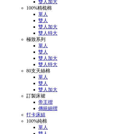
雙人加大
100%精梳棉
單人
雙人
雙人加大
雙人特大
極致系列
單人
雙人
雙人加大
雙人特大
80支天絲棉
單人
雙人
雙人加大
訂製床裙
帝王摺
傳統細摺
打卡床組
100%純棉
單人
雙人