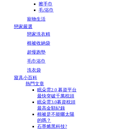
擦手巾
毛/浴巾
寵物生活
戀家嚴選
戀家洗衣精
棉被收納袋
超慢跑墊
毛巾浴巾
洗衣袋
寢具小百科
熱門文章
眠朵雲2.0 募資平台
最快突破千萬枕頭
眠朵雲3.0募資枕頭
最高金額紀錄
棉被是不能曬太陽
的嗎？
石墨烯黑科技?