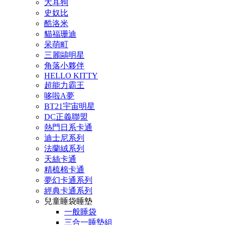
大耳狗
史奴比
酷洛米
貓福珊迪
呆萌町
三麗鷗明星
角落小夥伴
HELLO KITTY
超能力霸王
哆啦A夢
BT21宇宙明星
DC正義聯盟
熱門日系卡通
迪士尼系列
法蘭絨系列
天絲卡通
精梳棉卡通
夢幻卡通系列
經典卡通系列
兒童睡袋睡墊
一般睡袋
三合一睡墊組