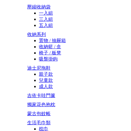
壓縮收納袋
一入組
三入組
五入組
收納系列
置物 / 抽屜箱
收納籃 / 盒
椅子 / 板凳
吸盤掛鉤
迪士尼拖鞋
親子款
兒童款
成人款
吉依卡哇門簾
獨家花色抱枕
蒙古包蚊帳
生活毛巾類
枕巾