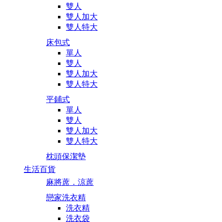
雙人
雙人加大
雙人特大
床包式
單人
雙人
雙人加大
雙人特大
平鋪式
單人
雙人
雙人加大
雙人特大
枕頭保潔墊
生活百貨
麻將蓆．涼蓆
戀家洗衣精
洗衣精
洗衣袋