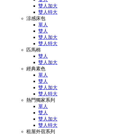
雙人加大
雙人特大
涼感床包
單人
雙人
雙人加大
雙人特大
匹馬棉
雙人
雙人加大
經典素色
單人
雙人
雙人加大
雙人特大
熱門獨家系列
單人
雙人
雙人加大
雙人特大
租屋外宿系列