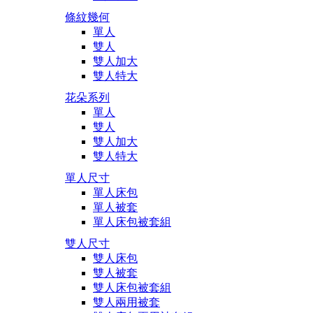
條紋幾何
單人
雙人
雙人加大
雙人特大
花朵系列
單人
雙人
雙人加大
雙人特大
單人尺寸
單人床包
單人被套
單人床包被套組
雙人尺寸
雙人床包
雙人被套
雙人床包被套組
雙人兩用被套