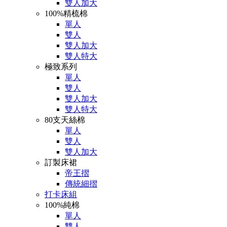
雙人加大
100%精梳棉
單人
雙人
雙人加大
雙人特大
極致系列
單人
雙人
雙人加大
雙人特大
80支天絲棉
單人
雙人
雙人加大
訂製床裙
帝王摺
傳統細摺
打卡床組
100%純棉
單人
雙人