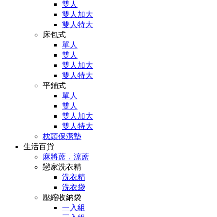
雙人
雙人加大
雙人特大
床包式
單人
雙人
雙人加大
雙人特大
平鋪式
單人
雙人
雙人加大
雙人特大
枕頭保潔墊
生活百貨
麻將蓆．涼蓆
戀家洗衣精
洗衣精
洗衣袋
壓縮收納袋
一入組