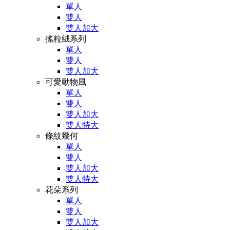
單人
雙人
雙人加大
搖粒絨系列
單人
雙人
雙人加大
可愛動物風
單人
雙人
雙人加大
雙人特大
條紋幾何
單人
雙人
雙人加大
雙人特大
花朵系列
單人
雙人
雙人加大