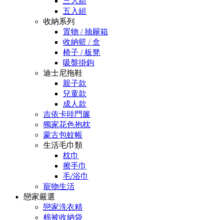
三入組
五入組
收納系列
置物 / 抽屜箱
收納籃 / 盒
椅子 / 板凳
吸盤掛鉤
迪士尼拖鞋
親子款
兒童款
成人款
吉依卡哇門簾
獨家花色抱枕
蒙古包蚊帳
生活毛巾類
枕巾
擦手巾
毛/浴巾
寵物生活
戀家嚴選
戀家洗衣精
棉被收納袋