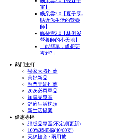
眠朵雲2.0【傑森宇
宙】
眠朵雲2.0【夏子雯-
貼近你生活的營養
師】
眠朵雲2.0【林俐岑
營養師的小天地】
「能簡單，誰想要
複雜?」
熱門主打
戀家大叔推薦
美好新品
熱門天絲推薦
2026必買單品
加購品專區
舒適生活枕頭
新生活提案
優惠專區
絕版品專區(不定期更新)
100%精梳棉(40/60支)
天絲被套 / 兩用被