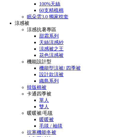
100%天絲
60支精梳棉
眠朵雲3.0 獨家枕套
涼感被
涼感抗暑專區
甜霜系列
天絲涼感紗
涼感被之王
花色涼感被
機能設計型
機能型涼被/ 四季被
設計款涼被
織島系列
韓版棉被
卡通四季被
單人
雙人
暖暖被/毛毯
暖暖被
毛毯 / 袖毯
抗寒機能冬被