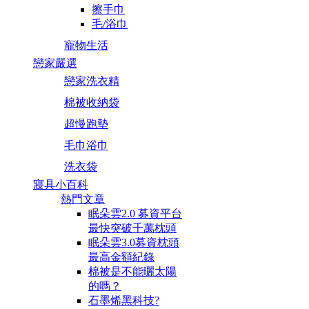
擦手巾
毛/浴巾
寵物生活
戀家嚴選
戀家洗衣精
棉被收納袋
超慢跑墊
毛巾浴巾
洗衣袋
寢具小百科
熱門文章
眠朵雲2.0 募資平台
最快突破千萬枕頭
眠朵雲3.0募資枕頭
最高金額紀錄
棉被是不能曬太陽
的嗎？
石墨烯黑科技?