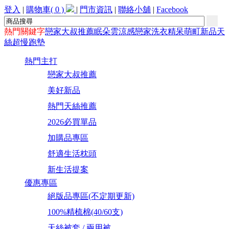
登入
|
購物車( 0 )
|
門市資訊
|
聯絡小舖
|
Facebook
熱門關鍵字
戀家大叔推薦
眠朵雲
涼感
戀家洗衣精
呆萌町
新品天
絲
超慢跑墊
熱門主打
戀家大叔推薦
美好新品
熱門天絲推薦
2026必買單品
加購品專區
舒適生活枕頭
新生活提案
優惠專區
絕版品專區(不定期更新)
100%精梳棉(40/60支)
天絲被套 / 兩用被