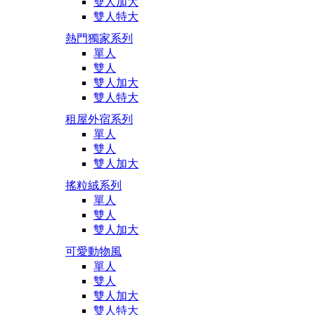
雙人加大
雙人特大
熱門獨家系列
單人
雙人
雙人加大
雙人特大
租屋外宿系列
單人
雙人
雙人加大
搖粒絨系列
單人
雙人
雙人加大
可愛動物風
單人
雙人
雙人加大
雙人特大