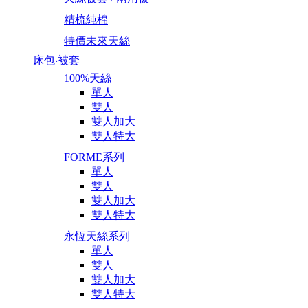
精梳純棉
特價未來天絲
床包‧被套
100%天絲
單人
雙人
雙人加大
雙人特大
FORME系列
單人
雙人
雙人加大
雙人特大
永恆天絲系列
單人
雙人
雙人加大
雙人特大