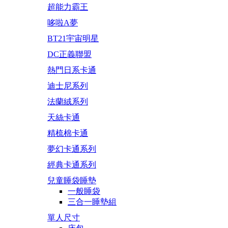
超能力霸王
哆啦A夢
BT21宇宙明星
DC正義聯盟
熱門日系卡通
迪士尼系列
法蘭絨系列
天絲卡通
精梳棉卡通
夢幻卡通系列
經典卡通系列
兒童睡袋睡墊
一般睡袋
三合一睡墊組
單人尺寸