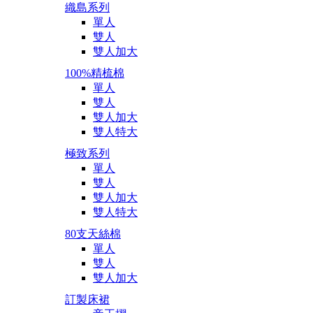
織島系列
單人
雙人
雙人加大
100%精梳棉
單人
雙人
雙人加大
雙人特大
極致系列
單人
雙人
雙人加大
雙人特大
80支天絲棉
單人
雙人
雙人加大
訂製床裙