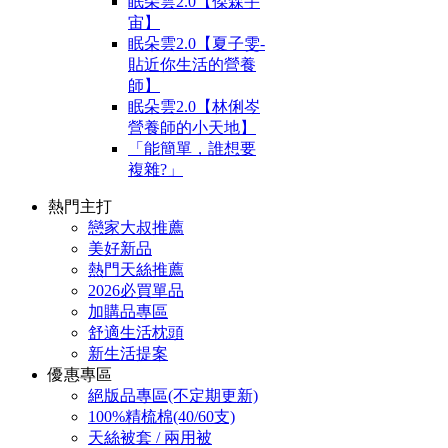
眠朵雲2.0【傑森宇
宙】
眠朵雲2.0【夏子雯-
貼近你生活的營養
師】
眠朵雲2.0【林俐岑
營養師的小天地】
「能簡單，誰想要
複雜?」
熱門主打
戀家大叔推薦
美好新品
熱門天絲推薦
2026必買單品
加購品專區
舒適生活枕頭
新生活提案
優惠專區
絕版品專區(不定期更新)
100%精梳棉(40/60支)
天絲被套 / 兩用被