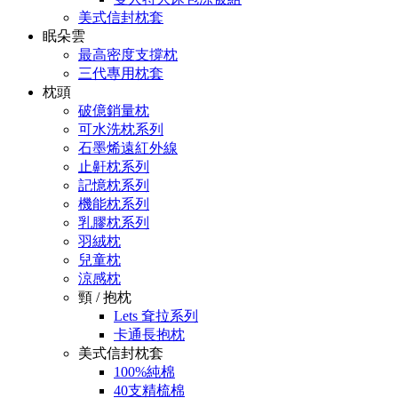
美式信封枕套
眠朵雲
最高密度支撐枕
三代專用枕套
枕頭
破億銷量枕
可水洗枕系列
石墨烯遠紅外線
止鼾枕系列
記憶枕系列
機能枕系列
乳膠枕系列
羽絨枕
兒童枕
涼感枕
頸 / 抱枕
Lets 耷拉系列
卡通長抱枕
美式信封枕套
100%純棉
40支精梳棉