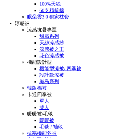
100%天絲
60支精梳棉
眠朵雲3.0 獨家枕套
涼感被
涼感抗暑專區
甜霜系列
天絲涼感紗
涼感被之王
花色涼感被
機能設計型
機能型涼被/ 四季被
設計款涼被
織島系列
韓版棉被
卡通四季被
單人
雙人
暖暖被/毛毯
暖暖被
毛毯 / 袖毯
抗寒機能冬被