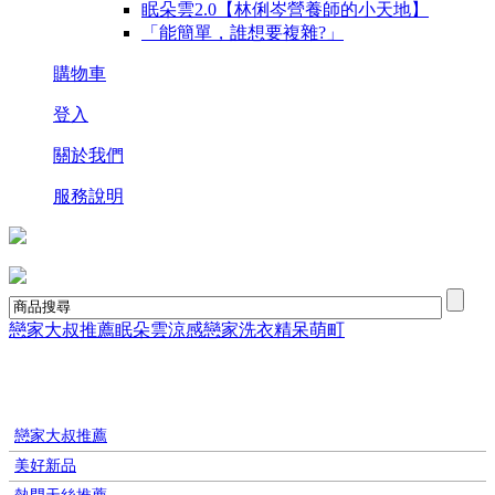
眠朵雲2.0【林俐岑營養師的小天地】
「能簡單，誰想要複雜?」
購物車
登入
關於我們
服務說明
戀家大叔推薦
眠朵雲
涼感
戀家洗衣精
呆萌町
戀家大叔推薦
美好新品