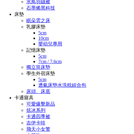
水鳥羽絨被
石墨烯黑科技
床墊
眠朵雲之床
乳膠床墊
5cm
10cm
嬰幼兒專用
記憶床墊
5cm
7cm / 7.6cm
獨立筒床墊
學生外宿床墊
5cm
透氣床墊水洗枕組合包
床頭、床底
卡通寢具
可愛爆擊新品
炫冰系列
卡通四季被
吉伊卡哇
飛天小女警