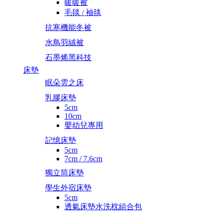
暖暖被
毛毯 / 袖毯
抗寒機能冬被
水鳥羽絨被
石墨烯黑科技
床墊
眠朵雲之床
乳膠床墊
5cm
10cm
嬰幼兒專用
記憶床墊
5cm
7cm / 7.6cm
獨立筒床墊
學生外宿床墊
5cm
透氣床墊水洗枕組合包