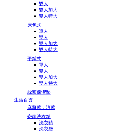
雙人
雙人加大
雙人特大
床包式
單人
雙人
雙人加大
雙人特大
平鋪式
單人
雙人
雙人加大
雙人特大
枕頭保潔墊
生活百貨
麻將蓆．涼蓆
戀家洗衣精
洗衣精
洗衣袋