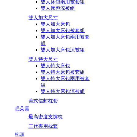
雙人床包兩用被套組
雙人床包涼被組
雙人加大尺寸
雙人加大床包
雙人加大床包被套組
雙人加大床包兩用被套
組
雙人加大床包涼被組
雙人特大尺寸
雙人特大床包
雙人特大床包被套組
雙人特大床包兩用被套
組
雙人特大床包涼被組
美式信封枕套
眠朵雲
最高密度支撐枕
三代專用枕套
枕頭