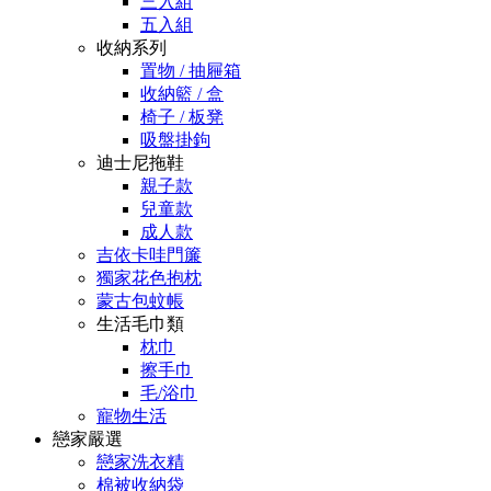
三入組
五入組
收納系列
置物 / 抽屜箱
收納籃 / 盒
椅子 / 板凳
吸盤掛鉤
迪士尼拖鞋
親子款
兒童款
成人款
吉依卡哇門簾
獨家花色抱枕
蒙古包蚊帳
生活毛巾類
枕巾
擦手巾
毛/浴巾
寵物生活
戀家嚴選
戀家洗衣精
棉被收納袋