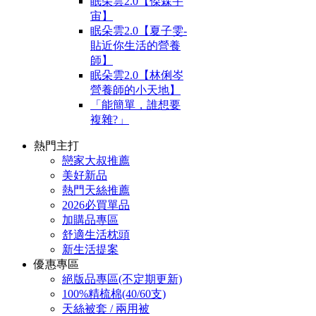
眠朵雲2.0【傑森宇
宙】
眠朵雲2.0【夏子雯-
貼近你生活的營養
師】
眠朵雲2.0【林俐岑
營養師的小天地】
「能簡單，誰想要
複雜?」
熱門主打
戀家大叔推薦
美好新品
熱門天絲推薦
2026必買單品
加購品專區
舒適生活枕頭
新生活提案
優惠專區
絕版品專區(不定期更新)
100%精梳棉(40/60支)
天絲被套 / 兩用被