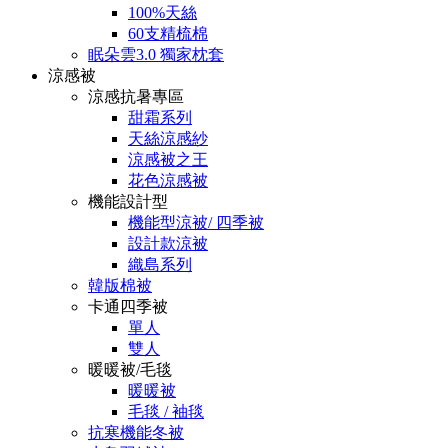
100%天絲
60支精梳棉
眠朵雲3.0 獨家枕套
涼感被
涼感抗暑專區
甜霜系列
天絲涼感紗
涼感被之王
花色涼感被
機能設計型
機能型涼被/ 四季被
設計款涼被
織島系列
韓版棉被
卡通四季被
單人
雙人
暖暖被/毛毯
暖暖被
毛毯 / 袖毯
抗寒機能冬被