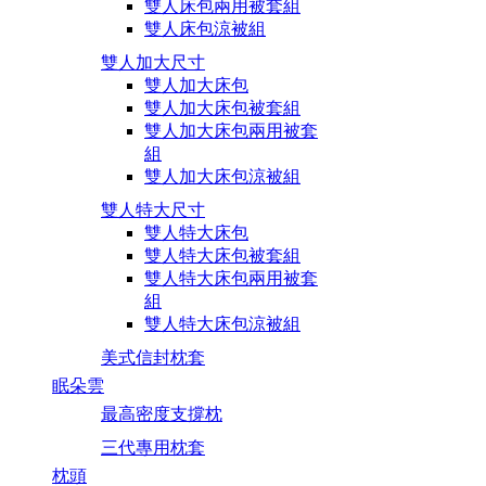
雙人床包兩用被套組
雙人床包涼被組
雙人加大尺寸
雙人加大床包
雙人加大床包被套組
雙人加大床包兩用被套
組
雙人加大床包涼被組
雙人特大尺寸
雙人特大床包
雙人特大床包被套組
雙人特大床包兩用被套
組
雙人特大床包涼被組
美式信封枕套
眠朵雲
最高密度支撐枕
三代專用枕套
枕頭