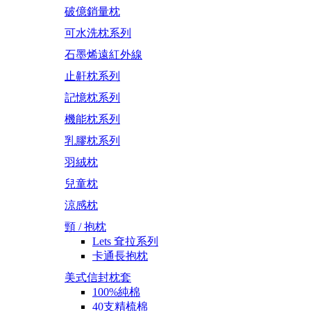
破億銷量枕
可水洗枕系列
石墨烯遠紅外線
止鼾枕系列
記憶枕系列
機能枕系列
乳膠枕系列
羽絨枕
兒童枕
涼感枕
頸 / 抱枕
Lets 耷拉系列
卡通長抱枕
美式信封枕套
100%純棉
40支精梳棉