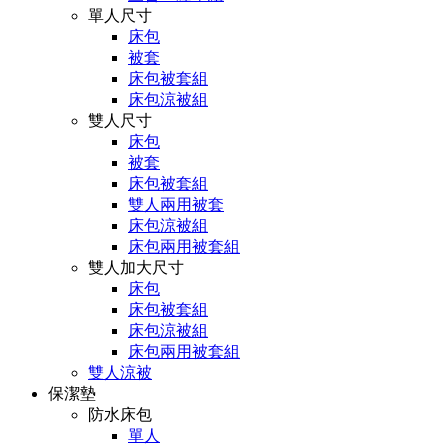
單人尺寸
床包
被套
床包被套組
床包涼被組
雙人尺寸
床包
被套
床包被套組
雙人兩用被套
床包涼被組
床包兩用被套組
雙人加大尺寸
床包
床包被套組
床包涼被組
床包兩用被套組
雙人涼被
保潔墊
防水床包
單人