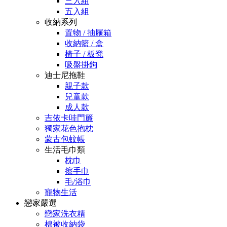
三入組
五入組
收納系列
置物 / 抽屜箱
收納籃 / 盒
椅子 / 板凳
吸盤掛鉤
迪士尼拖鞋
親子款
兒童款
成人款
吉依卡哇門簾
獨家花色抱枕
蒙古包蚊帳
生活毛巾類
枕巾
擦手巾
毛/浴巾
寵物生活
戀家嚴選
戀家洗衣精
棉被收納袋