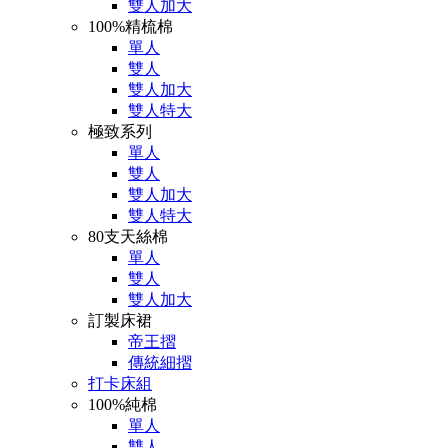
雙人加大
100%精梳棉
單人
雙人
雙人加大
雙人特大
極致系列
單人
雙人
雙人加大
雙人特大
80支天絲棉
單人
雙人
雙人加大
訂製床裙
帝王摺
傳統細摺
打卡床組
100%純棉
單人
雙人