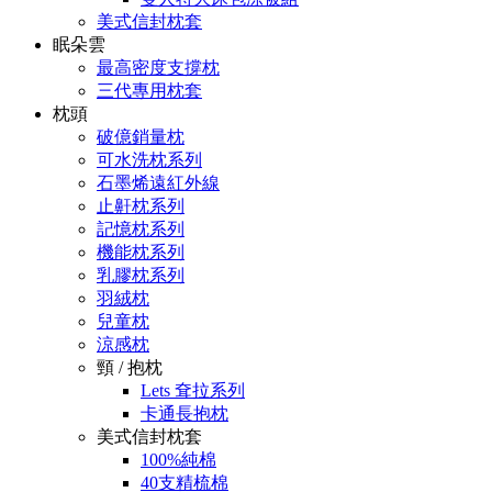
美式信封枕套
眠朵雲
最高密度支撐枕
三代專用枕套
枕頭
破億銷量枕
可水洗枕系列
石墨烯遠紅外線
止鼾枕系列
記憶枕系列
機能枕系列
乳膠枕系列
羽絨枕
兒童枕
涼感枕
頸 / 抱枕
Lets 耷拉系列
卡通長抱枕
美式信封枕套
100%純棉
40支精梳棉