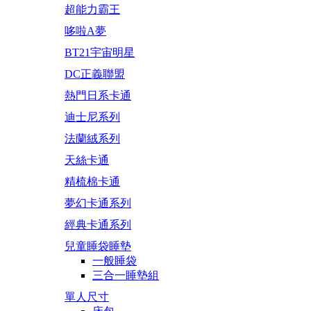
超能力霸王
哆啦A夢
BT21宇宙明星
DC正義聯盟
熱門日系卡通
迪士尼系列
法蘭絨系列
天絲卡通
精梳棉卡通
夢幻卡通系列
經典卡通系列
兒童睡袋睡墊
一般睡袋
三合一睡墊組
單人尺寸