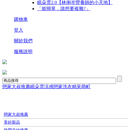
眠朵雲2.0【林俐岑營養師的小天地】
「能簡單，誰想要複雜?」
購物車
登入
關於我們
服務說明
戀家大叔推薦
眠朵雲
涼感
戀家洗衣精
呆萌町
戀家大叔推薦
美好新品