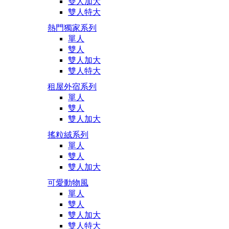
雙人加大
雙人特大
熱門獨家系列
單人
雙人
雙人加大
雙人特大
租屋外宿系列
單人
雙人
雙人加大
搖粒絨系列
單人
雙人
雙人加大
可愛動物風
單人
雙人
雙人加大
雙人特大