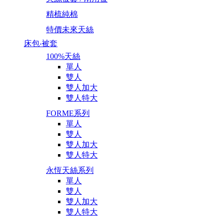
精梳純棉
特價未來天絲
床包‧被套
100%天絲
單人
雙人
雙人加大
雙人特大
FORME系列
單人
雙人
雙人加大
雙人特大
永恆天絲系列
單人
雙人
雙人加大
雙人特大