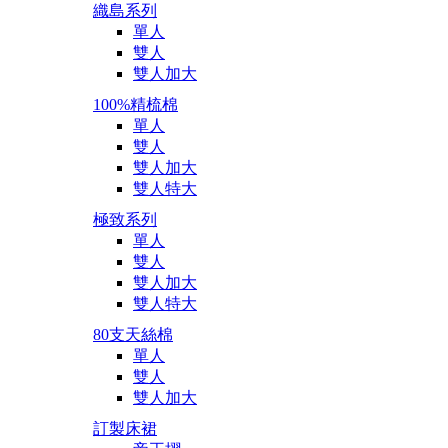
織島系列
單人
雙人
雙人加大
100%精梳棉
單人
雙人
雙人加大
雙人特大
極致系列
單人
雙人
雙人加大
雙人特大
80支天絲棉
單人
雙人
雙人加大
訂製床裙