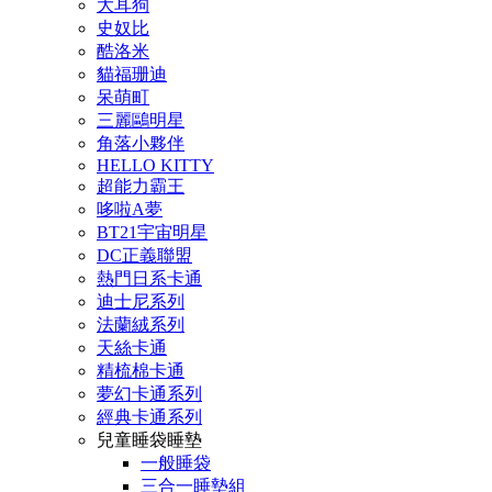
大耳狗
史奴比
酷洛米
貓福珊迪
呆萌町
三麗鷗明星
角落小夥伴
HELLO KITTY
超能力霸王
哆啦A夢
BT21宇宙明星
DC正義聯盟
熱門日系卡通
迪士尼系列
法蘭絨系列
天絲卡通
精梳棉卡通
夢幻卡通系列
經典卡通系列
兒童睡袋睡墊
一般睡袋
三合一睡墊組