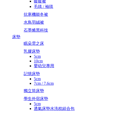
暖暖被
毛毯 / 袖毯
抗寒機能冬被
水鳥羽絨被
石墨烯黑科技
床墊
眠朵雲之床
乳膠床墊
5cm
10cm
嬰幼兒專用
記憶床墊
5cm
7cm / 7.6cm
獨立筒床墊
學生外宿床墊
5cm
透氣床墊水洗枕組合包