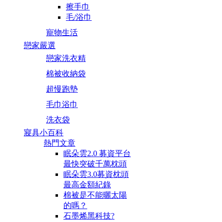
擦手巾
毛/浴巾
寵物生活
戀家嚴選
戀家洗衣精
棉被收納袋
超慢跑墊
毛巾浴巾
洗衣袋
寢具小百科
熱門文章
眠朵雲2.0 募資平台
最快突破千萬枕頭
眠朵雲3.0募資枕頭
最高金額紀錄
棉被是不能曬太陽
的嗎？
石墨烯黑科技?