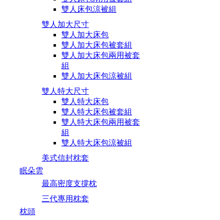
雙人床包涼被組
雙人加大尺寸
雙人加大床包
雙人加大床包被套組
雙人加大床包兩用被套
組
雙人加大床包涼被組
雙人特大尺寸
雙人特大床包
雙人特大床包被套組
雙人特大床包兩用被套
組
雙人特大床包涼被組
美式信封枕套
眠朵雲
最高密度支撐枕
三代專用枕套
枕頭