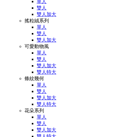
單人
雙人
雙人加大
搖粒絨系列
單人
雙人
雙人加大
可愛動物風
單人
雙人
雙人加大
雙人特大
條紋幾何
單人
雙人
雙人加大
雙人特大
花朵系列
單人
雙人
雙人加大
雙人特大