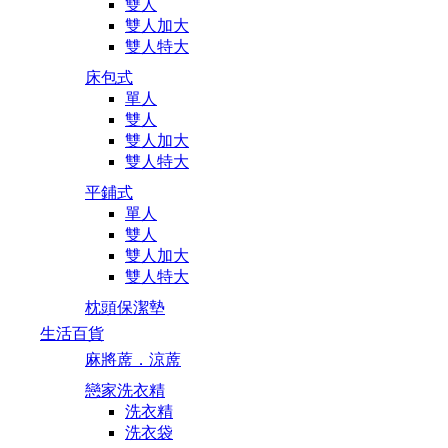
雙人
雙人加大
雙人特大
床包式
單人
雙人
雙人加大
雙人特大
平鋪式
單人
雙人
雙人加大
雙人特大
枕頭保潔墊
生活百貨
麻將蓆．涼蓆
戀家洗衣精
洗衣精
洗衣袋