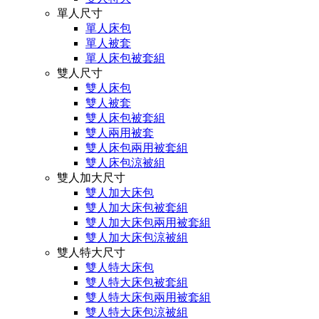
單人尺寸
單人床包
單人被套
單人床包被套組
雙人尺寸
雙人床包
雙人被套
雙人床包被套組
雙人兩用被套
雙人床包兩用被套組
雙人床包涼被組
雙人加大尺寸
雙人加大床包
雙人加大床包被套組
雙人加大床包兩用被套組
雙人加大床包涼被組
雙人特大尺寸
雙人特大床包
雙人特大床包被套組
雙人特大床包兩用被套組
雙人特大床包涼被組