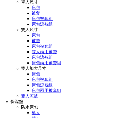
單人尺寸
床包
被套
床包被套組
床包涼被組
雙人尺寸
床包
被套
床包被套組
雙人兩用被套
床包涼被組
床包兩用被套組
雙人加大尺寸
床包
床包被套組
床包涼被組
床包兩用被套組
雙人涼被
保潔墊
防水床包
單人