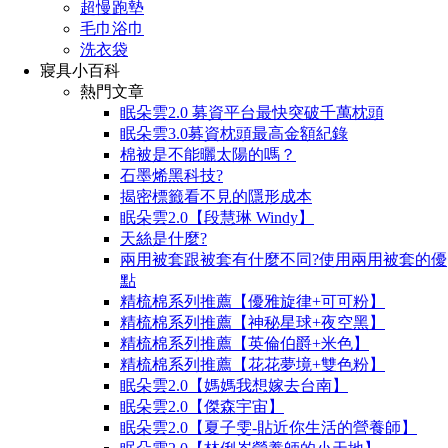
超慢跑墊
毛巾浴巾
洗衣袋
寢具小百科
熱門文章
眠朵雲2.0 募資平台最快突破千萬枕頭
眠朵雲3.0募資枕頭最高金額紀錄
棉被是不能曬太陽的嗎？
石墨烯黑科技?
揭密標籤看不見的隱形成本
眠朵雲2.0【段慧琳 Windy】
天絲是什麼?
兩用被套跟被套有什麼不同?使用兩用被套的優
點
精梳棉系列推薦【優雅旋律+可可粉】
精梳棉系列推薦【神秘星球+夜空黑】
精梳棉系列推薦【英倫伯爵+米色】
精梳棉系列推薦【花花夢境+雙色粉】
眠朵雲2.0【媽媽我想嫁去台南】
眠朵雲2.0【傑森宇宙】
眠朵雲2.0【夏子雯-貼近你生活的營養師】