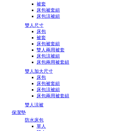
被套
床包被套組
床包涼被組
雙人尺寸
床包
被套
床包被套組
雙人兩用被套
床包涼被組
床包兩用被套組
雙人加大尺寸
床包
床包被套組
床包涼被組
床包兩用被套組
雙人涼被
保潔墊
防水床包
單人