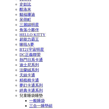
史奴比
酷洛米
貓福珊迪
呆萌町
三麗鷗明星
角落小夥伴
HELLO KITTY
超能力霸王
哆啦A夢
BT21宇宙明星
DC正義聯盟
熱門日系卡通
迪士尼系列
法蘭絨系列
天絲卡通
精梳棉卡通
夢幻卡通系列
經典卡通系列
兒童睡袋睡墊
一般睡袋
三合一睡墊組