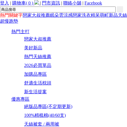
登入
|
購物車( 0 )
|
門市資訊
|
聯絡小舖
|
Facebook
熱門關鍵字
戀家大叔推薦
眠朵雲
涼感
戀家洗衣精
呆萌町
新品天絲
超慢跑墊
熱門主打
戀家大叔推薦
美好新品
熱門天絲推薦
2026必買單品
加購品專區
舒適生活枕頭
新生活提案
優惠專區
絕版品專區(不定期更新)
100%精梳棉(40/60支)
天絲被套 / 兩用被