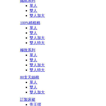
織島系列
單人
雙人
雙人加大
100%精梳棉
單人
雙人
雙人加大
雙人特大
極致系列
單人
雙人
雙人加大
雙人特大
80支天絲棉
單人
雙人
雙人加大
訂製床裙
帝王摺