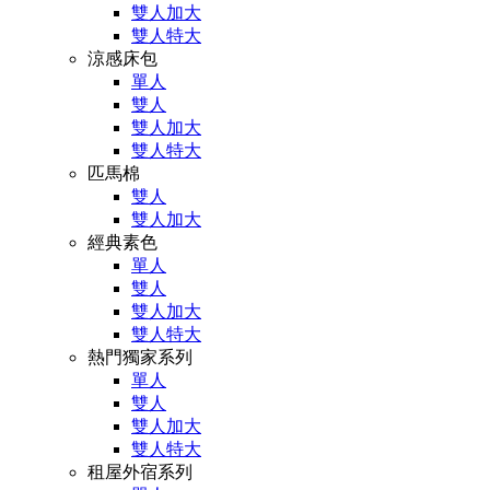
雙人加大
雙人特大
涼感床包
單人
雙人
雙人加大
雙人特大
匹馬棉
雙人
雙人加大
經典素色
單人
雙人
雙人加大
雙人特大
熱門獨家系列
單人
雙人
雙人加大
雙人特大
租屋外宿系列