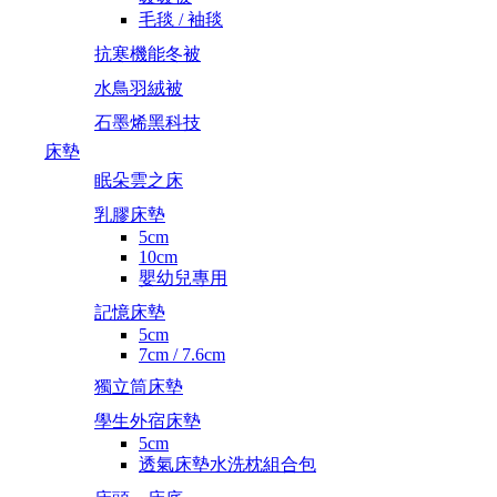
毛毯 / 袖毯
抗寒機能冬被
水鳥羽絨被
石墨烯黑科技
床墊
眠朵雲之床
乳膠床墊
5cm
10cm
嬰幼兒專用
記憶床墊
5cm
7cm / 7.6cm
獨立筒床墊
學生外宿床墊
5cm
透氣床墊水洗枕組合包