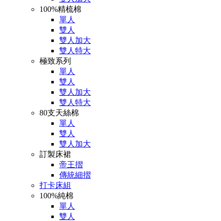
100%精梳棉
單人
雙人
雙人加大
雙人特大
極致系列
單人
雙人
雙人加大
雙人特大
80支天絲棉
單人
雙人
雙人加大
訂製床裙
帝王摺
傳統細摺
打卡床組
100%純棉
單人
雙人