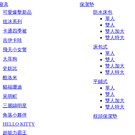
寢具
保潔墊
可愛爆擊新品
防水床包
單人
炫冰系列
雙人
卡通四季被
雙人加大
雙人特大
吉伊卡哇
床包式
飛天小女警
單人
大耳狗
雙人
雙人加大
史奴比
雙人特大
酷洛米
平鋪式
貓福珊迪
單人
雙人
呆萌町
雙人加大
三麗鷗明星
雙人特大
角落小夥伴
枕頭保潔墊
HELLO KITTY
超能力霸王