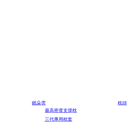
眠朵雲
枕頭
最高密度支撐枕
三代專用枕套